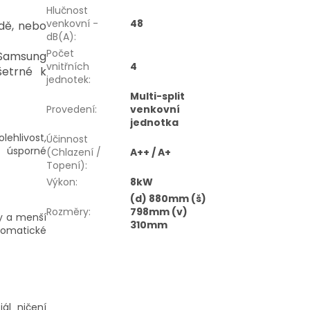
Hlučnost
venkovní -
48
dě, nebo
dB(A)
:
Počet
 Samsung
vnitřních
4
šetrné k
jednotek
:
Multi-split
Provedení
:
venkovní
jednotka
ehlivost,
Účinnost
ě úsporné
(Chlazení /
A++ / A+
Topení)
:
Výkon
:
8kW
(d) 880mm (š)
Rozměry
:
798mm (v)
y a menší
310mm
tomatické
ál ničení