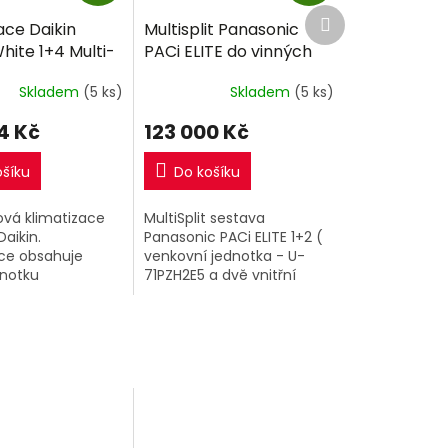
Další
A
A
ace Daikin
Multisplit Panasonic
produkt
R
R
ite 1+4 Multi-
PACi ELITE do vinných
M
M
2 včetně
sklepů 1+2 (2x 7,1kW)
A
A
Skladem
(5 ks)
Skladem
(5 ks)
e
R32 s montáží
4 Kč
123 000 Kč
ošíku
Do košíku
tová klimatizace
MultiSplit sestava
Daikin.
Panasonic PACi ELITE 1+2 (
ace obsahuje
venkovní jednotka - U-
dnotku
71PZH2E5 a dvě vnitřní
A8 ) o výkonu
jednotky - S-60PK2E5B
nitřní
), navrženo speciálně pro
ční jednotky
provozovatelé vinných...
e, Silver a...