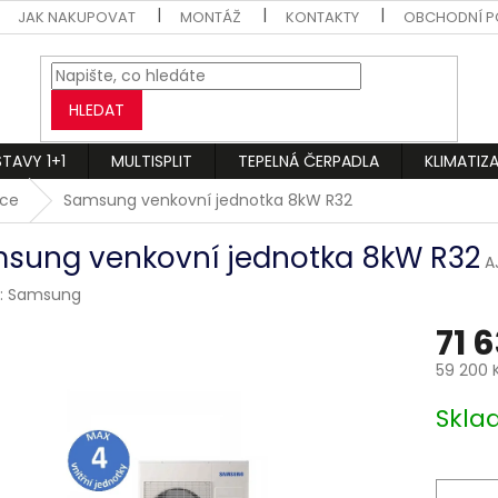
JAK NAKUPOVAT
MONTÁŽ
KONTAKTY
OBCHODNÍ P
HLEDAT
STAVY 1+1
MULTISPLIT
TEPELNÁ ČERPADLA
KLIMATIZ
ace
Samsung venkovní jednotka 8kW R32
sung venkovní jednotka 8kW R32
A
:
Samsung
71 
59 200 
Měrná
Skl
cena: