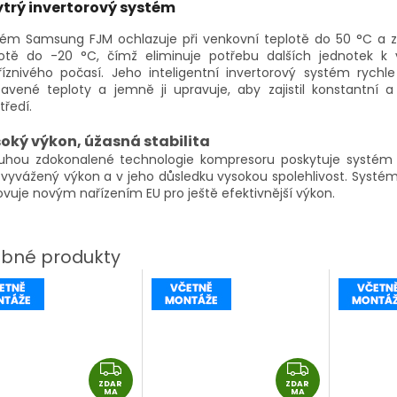
trý invertorový systém
tém Samsung FJM ochlazuje při venkovní teplotě do 50 °C a za
lotě do -20 °C, čímž eliminuje potřebu dalších jednotek k 
říznivého počasí. Jeho inteligentní invertorový systém rychl
avené teploty a jemně ji upravuje, aby zajistil konstantní 
tředí.
oký výkon, úžasná stabilita
luhou zdokonalené technologie kompresoru poskytuje systé
vyvážený výkon a v jeho důsledku vysokou spolehlivost. Systé
vuje novým nařízením EU pro ještě efektivnější výkon.
Z
Z
ZDAR
D
ZDAR
D
MA
MA