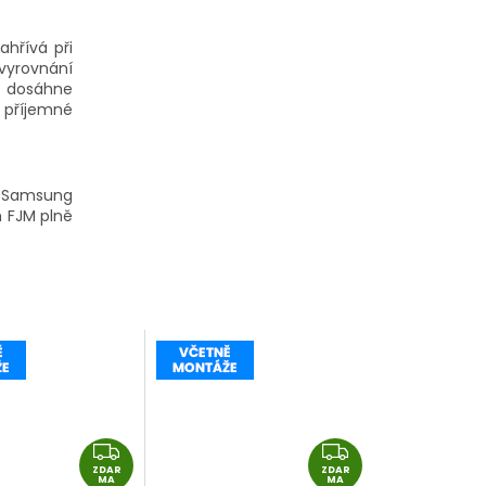
hřívá při
vyrovnání
e dosáhne
a příjemné
m Samsung
m FJM plně
Z
Z
ZDAR
D
ZDAR
D
MA
MA