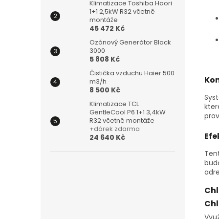
Klimatizace Toshiba Haori
1+1 2,5kW R32 včetně
montáže
45 472 Kč
Ozónový Generátor Black
3000
5 808 Kč
Čistička vzduchu Haier 500
Kom
m3/h
8 500 Kč
Sys
Klimatizace TCL
kte
GentleCool P6 1+1 3,4kW
prov
R32 včetně montáže
+dárek zdarma
Efe
24 640 Kč
Ten
bud
adre
Chl
Chl
Vyu