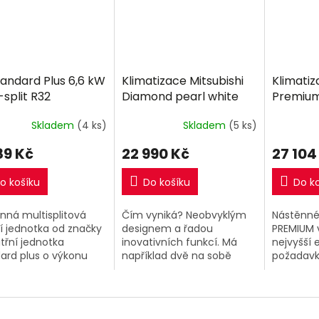
tandard Plus 6,6 kW
Klimatizace Mitsubishi
Klimatiz
-split R32
Diamond pearl white
Premium
2,5kW Multi-split R32
Multi-sp
Skladem
(4 ks)
Skladem
(5 ks)
89 Kč
22 990 Kč
27 104
o košíku
Do košíku
Do k
nná multisplitová
Čím vyniká? Neobvyklým
Nástěnné
ní jednotka od značky
designem a řadou
PREMIUM 
itřní jednotka
inovativních funkcí. Má
nejvyšší 
ard plus o výkonu
například dvě na sobě
požadavky
W.
nezávislé lamely pro
inovativn
výstup vzduchu. Proudění
technolog
vzduchu můžete
chod a n
nasměrovat různými
energie či