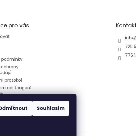
směry, a...
ce pro vás
Kontak
povat
info
725 5
775 
 podmínky
 ochrany
údajů
í protokol
pro odstoupení
vy
Odmítnout
Souhlasím
air-cool