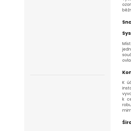
ozo
běžn
Sna
Sys
Míst
jed
sou
ovl
Kom
K ú
ins
vyv
k ce
rob
mimo
Šir