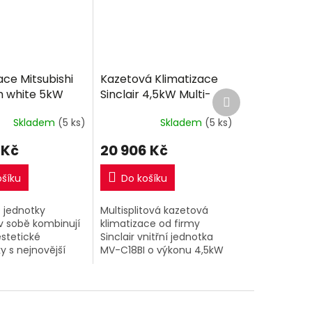
ace Mitsubishi
Kazetová Klimatizace
 white 5kW
Sinclair 4,5kW Multi-
Další
produkt
lit R32
split R32
Skladem
(5 ks)
Skladem
(5 ks)
 Kč
20 906 Kč
ošíku
Do košíku
 jednotky
Multisplitová kazetová
v sobě kombinují
klimatizace od firmy
estetické
Sinclair vnitřní jednotka
 s nejnovější
MV-C18BI o výkonu 4,5kW
í klimatizační
ii. Velmi tichý
ízká spotřeba
ní z těchto...