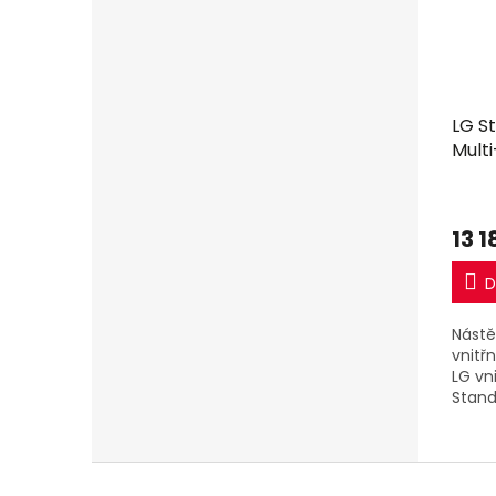
LG S
Multi
13 1
D
Nástě
vnitř
LG vn
Stand
6,6k
Z