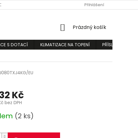
ODMÍNKY
PODMÍNKY OCHRANY OSOBNÍCH ÚDAJŮ
Přihlášení
REKLAMA
NÁKUPNÍ
Prázdný košík
KOŠÍK
ACE S DOTACÍ
KLIMATIZACE NA TOPENÍ
PŘÍSLUŠENSTVÍ
J080TXJ4KG/EU
632 Kč
Kč bez DPH
adem
(2 ks)