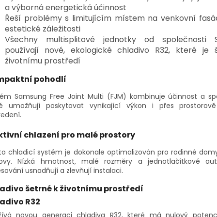
a výborná energetická účinnost
Řeší problémy s limitujícím místem na venkovní fasá
estetické záležitosti
Všechny multisplitové jednotky od společnosti
používají nové, ekologické chladivo R32, které je 
životnímu prostředí
paktní pohodlí
tém Samsung Free Joint Multi (FJM) kombinuje účinnost a spol
ré umožňují poskytovat vynikající výkon i přes prostorov
edení.
ktivní chlazení pro malé prostory
to chladicí systém je dokonale optimalizován pro rodinné dom
ovy. Nízká hmotnost, malé rozměry a jednotlačítkové au
sování usnadňují a zlevňují instalaci.
adivo šetrné k životnímu prostředí
adivo R32
žívá novou generaci chladiva R32, které má nulový potenci