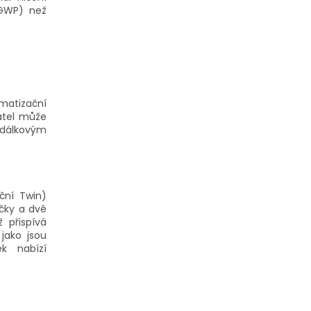
(GWP) než
imatizační
atel může
 dálkovým
ční Twin)
čky a dvě
 přispívá
 jako jsou
k nabízí