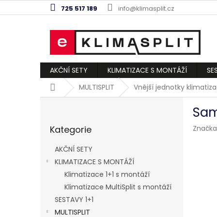
Přejít
725 517 189
info@klimasplit.cz
na
obsah
AKČNÍ SETY
KLIMATIZACE S MONTÁŽÍ
SE
Domů
MULTISPLIT
Vnější jednotky klimatiz
P
Sam
o
Přeskočit
s
Kategorie
Značka
kategorie
t
r
AKČNÍ SETY
a
KLIMATIZACE S MONTÁŽÍ
n
Klimatizace 1+1 s montáží
n
í
Klimatizace MultiSplit s montáží
p
SESTAVY 1+1
a
MULTISPLIT