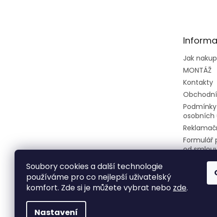
á
p
a
t
Informa
í
Jak naku
MONTÁŽ
Kontakty
Obchodní
Podmínky
osobních 
Reklamačn
Formulář 
od smlou
Soubory cookies a další technologie
používáme pro co nejlepší uživatelský
komfort. Zde si je můžete vybrat nebo
zde
.
Nastavení