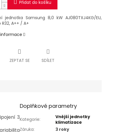
Přidat do košíku
ní jednotka Samsung 8,0 kW AJ080TXJ4KG/EU,
 R32, A++ / A+
í informace
ZEPTAT SE
SDÍLET
Doplňkové parametry
pojení 3
Vnější jednotky
Kategorie
:
klimatizace
Záruka
:
3 roky
riabilita