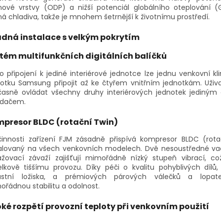
nové vrstvy (ODP) a nižší potenciál globálního oteplování 
á chladiva, takže je mnohem šetrnější k životnímu prostředí.
dná instalace s velkým pokrytím
tém multifunkčních digitálních balíčků
o připojení k jediné interiérové jednotce lze jednu venkovní kl
notku Samsung připojit až ke čtyřem vnitřním jednotkám. Uživ
časně ovládat všechny druhy interiérových jednotek jediným
adačem.
presor BLDC (rotační Twin)
činnosti zařízení FJM zásadně přispívá kompresor BLDC (rota
talovaný na všech venkovních modelech. Dvě nesoustředné va
ažovací závaží zajišťují mimořádně nízký stupeň vibrací, což
lkově tiššímu provozu. Díky péči o kvalitu pohyblivých dílů,
ustní ložiska, a prémiových párových válečků a lopate
řádnou stabilitu a odolnost.
oké rozpětí provozní teploty při venkovním použití