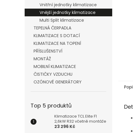
n
Vnitřní jednotky klimatizace
e
Vnější jednotky klimatizace
l
Multi Split klimatizace
TEPELNÁ ČERPADLA
KLIMATIZACE S DOTACÍ
KLIMATIZACE NA TOPENÍ
PŘÍSLUŠENSTVÍ
MONTÁŽ
MOBILNÍ KLIMATIZACE
ČISTIČKY VZDUCHU
OZÓNOVÉ GENERÁTORY
Popi
Top 5 produktů
Det
Klimatizace TCL Elite F1
2,6kW R32 včetně montáže
23 296 Kč