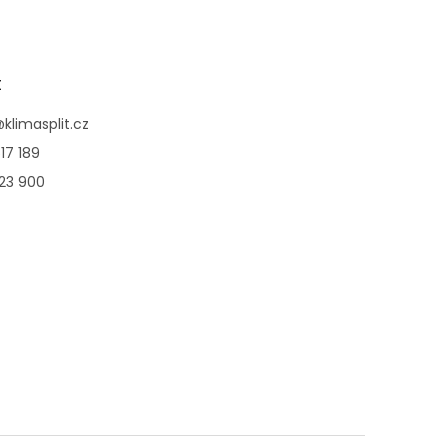
t
@
klimasplit.cz
17 189
123 900