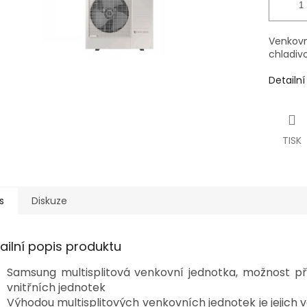
Venkov
chladivo
Detailn
TISK
s
Diskuze
ailní popis produktu
Samsung multisplitová venkovní jednotka, možnost při
vnitřních jednotek
Výhodou multisplitových venkovních jednotek je jejich va