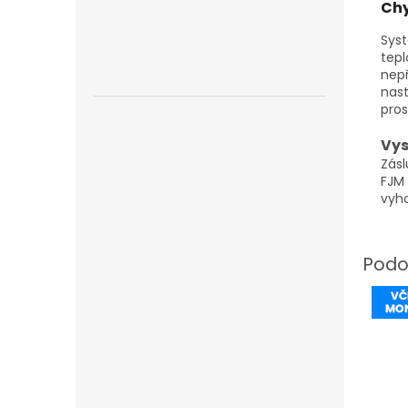
Chy
Sys
tep
nep
nast
pros
Vys
Zás
FJM 
vyho