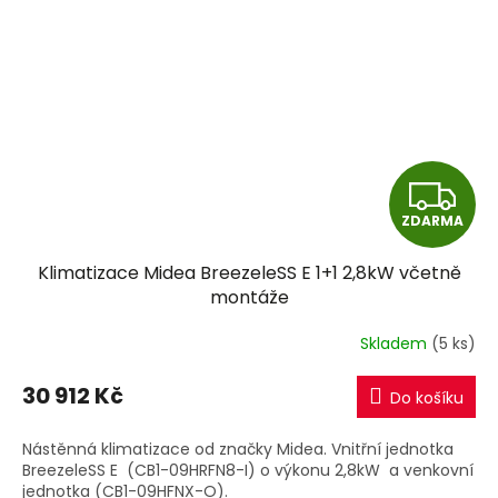
Z
ZDARMA
D
Klimatizace Midea BreezeleSS E 1+1 2,8kW včetně
A
montáže
R
Skladem
(5 ks)
M
30 912 Kč
Do košíku
A
Nástěnná klimatizace od značky Midea. Vnitřní jednotka
BreezeleSS E (CB1-09HRFN8-I) o výkonu 2,8kW a venkovní
jednotka (CB1-09HFNX-O).