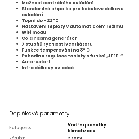
Možnost centrálního ovládání
Standardně přípojka pro kabelové dálkové
ovládání
Topní do - 22
°C
Nastavení teploty v automatickém režimu
WiFi modul
Cold Plasma generátor
7 stupňů rychlosti ventilátoru
Funkce temperování na 8° C
Pohodlná regulace teploty s funkcí „I FEEL“
Autorestart
Infra dálkový ovladač
Doplňkové parametry
Vnitřní jednotky
Kategorie
:
klimatizace
Záruka
:
2 roky