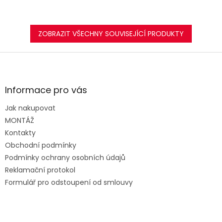
ZOBRAZIT VŠECHNY SOUVISEJÍCÍ PRODUKTY
Z
á
p
a
Informace pro vás
t
Jak nakupovat
í
MONTÁŽ
Kontakty
Obchodní podmínky
Podmínky ochrany osobních údajů
Reklamační protokol
Formulář pro odstoupení od smlouvy