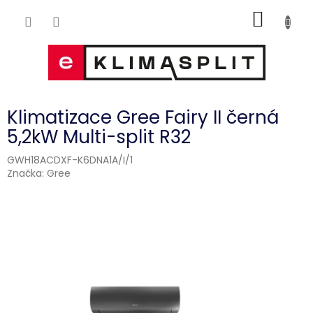
Přejít
NÁKUP
na
obsah
KOŠÍK
Klimatizace Gree Fairy II černá
5,2kW Multi-split R32
GWH18ACDXF-K6DNA1A/I/1
Značka:
Gree