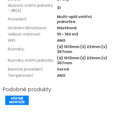
Hlučnost vnitřní jednotky
31
- dB(A)
:
Multi-split vnitřní
Provedení
:
jednotka
Umístění klimatizace
:
Nástěnná
Velikost místnosti
:
111 - 140 m3
WiFi
:
ANO
(d) 1013mm (š) 221mm (v)
Rozměry
:
307mm
(d) 1013mm (š) 221mm (v)
Rozměry vnitřní jednotky
:
307mm
Barevné provedení
:
černá
Temperování
:
ANO