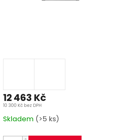
12 463 Kč
10 300 Kč bez DPH
Měrná
Skladem
(>5 ks)
cena: