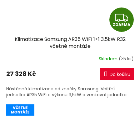
Z
ZDARMA
D
Klimatizace Samsung AR35 WIFI 1+1 3,5kW R32
A
včetně montáže
R
Skladem
(>5 ks)
M
27 328 Kč
Do košíku
A
Nástěnná klimatizace od značky Samsung. Vnitřní
jednotka AR35 WiFi o výkonu 3,5kW a venkovní jednotka.