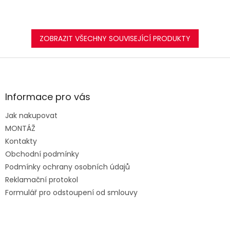
ZOBRAZIT VŠECHNY SOUVISEJÍCÍ PRODUKTY
Z
á
p
a
Informace pro vás
t
Jak nakupovat
í
MONTÁŽ
Kontakty
Obchodní podmínky
Podmínky ochrany osobních údajů
Reklamační protokol
Formulář pro odstoupení od smlouvy