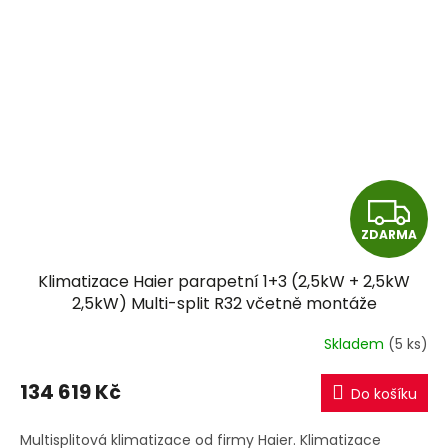
Z
ZDARMA
D
Klimatizace Haier parapetní 1+3 (2,5kW + 2,5kW
A
2,5kW) Multi-split R32 včetně montáže
R
Skladem
(5 ks)
M
134 619 Kč
Do košíku
A
Multisplitová klimatizace od firmy Haier. Klimatizace