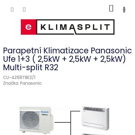
Přejít
NÁKUP
na
obsah
KOŠÍK
Parapetní Klimatizace Panasonic
Ufe 1+3 ( 2,5kW + 2,5kW + 2,5kW)
Multi-split R32
CU-4Z68TBE2/1
Značka:
Panasonic