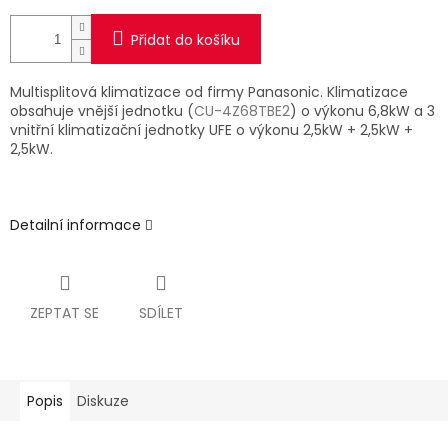
Přidat do košíku
Multisplitová klimatizace od firmy Panasonic. Klimatizace
obsahuje vnější jednotku (
CU-4Z68TBE2
) o výkonu 6,8kW a 3
vnitřní klimatizační jednotky UFE o výkonu 2,5kW + 2,5kW +
2,5kW.
Detailní informace
ZEPTAT SE
SDÍLET
Popis
Diskuze