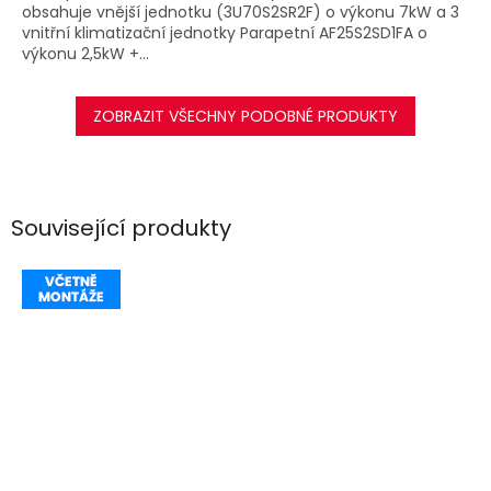
obsahuje vnější jednotku (3U70S2SR2F) o výkonu 7kW a 3
vnitřní klimatizační jednotky Parapetní AF25S2SD1FA o
výkonu 2,5kW +...
ZOBRAZIT VŠECHNY PODOBNÉ PRODUKTY
Související produkty