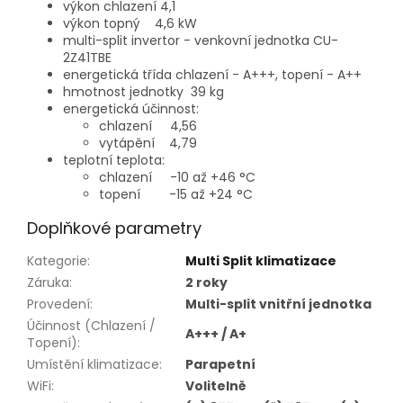
výkon chlazení 4,1
výkon topný 4,6 kW
multi-split invertor - venkovní jednotka CU-
2Z41TBE
energetická třída chlazení - A+++, topení - A++
hmotnost jednotky 39 kg
energetická účinnost:
chlazení 4,56
vytápění 4,79
teplotní teplota:
chlazení -10 až +46 °C
topení -15 až +24 °C
Doplňkové parametry
Kategorie
:
Multi Split klimatizace
Záruka
:
2 roky
Provedení
:
Multi-split vnitřní jednotka
Účinnost (Chlazení /
A+++ / A+
Topení)
:
Umístění klimatizace
:
Parapetní
WiFi
:
Volitelně