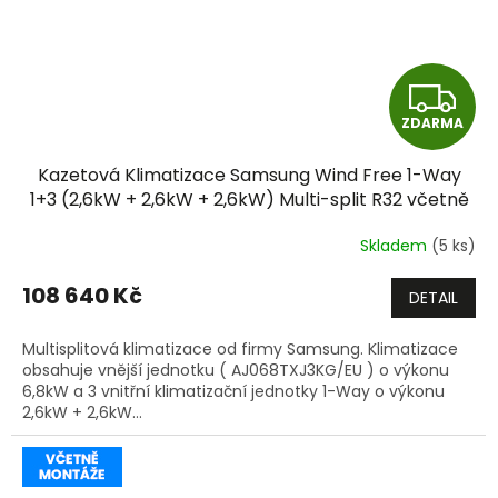
Z
ZDARMA
D
Kazetová Klimatizace Samsung Wind Free 1-Way
A
1+3 (2,6kW + 2,6kW + 2,6kW) Multi-split R32 včetně
montáže
R
Skladem
(5 ks)
M
108 640 Kč
DETAIL
A
Multisplitová klimatizace od firmy Samsung. Klimatizace
obsahuje vnější jednotku ( AJ068TXJ3KG/EU ) o výkonu
6,8kW a 3 vnitřní klimatizační jednotky 1-Way o výkonu
2,6kW + 2,6kW...