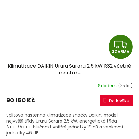
Z
ZDARMA
D
Klimatizace DAIKIN Ururu Sarara 2,5 kW R32 včetně
A
montáže
R
Skladem
(>5 ks)
M
90 160 Kč
Do košíku
A
Splitová nástěnná klimatizace značky Daikin, model
nejvyšší třídy Ururu Sarara 2,5 kW, energetická třída
A+++/A+++, hlučnost vnitřní jednotky 19 dB a venkovní
jednotky 46 dB....