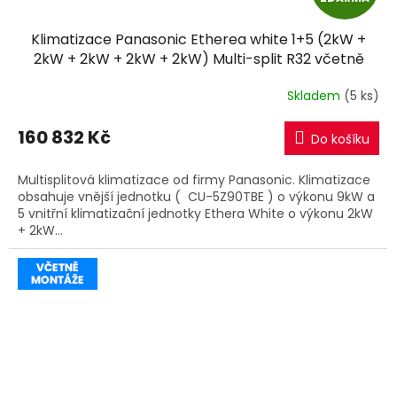
D
Klimatizace Panasonic Etherea white 1+5 (2kW +
A
2kW + 2kW + 2kW + 2kW) Multi-split R32 včetně
montáže
R
Skladem
(5 ks)
M
160 832 Kč
Do košíku
A
Multisplitová klimatizace od firmy Panasonic. Klimatizace
obsahuje vnější jednotku ( CU-5Z90TBE ) o výkonu 9kW a
5 vnitřní klimatizační jednotky Ethera White o výkonu 2kW
+ 2kW...