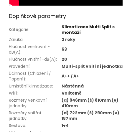
Doplňkové parametry
Klimatizace Multi Split s
Kategorie
:
montáží
Záruka
:
2 roky
Hlučnost venkovní -
63
dB(A)
:
Hlučnost vnitřní -dB(A)
:
20
Provedení
:
Multi-split vnitřní jednotka
Účinnost (Chlazení /
A++ / A+
Topení)
:
Umístění klimatizace
:
Nástěnná
WiFi
:
Volitelně
Rozměry venkovní
(d) 946mm (š) 810mm (v)
jednotky
:
410mm
Rozměry vnitřní
(d) 722mm (š) 290mm (v)
jednotky
:
187mm
Sestava
:
1+4