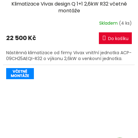
Klimatizace Vivax design Q 1+1 2,6kW R32 včetně
A
montáže
R
Skladem
(4 ks)
M
22 500 Kč
Do košíku
A
Nástěnná klimatizace od firmy Vivax vnitřní jednotka ACP-
09CH25AEQI-R32 o výkonu 2,6kW a venkovní jednotka.