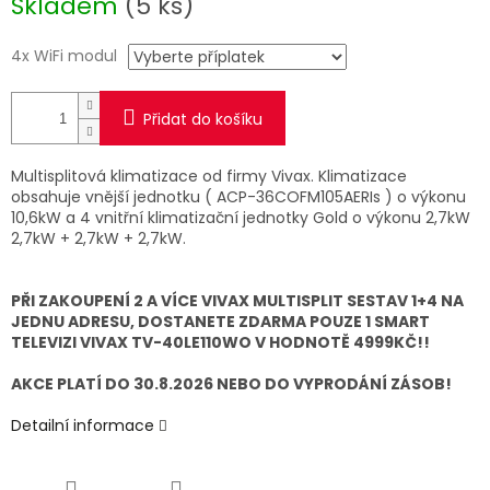
Skladem
(5 ks)
cena:
4x WiFi modul
Přidat do košíku
Multisplitová klimatizace od firmy Vivax. Klimatizace
obsahuje vnější jednotku ( ACP-36COFM105AERIs ) o výkonu
10,6kW a 4 vnitřní klimatizační jednotky Gold o výkonu 2,7kW
2,7kW + 2,7kW + 2,7kW.
PŘI ZAKOUPENÍ 2 A VÍCE VIVAX MULTISPLIT SESTAV 1+4 NA
JEDNU ADRESU, DOSTANETE ZDARMA POUZE 1 SMART
TELEVIZI VIVAX TV-40LE110WO V HODNOTĚ 4999KČ!!
AKCE PLATÍ DO 30.8.2026 NEBO DO VYPRODÁNÍ ZÁSOB!
Detailní informace