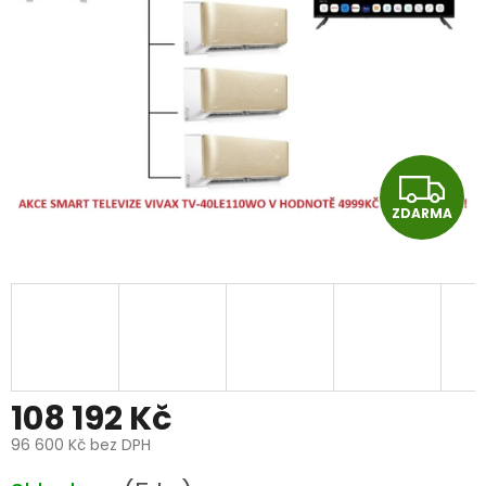
Z
ZDARMA
D
A
R
M
A
108 192 Kč
96 600 Kč
bez DPH
Měrná