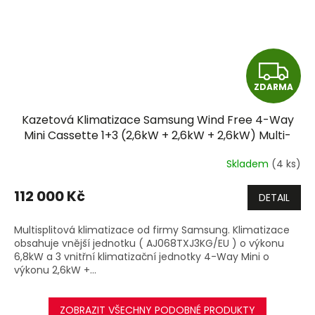
Z
ZDARMA
D
Kazetová Klimatizace Samsung Wind Free 4-Way
A
Mini Cassette 1+3 (2,6kW + 2,6kW + 2,6kW) Multi-
split R32 včetně montáže
R
Skladem
(4 ks)
M
112 000 Kč
DETAIL
A
Multisplitová klimatizace od firmy Samsung. Klimatizace
obsahuje vnější jednotku ( AJ068TXJ3KG/EU ) o výkonu
6,8kW a 3 vnitřní klimatizační jednotky 4-Way Mini o
výkonu 2,6kW +...
ZOBRAZIT VŠECHNY PODOBNÉ PRODUKTY