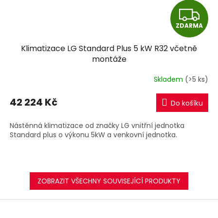
Z
ZDARMA
D
Klimatizace LG Standard Plus 5 kW R32 včetně
A
montáže
R
Skladem
(>5 ks)
M
42 224 Kč
Do košíku
A
Nástěnná klimatizace od značky LG vnitřní jednotka
Standard plus o výkonu 5kW a venkovní jednotka.
ZOBRAZIT VŠECHNY SOUVISEJÍCÍ PRODUKTY
Z
á