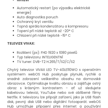
Ionizér
Automatický restart (po výpadku elektrické
energie)
Auto diagnostika poruch
Ochranný kryt ventilu
Topná spirála kondenzátoru a kompresoru
Topení pří nízké teplotě až -20° C
Chlazení při nízké teplotě -15° C
TELEVIZE VIVAX:
Rozlišení (px): FHD 1920 x 1080 pixelů
Typ televizoru: INTELIGENTNÍ
TV tuner: DVB-T2 H.265/T/S2/C/S2
Chytrý televizor VIVAX LED TV-40LE110WO s operačním
systémem webOS Hub poskytuje plynulé, rychlé a
snadné zobrazení veškerého obsahu na domovské
obrazovce. Optimalizuje kvalitu obrazu a zajišťuje ostrý
obraz s krásným kontrastem - ať už sledujete
kabelovou televizi, YouTube nebo své oblíbené filmy
Netflix. K televizoru lze připojit zařízení, jako je USB flash
disk, pevný disk USB nebo digitální fotoaparát. webOS
Hub umožňuje připojení přes internet a používání