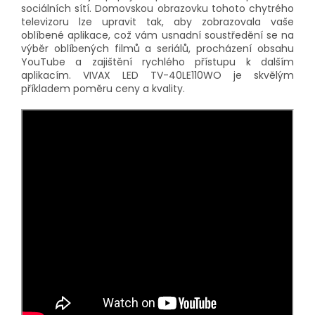
sociálních sítí. Domovskou obrazovku tohoto chytrého
televizoru lze upravit tak, aby zobrazovala vaše
oblíbené aplikace, což vám usnadní soustředění se na
výběr oblíbených filmů a seriálů, procházení obsahu
YouTube a zajištění rychlého přístupu k dalším
aplikacím. VIVAX LED TV-40LE110WO je skvělým
příkladem poměru ceny a kvality.