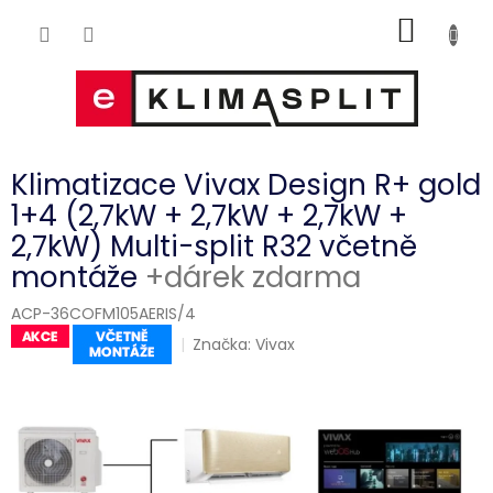
Přejít
NÁKUP
na
obsah
KOŠÍK
Klimatizace Vivax Design R+ gold
1+4 (2,7kW + 2,7kW + 2,7kW +
2,7kW) Multi-split R32 včetně
montáže
+dárek zdarma
ACP-36COFM105AERIS/4
Značka:
Vivax