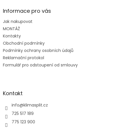
p
a
Informace pro vás
t
Jak nakupovat
í
MONTÁŽ
Kontakty
Obchodní podmínky
Podmínky ochrany osobních údajů
Reklamační protokol
Formulář pro odstoupení od smlouvy
Kontakt
info
@
klimasplit.cz
725 517 189
775 123 900