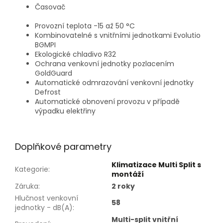
Časovač
Provozní teplota -15 až 50 °C
Kombinovatelné s vnitřními jednotkami Evolutio
BGMPI
Ekologické chladivo R32
Ochrana venkovní jednotky pozlacením
GoldGuard
Automatické odmrazování venkovní jednotky
Defrost
Automatické obnovení provozu v případě
výpadku elektřiny
Doplňkové parametry
Klimatizace Multi Split s
Kategorie
:
montáží
Záruka
:
2 roky
Hlučnost venkovní
58
jednotky - dB(A)
:
Multi-split vnitřní