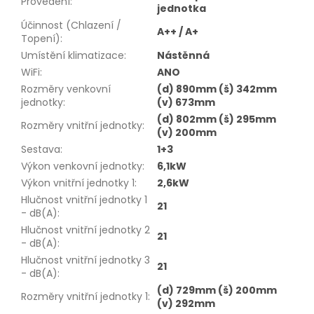
Provedení
:
jednotka
Účinnost (Chlazení /
A++ / A+
Topení)
:
Umístění klimatizace
:
Nástěnná
WiFi
:
ANO
Rozměry venkovní
(d) 890mm (š) 342mm
jednotky
:
(v) 673mm
(d) 802mm (š) 295mm
Rozměry vnitřní jednotky
:
(v) 200mm
Sestava
:
1+3
Výkon venkovní jednotky
:
6,1kW
Výkon vnitřní jednotky 1
:
2,6kW
Hlučnost vnitřní jednotky 1
21
- dB(A)
:
Hlučnost vnitřní jednotky 2
21
- dB(A)
:
Hlučnost vnitřní jednotky 3
21
- dB(A)
:
(d) 729mm (š) 200mm
Rozměry vnitřní jednotky 1
:
(v) 292mm