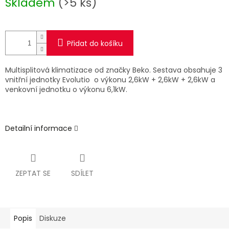
Skladem
(>5 ks)
cena:
Přidat do košíku
Multisplitová klimatizace od značky Beko. Sestava obsahuje 3
vnitřní jednotky Evolutio o výkonu 2,6kW + 2,6kW + 2,6kW a
venkovní jednotku o výkonu 6,1kW.
Detailní informace
ZEPTAT SE
SDÍLET
Popis
Diskuze