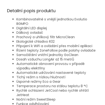
Detailní popis produktu
Kombinovatelné s vnější jednotkou Evolutio
BGMPO
Digitální LED displej
Dálkový ovladač
Prachový a uhlíkový filtr MicroClean
Ekologické chladivo R32
Připojení k WiFi a ovládání přes mobilní aplikaci
Řízení teploty ZoneFollow podle polohy ovladače
Samočištění vnitřní jednotky GoClean
Dosah vzduchu LongAir až 15 metrů
Automatické obnovení provozu v případě
výpadku elektřiny
Automatické udržování nastavené teploty
Tichý režim s nízkou hlučností
Úsporné režimy Eco a Gear
Temperace prostoru na stálou teplotu 8 °C
Rychlé ochlazení JetCool nebo rychlé ohřátí
JetHeat
Noční režim SweetSleep
Funkce odvlhčování