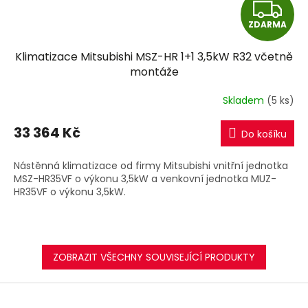
Z
ZDARMA
D
Klimatizace Mitsubishi MSZ-HR 1+1 3,5kW R32 včetně
A
montáže
R
Skladem
(5 ks)
M
33 364 Kč
Do košíku
A
Nástěnná klimatizace od firmy Mitsubishi vnitřní jednotka
MSZ-HR35VF o výkonu 3,5kW a venkovní jednotka MUZ-
HR35VF o výkonu 3,5kW.
ZOBRAZIT VŠECHNY SOUVISEJÍCÍ PRODUKTY
Z
á