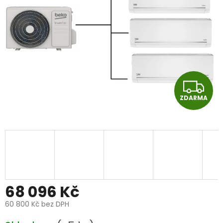
Z
ZDARMA
D
A
R
M
A
68 096 Kč
60 800 Kč bez DPH
Měrná