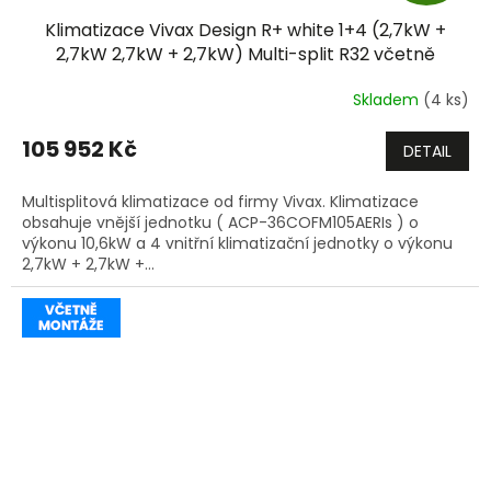
D
Klimatizace Vivax Design R+ white 1+4 (2,7kW +
A
2,7kW 2,7kW + 2,7kW) Multi-split R32 včetně
montáže
+dárek zdarma
R
Skladem
(4 ks)
M
105 952 Kč
DETAIL
A
Multisplitová klimatizace od firmy Vivax. Klimatizace
obsahuje vnější jednotku ( ACP-36COFM105AERIs ) o
výkonu 10,6kW a 4 vnitřní klimatizační jednotky o výkonu
2,7kW + 2,7kW +...