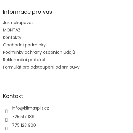
p
a
Informace pro vás
t
Jak nakupovat
í
MONTÁŽ
Kontakty
Obchodní podmínky
Podmínky ochrany osobních údajů
Reklamační protokol
Formulář pro odstoupení od smlouvy
Kontakt
info
@
klimasplit.cz
725 517 189
775 123 900