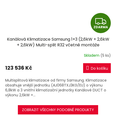
Z
ZDARMA
D
Kanálová Klimatizace Samsung 1+3 (2,6kW + 2,6kW
A
+ 2,6kW) Multi-split R32 včetně montáže
R
Skladem
(5 ks)
M
123 536 Kč
Do košíku
A
Multisplitová klimatizace od firmy Samsung. Klimatizace
obsahuje vnější jednotku (AJ068TXJ3KG/EU) o výkonu
6,8kW a 3 vnitřní klimatizační jednotky Kanálové DUCT o
výkonu 2,6kW +...
ZOBRAZIT VŠECHNY PODOBNÉ PRODUKTY