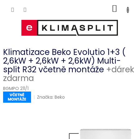
Přejít
NÁKUP
na
obsah
KOŠÍK
Klimatizace Beko Evolutio 1+3 (
2,6kW + 2,6kW + 2,6kW) Multi-
split R32 včetně montáže
+dárek
zdarma
BGMPO 211/1
Značka:
Beko