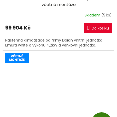
A
včetně montáže
R
Skladem
(5 ks)
M
99 904 Kč
Do košíku
A
Nástěnná klimatizace od firmy Daikin vnitřní jednotka
Emura white o výkonu 4,2kW a venkovní jednotka.