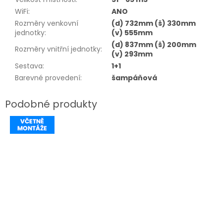
WiFi
:
ANO
Rozměry venkovní
(d) 732mm (š) 330mm
jednotky
:
(v) 555mm
(d) 837mm (š) 200mm
Rozměry vnitřní jednotky
:
(v) 293mm
Sestava
:
1+1
Barevné provedení
:
šampáňová