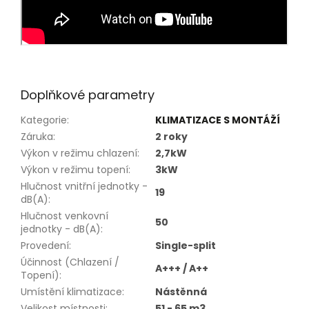
Doplňkové parametry
Kategorie
:
KLIMATIZACE S MONTÁŽÍ
Záruka
:
2 roky
Výkon v režimu chlazení
:
2,7kW
Výkon v režimu topení
:
3kW
Hlučnost vnitřní jednotky -
19
dB(A)
:
Hlučnost venkovní
50
jednotky - dB(A)
:
Provedení
:
Single-split
Účinnost (Chlazení /
A+++ / A++
Topení)
:
Umístění klimatizace
:
Nástěnná
Velikost místnosti
:
51 - 65 m3