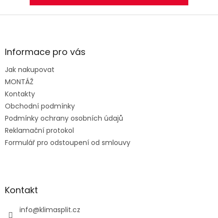
Z
á
p
a
Informace pro vás
t
Jak nakupovat
í
MONTÁŽ
Kontakty
Obchodní podmínky
Podmínky ochrany osobních údajů
Reklamační protokol
Formulář pro odstoupení od smlouvy
Kontakt
info
@
klimasplit.cz