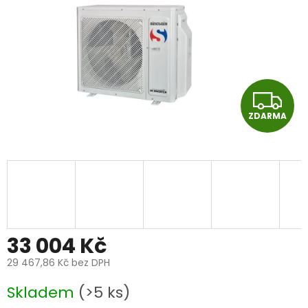
Z
ZDARMA
D
A
R
M
A
33 004 Kč
29 467,86 Kč bez DPH
Měrná
Skladem
(>5 ks)
cena: