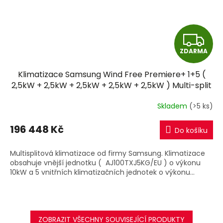
Z
ZDARMA
D
Klimatizace Samsung Wind Free Premiere+ 1+5 (
A
2,5kW + 2,5kW + 2,5kW + 2,5kW + 2,5kW ) Multi-split
R32 včetně montáže
R
Skladem
(>5 ks)
M
196 448 Kč
Do košíku
A
Multisplitová klimatizace od firmy Samsung. Klimatizace
obsahuje vnější jednotku ( AJ100TXJ5KG/EU ) o výkonu
10kW a 5 vnitřních klimatizačních jednotek o výkonu...
ZOBRAZIT VŠECHNY SOUVISEJÍCÍ PRODUKTY