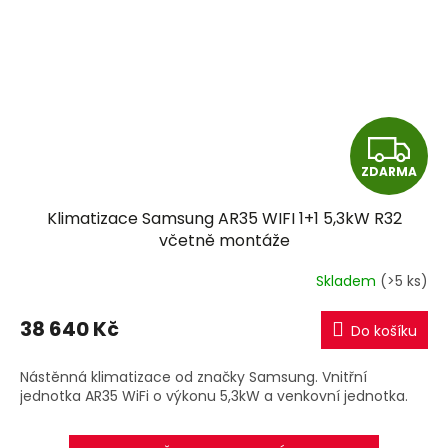
Z
ZDARMA
D
Klimatizace Samsung AR35 WIFI 1+1 5,3kW R32
A
včetně montáže
R
Skladem
(>5 ks)
M
38 640 Kč
Do košíku
A
Nástěnná klimatizace od značky Samsung. Vnitřní
jednotka AR35 WiFi o výkonu 5,3kW a venkovní jednotka.