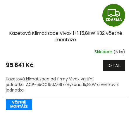
Z
ZDARMA
D
Kazetová Klimatizace Vivax 1+1 15,8kW R32 včetně
A
montáže
R
Skladem
(5 ks)
M
95 841 Kč
DETAIL
A
Kazetová klimatizace od firmy Vivax vnitřní
jednotka ACP-55CC160AERI o výkonu 15,8kW a venkovní
jednotka.