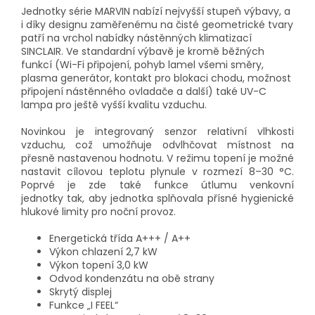
Jednotky série MARVIN nabízí nejvyšší stupeň výbavy, a
i díky designu zaměřenému na čisté geometrické tvary
patří na vrchol nabídky nástěnných klimatizací
SINCLAIR. Ve standardní výbavě je kromě běžných
funkcí (Wi-Fi připojení, pohyb lamel všemi směry,
plasma generátor, kontakt pro blokaci chodu, možnost
připojení nástěnného ovladače a další) také UV-C
lampa pro ještě vyšší kvalitu vzduchu.
Novinkou je integrovaný senzor relativní vlhkosti
vzduchu, což umožňuje odvlhčovat místnost na
přesně nastavenou hodnotu. V režimu topení je možné
nastavit cílovou teplotu plynule v rozmezí 8–30 °C.
Poprvé je zde také funkce útlumu venkovní
jednotky tak, aby jednotka splňovala přísné hygienické
hlukové limity pro noční provoz.
Energetická třída A+++ / A++
Výkon chlazení 2,7 kW
Výkon topení 3,0 kW
Odvod kondenzátu na obě strany
Skrytý displej
Funkce „I FEEL“