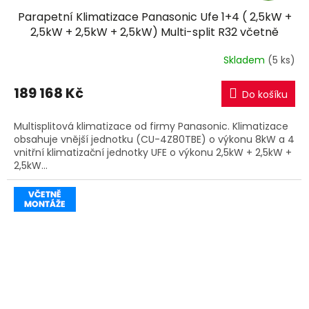
Parapetní Klimatizace Panasonic Ufe 1+4 ( 2,5kW +
A
2,5kW + 2,5kW + 2,5kW) Multi-split R32 včetně
montáže
R
Skladem
(5 ks)
M
189 168 Kč
Do košíku
A
Multisplitová klimatizace od firmy Panasonic. Klimatizace
obsahuje vnější jednotku (CU-4Z80TBE) o výkonu 8kW a 4
vnitřní klimatizační jednotky UFE o výkonu 2,5kW + 2,5kW +
2,5kW...