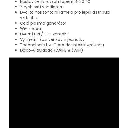
Nastavitelný rozsah topení 8–30 °C
7 rychlostí ventilátoru
Dvojitá horizontální lamela pro lepší distribuci
vzduchu
Cold plasma generátor
WiFi modul
Dveřní ON / OFF kontakt
Vyhřívání šasi venkovní jednotky
Technologie UV-C pro desinfekci vzduchu
Dálkový ovladač YAA1FB18 (WiFi)