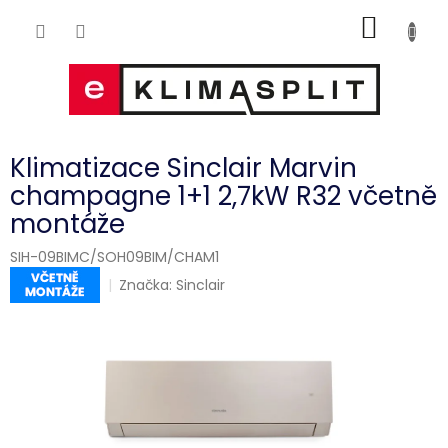
Přejít
NÁKUP
na
obsah
KOŠÍK
Klimatizace Sinclair Marvin
champagne 1+1 2,7kW R32 včetně
montáže
SIH-09BIMC/SOH09BIM/CHAM1
Značka:
Sinclair