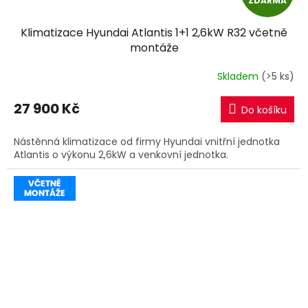
ZDARMA
D
Klimatizace Hyundai Atlantis 1+1 2,6kW R32 včetně
A
montáže
R
Skladem
(>5 ks)
M
27 900 Kč
Do košíku
A
Nástěnná klimatizace od firmy Hyundai vnitřní jednotka
Atlantis o výkonu 2,6kW a venkovní jednotka.