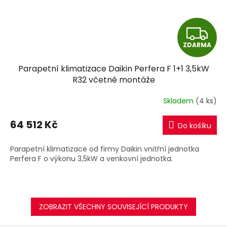
Z
ZDARMA
D
Parapetní klimatizace Daikin Perfera F 1+1 3,5kW
A
R32 včetně montáže
R
Skladem
(4 ks)
M
64 512 Kč
Do košíku
A
Parapetní klimatizace od firmy Daikin vnitřní jednotka
Perfera F o výkonu 3,5kW a venkovní jednotka.
ZOBRAZIT VŠECHNY SOUVISEJÍCÍ PRODUKTY