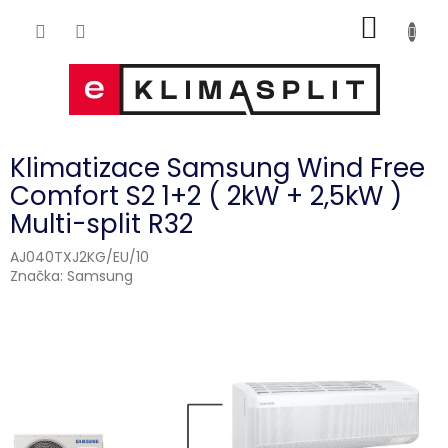
Přejít
NÁKUP
na
obsah
KOŠÍK
Klimatizace Samsung Wind Free
Comfort S2 1+2 ( 2kW + 2,5kW )
Multi-split R32
AJ040TXJ2KG/EU/10
Značka:
Samsung