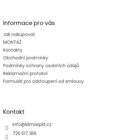
Z
á
p
a
Informace pro vás
t
Jak nakupovat
í
MONTÁŽ
Kontakty
Obchodní podmínky
Podmínky ochrany osobních údajů
Reklamační protokol
Formulář pro odstoupení od smlouvy
Kontakt
info
@
klimasplit.cz
725 517 189