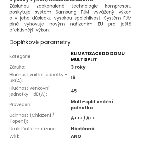
Zásluhou zdokonalené technologie kompresoru
poskytuje systém Samsung FJM vyvážený výkon
a v jeho důsledku vysokou spolehlivost. Systém FJM
plně vyhovuje novým nařízením EU pro ještě
efektivnější výkon.
Doplňkové parametry
KLIMATIZACE DO DOMU
Kategorie
:
MULTISPLIT
Záruka
:
3 roky
Hlučnost vnitřní jednotky -
16
dB(A)
:
Hlučnost venkovní
45
jednotky - dB(A)
:
Multi-split vnitřní
Provedení
:
jednotka
Účinnost (Chlazení /
A+++ / A++
Topení)
:
Umístění klimatizace
:
Nástěnná
WiFi
:
ANO