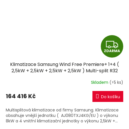
Z
ZDARMA
D
Klimatizace Samsung Wind Free Premiere+ 1+4 (
A
2,5kW + 2,5kW + 2,5kW + 2,5kW ) Multi-split R32
včetně montáže
R
Skladem
(>5 ks)
M
164 416 Kč
Do košíku
A
Multisplitová klimatizace od firmy Samsung. Klimatizace
obsahuje vnější jednotku ( AJ080TXJ4KG/EU ) o výkonu
8kW a 4 vnitřní klimatizační jednotky o výkonu 2,5kW +...