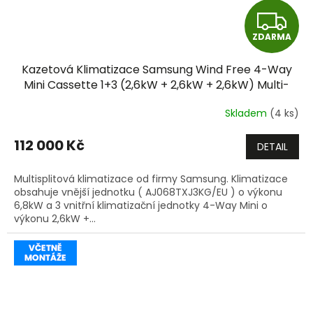
Z
ZDARMA
D
Kazetová Klimatizace Samsung Wind Free 4-Way
A
Mini Cassette 1+3 (2,6kW + 2,6kW + 2,6kW) Multi-
split R32 včetně montáže
R
Skladem
(4 ks)
M
112 000 Kč
DETAIL
A
Multisplitová klimatizace od firmy Samsung. Klimatizace
obsahuje vnější jednotku ( AJ068TXJ3KG/EU ) o výkonu
6,8kW a 3 vnitřní klimatizační jednotky 4-Way Mini o
výkonu 2,6kW +...