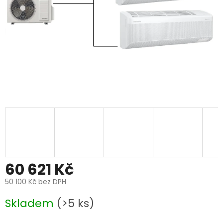
60 621 Kč
50 100 Kč bez DPH
Měrná
Skladem
(>5 ks)
cena: