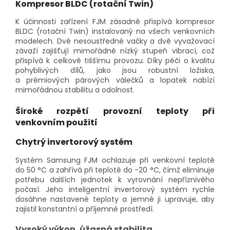
Kompresor BLDC (rotační Twin)
K účinnosti zařízení FJM zásadně přispívá kompresor
BLDC (rotační Twin) instalovaný na všech venkovních
modelech. Dvě nesoustředné vačky a dvě vyvažovací
závaží zajišťují mimořádně nízký stupeň vibrací, což
přispívá k celkově tiššímu provozu. Díky péči o kvalitu
pohyblivých dílů, jako jsou robustní ložiska,
a prémiových párových válečků a lopatek nabízí
mimořádnou stabilitu a odolnost.
Široké rozpětí provozní teploty při
venkovním použití
Chytrý invertorový systém
Systém Samsung FJM ochlazuje při venkovní teplotě
do 50 °C a zahřívá při teplotě do -20 °C, čímž eliminuje
potřebu dalších jednotek k vyrovnání nepříznivého
počasí. Jeho inteligentní invertorový systém rychle
dosáhne nastavené teploty a jemně ji upravuje, aby
zajistil konstantní a příjemné prostředí.
Vysoký výkon, úžasná stabilita