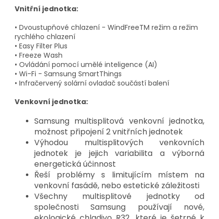
Vnitřní jednotka:
• Dvoustupňové chlazení - WindFreeTM režim a režim
rychlého chlazení
• Easy Filter Plus
• Freeze Wash
• Ovládání pomocí umělé inteligence (AI)
• Wi-Fi - Samsung SmartThings
• Infračervený solární ovladač součástí balení
Venkovní jednotka:
Samsung multisplitová venkovní jednotka,
možnost připojení 2 vnitřních jednotek
Výhodou multisplitových venkovních
jednotek je jejich variabilita a výborná
energetická účinnost
Řeší problémy s limitujícím místem na
venkovní fasádě, nebo estetické záležitosti
Všechny multisplitové jednotky od
společnosti Samsung používají nové,
ekologické chladivo R32, které je šetrné k