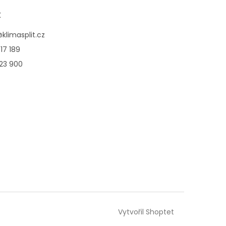
t
@
klimasplit.cz
17 189
123 900
Vytvořil Shoptet