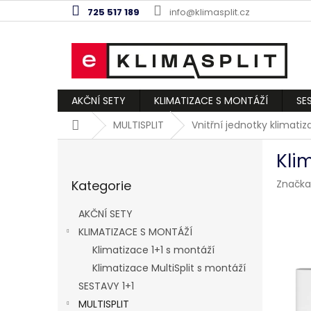
Přejít
725 517 189
info@klimasplit.cz
na
obsah
AKČNÍ SETY
KLIMATIZACE S MONTÁŽÍ
SE
Domů
MULTISPLIT
Vnitřní jednotky klimati
P
Kli
o
Přeskočit
s
Kategorie
Značka
kategorie
t
r
AKČNÍ SETY
a
KLIMATIZACE S MONTÁŽÍ
n
Klimatizace 1+1 s montáží
n
í
Klimatizace MultiSplit s montáží
p
SESTAVY 1+1
a
MULTISPLIT