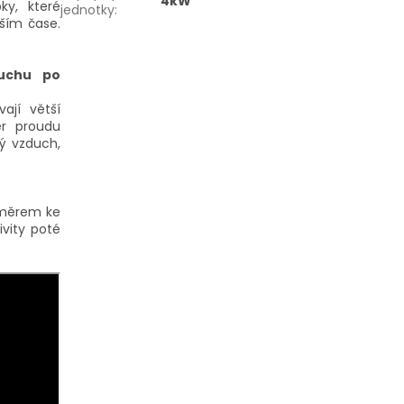
4kW
ky, které
jednotky
:
ším čase.
duchu
po
ají větší
r proudu
ý vzduch,
směrem ke
ivity poté