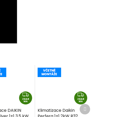
Z
Z
ZDAR
D
ZDAR
D
MA
MA
Další
A
A
ace DAIKIN
Klimatizace Daikin
produkt
R
R
lver 1+1 3,5 kW
Perfera 1+1 2kW R32