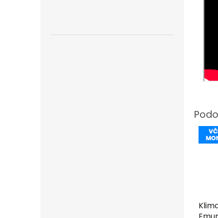
Klim
Emur