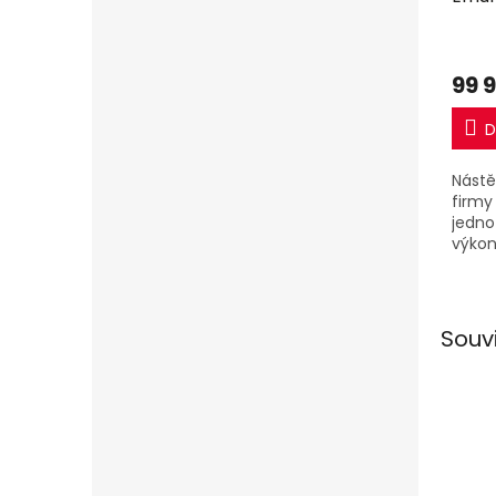
R32 
99 
D
Nástě
firmy 
jedno
výkon
jedno
Souv