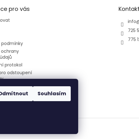
ce pro vás
Kontak
povat
info
725 5
775 
 podmínky
 ochrany
údajů
í protokol
pro odstoupení
vy
Odmítnout
Souhlasím
air-cool
Všechna práva vyhrazena.