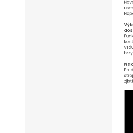
Nov
usm
Napo
Výb
dos
Fun
kon
vzd
brzy
Nek
Po 
stro
zjis