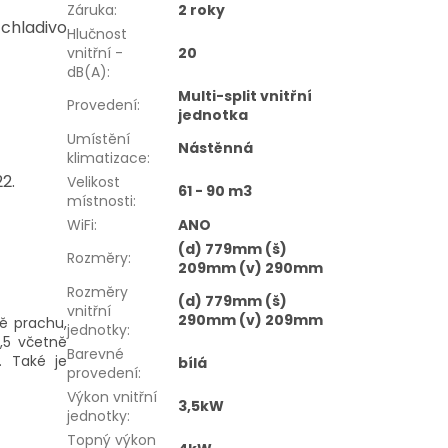
Záruka
:
2 roky
chladivo
Hlučnost
vnitřní -
20
dB(A)
:
Multi-split vnitřní
Provedení
:
jednotka
Umístění
Nástěnná
klimatizace
:
2.
Velikost
61 - 90 m3
místnosti
:
WiFi
:
ANO
(d) 779mm (š)
Rozměry
:
209mm (v) 290mm
Rozměry
(d) 779mm (š)
vnitřní
290mm (v) 209mm
ě prachu,
jednotky
:
2,5 včetně
Barevné
. Také je
bílá
provedení
:
Výkon vnitřní
3,5kW
jednotky
:
Topný výkon