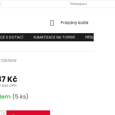
ODMÍNKY
PODMÍNKY OCHRANY OSOBNÍCH ÚDAJŮ
Přihlášení
REKLAMA
NÁKUPNÍ
Prázdný košík
KOŠÍK
ACE S DOTACÍ
KLIMATIZACE NA TOPENÍ
PŘÍSLUŠENSTVÍ
TZ35ZKEW
37 Kč
č bez DPH
adem
(5 ks)