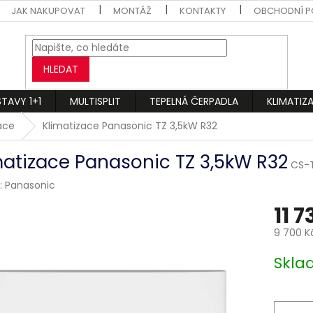
JAK NAKUPOVAT
MONTÁŽ
KONTAKTY
OBCHODNÍ P
HLEDAT
STAVY 1+1
MULTISPLIT
TEPELNÁ ČERPADLA
KLIMATIZ
zace
Klimatizace Panasonic TZ 3,5kW R32
matizace Panasonic TZ 3,5kW R32
CS-
:
Panasonic
11 7
9 700 K
Měrná
Skl
cena: