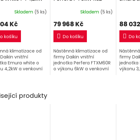
M
M
včetně montáže
včetně montáže
R32 vče
A
A
Skladem
(5 ks)
Skladem
(5 ks)
904 Kč
79 968 Kč
88 032
o košíku
Do košíku
Do k
nná klimatizace od
Nástěnná klimatizace od
Nástěnná
Daikin vnitřní
firmy Daikin vnitřní
firmy Daik
tka Emura white o
jednotka Perfera FTXM60R
jednotka 
u 4,2kW a venkovní
o výkonu 6kW a venkovní
výkonu 3
tka.
jednotka RXM60R9.
jednotka.
isející produkty