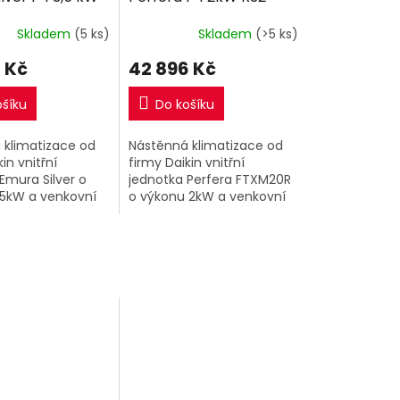
M
M
tně montáže
včetně montáže
A
A
Skladem
(5 ks)
Skladem
(>5 ks)
 Kč
42 896 Kč
ošíku
Do košíku
 klimatizace od
Nástěnná klimatizace od
in vnitřní
firmy Daikin vnitřní
Emura Silver o
jednotka Perfera FTXM20R
,5kW a venkovní
o výkonu 2kW a venkovní
jednotka RXM20R9.