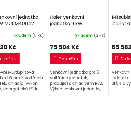
enkovní jednotka
Haier venkovní
Mitsubis
 kW MU5M40U42
jednotka 9 kW
jednotka
split R32
Skladem
(5 ks)
Skladem
(3 ks)
220 Kč
75 504 Kč
65 582
o košíku
Do košíku
Do k
vní MultiSplitová
Venkovní jednotka pro 5
Venkovní 
tka LG pro 5 vnitřních
vnitřních jednotek,
jednotka 
tek, chladící výkon
pracující s chladivem R32.
3F54 o v
W, energetická třída
Výkon venkovní jednotky
, hlučnost venkovní
9kW.
ky 53 dB, . . .