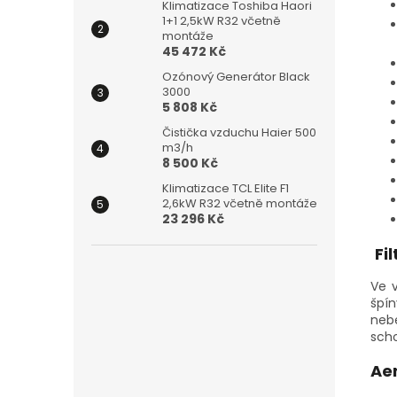
Klimatizace Toshiba Haori
1+1 2,5kW R32 včetně
montáže
45 472 Kč
Ozónový Generátor Black
3000
5 808 Kč
Čistička vzduchu Haier 500
m3/h
8 500 Kč
Klimatizace TCL Elite F1
2,6kW R32 včetně montáže
23 296 Kč
Fil
Ve 
špín
neb
scho
Ae