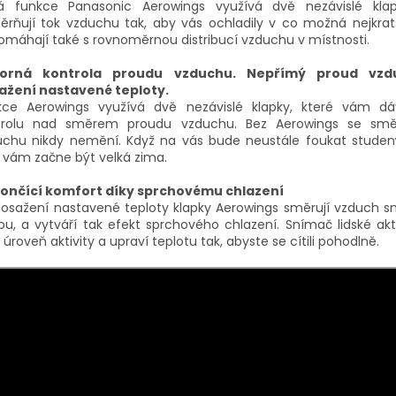
á funkce Panasonic Aerowings využívá dvě nezávislé klap
ěrňují tok vzduchu tak, aby vás ochladily v co možná nejkrat
máhají také s rovnoměrnou distribucí vzduchu v místnosti.
orná kontrola proudu vzduchu. Nepřímý proud vz
ažení nastavené teploty.
kce Aerowings využívá dvě nezávislé klapky, které vám dáv
trolu nad směrem proudu vzduchu. Bez Aerowings se smě
uchu nikdy nemění. Když na vás bude neustále foukat studen
 vám začne být velká zima.
ončící komfort díky sprchovému chlazení
dosažení nastavené teploty klapky Aerowings směrují vzduch 
pu, a vytváří tak efekt sprchového chlazení. Snímač lidské akt
tí úroveň aktivity a upraví teplotu tak, abyste se cítili pohodlně.