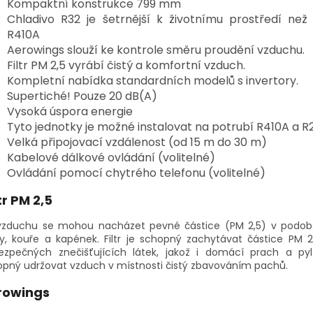
Kompaktní konstrukce 799 mm
Chladivo R32 je šetrnější k životnímu prostředí než 
R410A
Aerowings slouží ke kontrole směru proudění vzduchu.
Filtr PM 2,5 vyrábí čistý a komfortní vzduch.
Kompletní nabídka standardních modelů s invertory.
Supertiché! Pouze 20 dB(A)
Vysoká úspora energie
Tyto jednotky je možné instalovat na potrubí R410A a R2
Velká připojovací vzdálenost (od 15 m do 30 m)
Kabelové dálkové ovládání (volitelné)
Ovládání pomocí chytrého telefonu (volitelné)
tr PM 2,5
vzduchu se mohou nacházet pevné částice (PM 2,5) v podob
y, kouře a kapének. Filtr je schopný zachytávat částice PM 
ezpečných znečišťujících látek, jakož i domácí prach a pyl
pný udržovat vzduch v místnosti čistý zbavováním pachů.
rowings