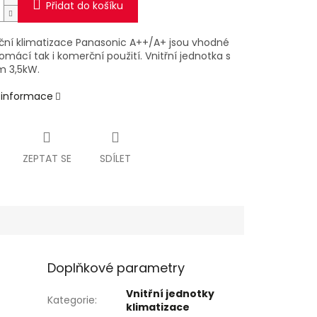
Přidat do košíku
ční klimatizace Panasonic A++/A+ jsou vhodné
omácí tak i komerční použití. Vnitřní jednotka s
 3,5kW.
í informace
ZEPTAT SE
SDÍLET
Doplňkové parametry
Vnitřní jednotky
Kategorie
:
klimatizace