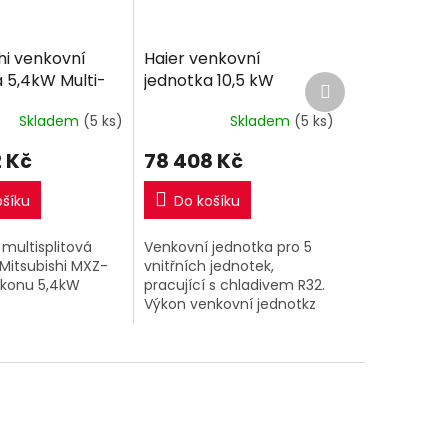
hi venkovní
Haier venkovní
 5,4kW Multi-
jednotka 10,5 kW
Další
produkt
Skladem
(5 ks)
Skladem
(5 ks)
 Kč
78 408 Kč
ošíku
Do košíku
multisplitová
Venkovní jednotka pro 5
Mitsubishi MXZ-
vnitřních jednotek,
ýkonu 5,4kW
pracující s chladivem R32.
Výkon venkovní jednotkz
10,5kW.