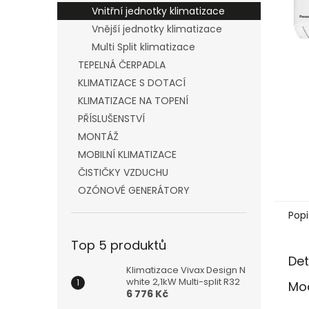
n
Vnitřní jednotky klimatizace
e
Vnější jednotky klimatizace
l
Multi Split klimatizace
TEPELNÁ ČERPADLA
KLIMATIZACE S DOTACÍ
KLIMATIZACE NA TOPENÍ
PŘÍSLUŠENSTVÍ
MONTÁŽ
MOBILNÍ KLIMATIZACE
ČISTIČKY VZDUCHU
OZÓNOVÉ GENERÁTORY
Popi
Top 5 produktů
Det
Klimatizace Vivax Design N
white 2,1kW Multi-split R32
Mod
6 776 Kč