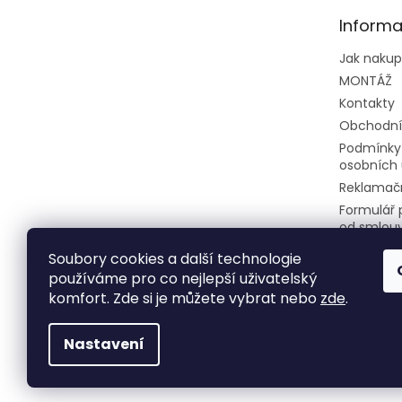
t
Informa
í
Jak naku
MONTÁŽ
Kontakty
Obchodní
Podmínky
osobních 
Reklamačn
Formulář 
od smlou
Soubory cookies a další technologie
používáme pro co nejlepší uživatelský
komfort. Zde si je můžete vybrat nebo
zde
.
Nastavení
Copyright 2026
Klimatizace do bytu a firem
. 