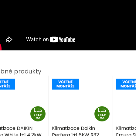
Z
Z
ZDAR
D
ZDAR
D
MA
MA
A
A
atizace DAIKIN
Klimatizace Daikin
Klimatiz
R
R
a White 1+1 4,2kW
Perfera 1+1 6kW R32
Emura Si