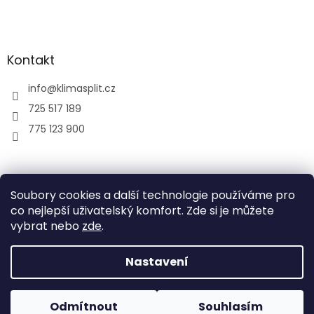
Kontakt
info
@
klimasplit.cz
725 517 189
775 123 900
air-cool
Soubory cookies a další technologie používáme pro
co nejlepší uživatelský komfort. Zde si je můžete
vybrat nebo
zde
.
Vytvořil Shoptet
Nastavení
Copyright 2026
Klimatizace do bytu a firem
. Všechna
Odmítnout
Souhlasím
práva vyhrazena.