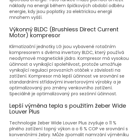
náklady na energii během špičkových období odběru
energie, kdy jsou poplatky za elektrickou energii
mnohem vyšší.
Výkonný BLDC (Brushless Direct Current
Motor) kompresor
Klimatizační jednotky LG jsou vybavené rotačním
kompresorem s dvěma invertory BLDC, který používá
neodymové magnetické jádro. Kompresor má vysokou
účinnost a vynikající spolehlivost, protože umožňuje
vynikající regulaci provozních otáček v závislosti na
zatížení. Kompresor má lepší účinnost ve srovnání se
standardními střídavými invertorovými výrobky a je
optimalizovaný pro změny venkovního zatížení.
Speciálně je optimalizovaný pro sezónní účinnost.
Lepší výměna tepla s použitím žeber Wide
Louver Plus
Technologie žeber Wide Louver Plus zvyšuje o 11 %
plného zatížení topný výkon a o 6 % COP ve srovnání s
konvenčními žebry. Může zpomalit namrzání výměníku