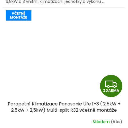
6,8kW a 3 vnitřní klimatizační jednotky o výkonu ...
Z
ZDARMA
D
Parapetní Klimatizace Panasonic Ufe 1+3 ( 2,5kW +
A
2,5kW + 2,5kW) Multi-split R32 včetně montáže
R
Skladem
(5 ks)