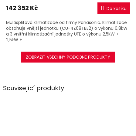
M
142 352 Kč
Do košíku
A
Multisplitová klimatizace od firmy Panasonic. Klimatizace
obsahuje vnější jednotku (CU-4Z68TBE2) o výkonu 6,8kW
a 3 vnitřní klimatizační jednotky UFE o výkonu 2,5kW +
2,5kW +...
ZOBRAZIT VŠECHNY PODOBNÉ PRODUKTY
Související produkty