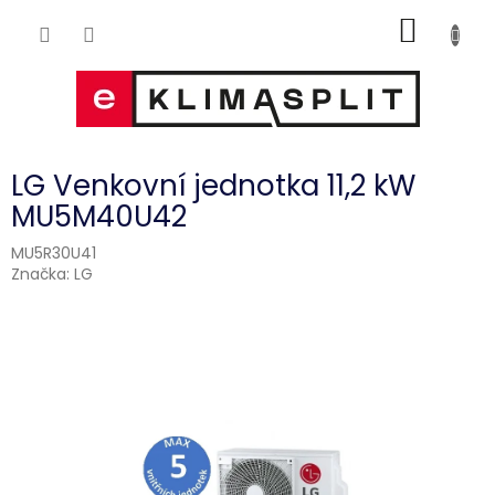
Přejít
NÁKUP
na
obsah
KOŠÍK
LG Venkovní jednotka 11,2 kW
MU5M40U42
MU5R30U41
Značka:
LG