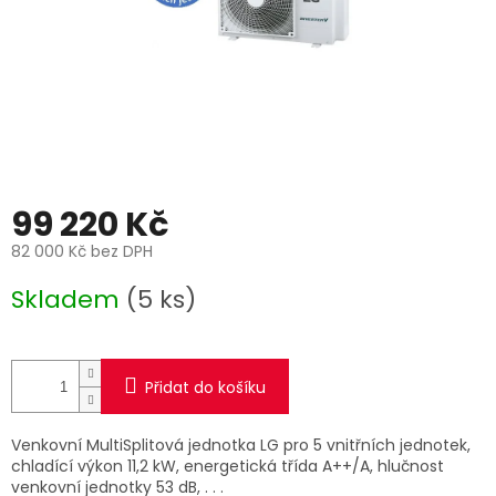
99 220 Kč
82 000 Kč bez DPH
Měrná
Skladem
(5 ks)
cena:
Přidat do košíku
Venkovní MultiSplitová jednotka LG pro 5 vnitřních jednotek,
chladící výkon 11,2 kW, energetická třída A++/A, hlučnost
venkovní jednotky 53 dB, . . .