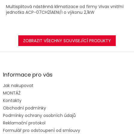
Multisplitová nástěnná klimatizace od firmy Vivax vnitřní
jednotka ACP-07CH21AENI/I o výkonu 2,1kW
ZOBRAZIT VŠECHNY SOUVISEJÍCÍ PRODUKTY
Z
á
p
a
Informace pro vás
t
Jak nakupovat
í
MONTÁŽ
Kontakty
Obchodní podmínky
Podmínky ochrany osobních údajů
Reklamační protokol
Formulář pro odstoupení od smlouvy