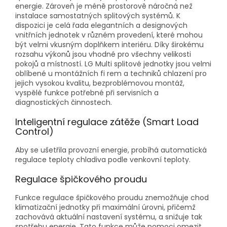
energie. Zároveň je méně prostorově náročná než
instalace samostatných splitových systémů. K
dispozici je celá řada elegantních a designových
vnitřních jednotek v různém provedení, které mohou
být velmi vkusným doplňkem interiéru. Díky širokému
rozsahu výkonů jsou vhodné pro všechny velikosti
pokojů a místností. LG Multi splitové jednotky jsou velmi
oblíbené u montážních fi rem a techniků chlazení pro
jejich vysokou kvalitu, bezproblémovou montáž,
vyspělé funkce potřebné při servisních a
diagnostických činnostech.
Inteligentní regulace zátěže (Smart Load
Control)
Aby se ušetřila provozní energie, probíhá automatická
regulace teploty chladiva podle venkovní teploty.
Regulace špičkového proudu
Funkce regulace špičkového proudu znemožňuje chod
klimatizační jednotky při maximální úrovni, přičemž
zachovává aktuální nastavení systému, a snižuje tak
spotřebu energie. Tato funkce může pomoci omezit