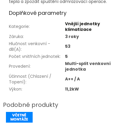
tepla a zpozdit spuštění odmrazovací operace.
Doplňkové parametry
Vnější jednotky
Kategorie
:
klimatizace
Záruka
:
3 roky
Hlučnost venkovní -
53
dB(A)
:
Počet vnitřních jednotek
:
5
Multi-split venkovní
Provedení
:
jednotka
Účinnost (Chlazení /
A++ / A
Topení)
:
Výkon
:
11,2kW