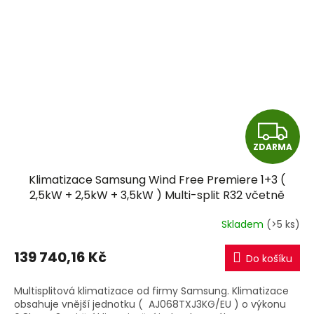
Z
ZDARMA
D
Klimatizace Samsung Wind Free Premiere 1+3 (
A
2,5kW + 2,5kW + 3,5kW ) Multi-split R32 včetně
montáže
R
Skladem
(>5 ks)
M
139 740,16 Kč
Do košíku
A
Multisplitová klimatizace od firmy Samsung. Klimatizace
obsahuje vnější jednotku ( AJ068TXJ3KG/EU ) o výkonu