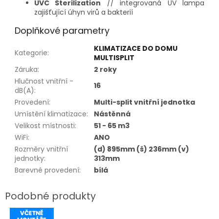
UVC Sterilization
// integrovaná UV lampa
zajišťující úhyn virů a bakterií
Doplňkové parametry
KLIMATIZACE DO DOMU
Kategorie
:
MULTISPLIT
Záruka
:
2 roky
Hlučnost vnitřní -
16
dB(A)
:
Provedení
:
Multi-split vnitřní jednotka
Umístění klimatizace
:
Nástěnná
Velikost místnosti
:
51 - 65 m3
WiFi
:
ANO
Rozměry vnitřní
(d) 895mm (š) 236mm (v)
jednotky
:
313mm
Barevné provedení
:
bílá