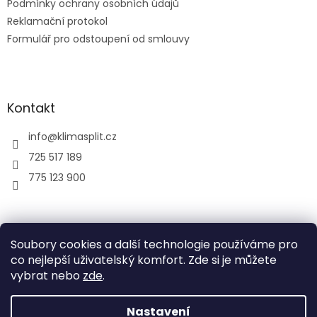
Podmínky ochrany osobních údajů
Reklamační protokol
Formulář pro odstoupení od smlouvy
Kontakt
info
@
klimasplit.cz
725 517 189
775 123 900
air-cool
Soubory cookies a další technologie používáme pro
co nejlepší uživatelský komfort. Zde si je můžete
vybrat nebo
zde
.
Vytvořil Shoptet
Nastavení