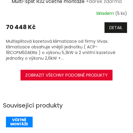
Multi-split R32 včetně montáže
+dárek zdarma
R
Skladem
(5 ks)
M
70 448 Kč
DETAIL
A
Multisplitová kazetová klimatizace od firmy Vivax.
Klimatizace obsahuje vnější jednotku ( ACP-
18COFM50AERIs ) o výkonu 5,3kW a 2 vnitřní kazetové
jednotky o výkonu 2,6kW +...
ZOBRAZIT VŠECHNY PODOBNÉ PRODUKTY
Související produkty