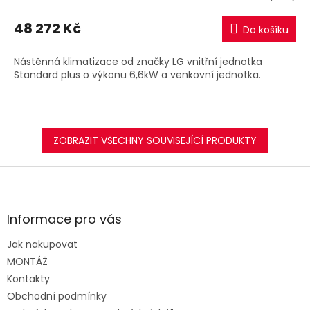
M
48 272 Kč
Do košíku
A
Nástěnná klimatizace od značky LG vnitřní jednotka
Standard plus o výkonu 6,6kW a venkovní jednotka.
ZOBRAZIT VŠECHNY SOUVISEJÍCÍ PRODUKTY
Z
á
p
a
Informace pro vás
t
Jak nakupovat
í
MONTÁŽ
Kontakty
Obchodní podmínky