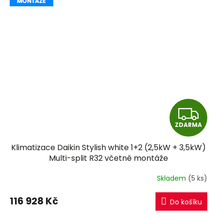
Z
ZDARMA
D
Klimatizace Daikin Stylish white 1+2 (2,5kW + 3,5kW)
A
Multi-split R32 včetně montáže
R
Skladem
(5 ks)
M
116 928 Kč
Do košíku
A