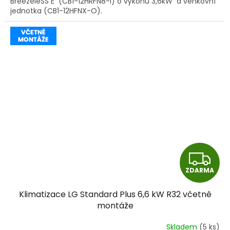
BreezeleSS E (CB1-12HRFN8-I) o výkonu 3,6kW a venkovní
jednotka (CB1-12HFNX-O).
Z
ZDARMA
D
Klimatizace LG Standard Plus 6,6 kW R32 včetně
A
montáže
R
Skladem
(5 ks)