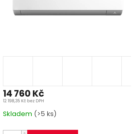
14 760 Kč
12 198,35 Kč bez DPH
Měrná
Skladem
(>5 ks)
cena: