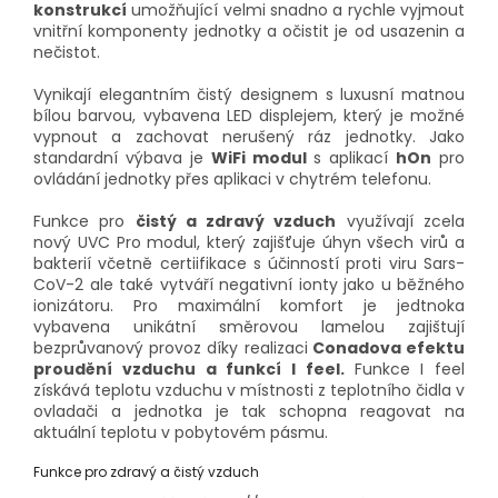
konstrukcí
umožňující velmi snadno a rychle vyjmout
vnitřní komponenty jednotky a očistit je od usazenin a
nečistot.
Vynikají elegantním čistý designem s luxusní matnou
bílou barvou, vybavena LED displejem, který je možné
vypnout a zachovat nerušený ráz jednotky. Jako
standardní výbava je
WiFi modul
s aplikací
hOn
pro
ovládání jednotky přes aplikaci v chytrém telefonu.
Funkce pro
čistý a zdravý vzduch
využívají zcela
nový UVC Pro modul, který zajišťuje úhyn všech virů a
bakterií včetně certiifikace s účinností proti viru Sars-
CoV-2 ale také vytváří negativní ionty jako u běžného
ionizátoru. Pro maximální komfort je jedtnoka
vybavena unikátní směrovou lamelou zajištují
bezprůvanový provoz díky realizaci
Conadova efektu
proudění vzduchu a funkcí I feel.
Funkce I feel
získává teplotu vzduchu v místnosti z teplotního čidla v
ovladači a jednotka je tak schopna reagovat na
aktuální teplotu v pobytovém pásmu.
Funkce pro zdravý a čistý vzduch