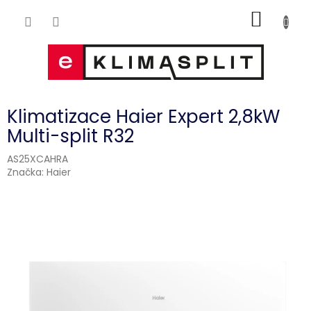
Přejít
NÁKUP
na
obsah
KOŠÍK
Klimatizace Haier Expert 2,8kW
Multi-split R32
AS25XCAHRA
Značka:
Haier