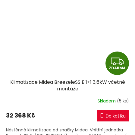
Z
ZDARMA
D
Klimatizace Midea BreezeleSS E 1+1 3,6kW včetně
A
montáže
R
Skladem
(5 ks)
M
32 368 Kč
Do košíku
A
Nástěnná klimatizace od značky Midea. Vnitřní jednotka