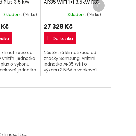
 Plus 3,5 kW
AR35 WIFI 1+1 3,5kW R32
Další
M
M
produkt
tně montáže
včetně montáže
A
A
Skladem
(>5 ks)
Skladem
(>5 ks)
 Kč
27 328 Kč
ošíku
Do košíku
 klimatizace od
Nástěnná klimatizace od
 vnitřní jednotka
značky Samsung. Vnitřní
 plus o výkonu
jednotka AR35 WiFi o
enkovní jednotka.
výkonu 3,5kW a venkovní
jednotka.
t
@
klimasplit.cz