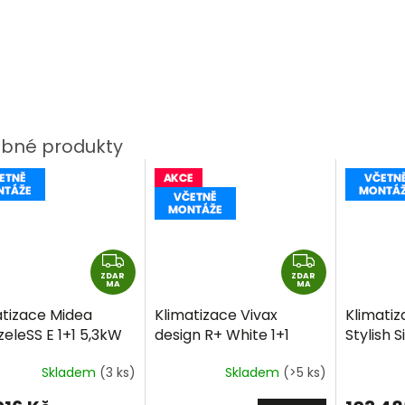
Z
Z
ZDAR
D
ZDAR
D
MA
MA
A
A
atizace Midea
Klimatizace Vivax
Klimatiz
R
R
eleSS E 1+1 5,3kW
design R+ White 1+1
Stylish S
M
M
ně montáže
3,5kW R32 včetně
R32 vče
A
A
Skladem
(3 ks)
Skladem
(>5 ks)
montáže
+dárek
zdarma