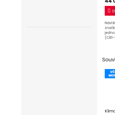
44 
D
Nástě
značk
jedno
(CB1-
5,3kW
(CB1-
Souv
Klim