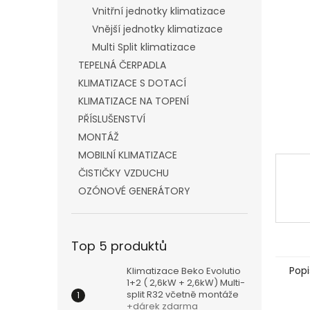
n
Vnitřní jednotky klimatizace
e
Vnější jednotky klimatizace
l
Multi Split klimatizace
TEPELNÁ ČERPADLA
KLIMATIZACE S DOTACÍ
KLIMATIZACE NA TOPENÍ
PŘÍSLUŠENSTVÍ
MONTÁŽ
MOBILNÍ KLIMATIZACE
ČISTIČKY VZDUCHU
OZÓNOVÉ GENERÁTORY
Top 5 produktů
Popi
Klimatizace Beko Evolutio
1+2 ( 2,6kW + 2,6kW) Multi-
split R32 včetně montáže
+dárek zdarma