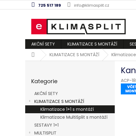
Přejít
725 517 189
info@klimasplit.cz
na
obsah
AKČNÍ SETY
KLIMATIZACE S MONTÁŽÍ
SE
Domů
KLIMATIZACE S MONTÁŽÍ
Klimatizace
P
Kan
o
Přeskočit
s
Kategorie
ACP-18
kategorie
t
r
AKČNÍ SETY
a
KLIMATIZACE S MONTÁŽÍ
n
Klimatizace 1+1 s montáží
n
í
Klimatizace MultiSplit s montáží
p
SESTAVY 1+1
a
MULTISPLIT