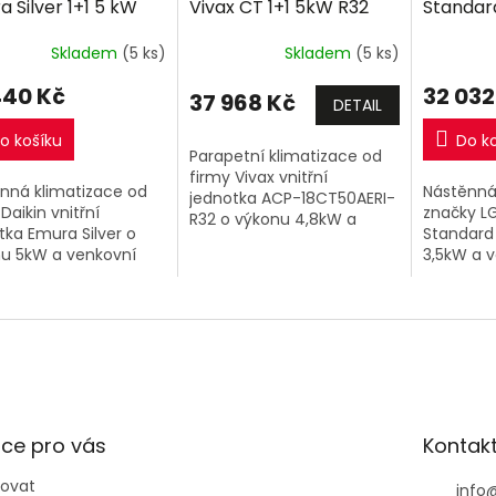
 Silver 1+1 5 kW
Vivax CT 1+1 5kW R32
Standard
M
M
včetně montáže
včetně montáže
R32 vče
A
A
Skladem
(5 ks)
Skladem
(5 ks)
440 Kč
32 032
37 968 Kč
DETAIL
o košíku
Do k
Parapetní klimatizace od
firmy Vivax vnitřní
nná klimatizace od
Nástěnná
jednotka ACP-18CT50AERI-
Daikin vnitřní
značky LG
R32 o výkonu 4,8kW a
tka Emura Silver o
Standard
venkovní jednotka.
u 5kW a venkovní
3,5kW a v
tka.
ce pro vás
Kontak
povat
info