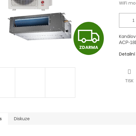
WiFi mo
Z
Kanálov
ACP-18
ZDARMA
D
Detailn
A
TISK
R
M
s
Diskuze