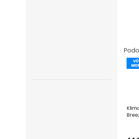
Klim
Breez
včet