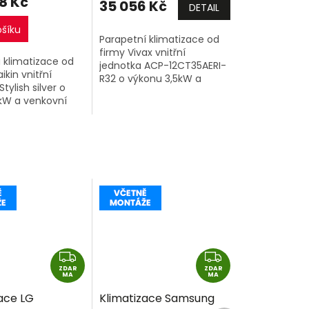
8 Kč
35 056 Kč
DETAIL
ošíku
Parapetní klimatizace od
firmy Vivax vnitřní
 klimatizace od
jednotka ACP-12CT35AERI-
ikin vnitřní
R32 o výkonu 3,5kW a
tylish silver o
venkovní jednotka.
kW a venkovní
Z
Z
ZDAR
D
ZDAR
D
MA
MA
A
A
ace LG
Klimatizace Samsung
R
R