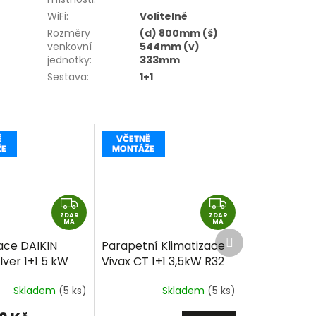
WiFi
:
Volitelně
Rozměry
(d) 800mm (š)
venkovní
544mm (v)
jednotky
:
333mm
Sestava
:
1+1
Z
Z
ZDAR
D
ZDAR
D
MA
MA
Další
A
A
ace DAIKIN
Parapetní Klimatizace
produkt
R
R
ilver 1+1 5 kW
Vivax CT 1+1 3,5kW R32
M
M
tně montáže
včetně montáže
A
A
Skladem
(5 ks)
Skladem
(5 ks)