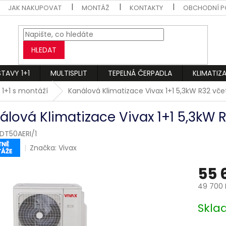
JAK NAKUPOVAT
MONTÁŽ
KONTAKTY
OBCHODNÍ P
HLEDAT
STAVY 1+1
MULTISPLIT
TEPELNÁ ČERPADLA
KLIMATIZ
 1+1 s montáží
Kanálová Klimatizace Vivax 1+1 5,3kW R32 v
álová Klimatizace Vivax 1+1 5,3kW
DT50AERI/1
Značka:
Vivax
55 
49 700 
Měrná
Skl
cena: