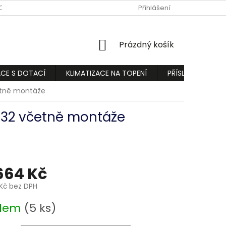
ODMÍNKY
PODMÍNKY OCHRANY OSOBNÍCH ÚDAJŮ
Přihlášení
REKLAMA
NÁKUPNÍ
Prázdný košík
KOŠÍK
ACE S DOTACÍ
KLIMATIZACE NA TOPENÍ
PŘÍSLUŠENSTVÍ
četně montáže
 R32 včetně montáže
664 Kč
Kč
bez DPH
adem
(5 ks)