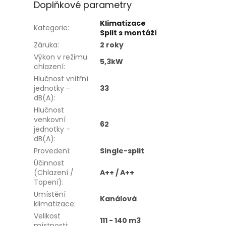
Doplňkové parametry
Klimatizace
Kategorie
:
Split s montáží
Záruka
:
2 roky
Výkon v režimu
5,3kW
chlazení
:
Hlučnost vnitřní
jednotky -
33
dB(A)
:
Hlučnost
venkovní
62
jednotky -
dB(A)
:
Provedení
:
Single-split
Účinnost
(Chlazení /
A++ / A++
Topení)
:
Umístění
Kanálová
klimatizace
:
Velikost
111 - 140 m3
místnosti
: