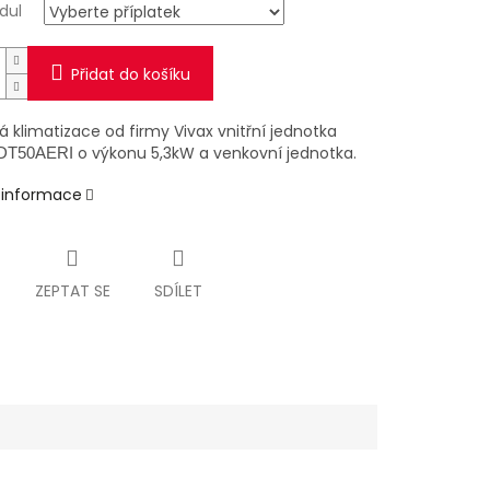
dul
Přidat do košíku
á klimatizace od firmy Vivax vnitřní jednotka
o výkonu 5,3kW a venkovní jednotka.
DT50AERI
í informace
ZEPTAT SE
SDÍLET