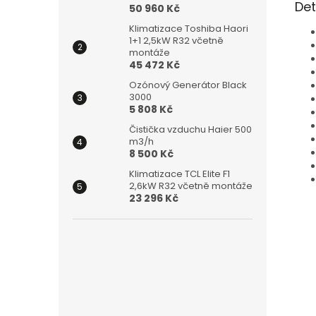
Det
50 960 Kč
Klimatizace Toshiba Haori
1+1 2,5kW R32 včetně
montáže
45 472 Kč
Ozónový Generátor Black
3000
5 808 Kč
Čistička vzduchu Haier 500
m3/h
8 500 Kč
Klimatizace TCL Elite F1
2,6kW R32 včetně montáže
23 296 Kč