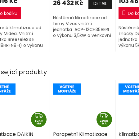
016 Kč
103 48
26 432 Kč
DETAIL
o košíku
Do k
Nástěnná klimatizace od
firmy Vivax vnitřní
nná klimatizace od
Nástěnná
jednotka ACP-12CH35AERI
y Midea. Vnitřní
značky Da
o výkonu 3,5kW a venkovní
tka BreezeleSS E
jednotka S
jednotka. PŘI ZAKOUPENÍ 2
18HRFN8-I) o výkonu
výkonu 5
A VÍCE VIVAX SINGLESPLIT
 a venkovní jednotka
jednotka.
SESTAV 1+1 NA JEDNU...
18HFNX-O).
isející produkty
Z
Z
ZDAR
D
ZDAR
D
MA
MA
A
A
atizace DAIKIN
Parapetní Klimatizace
Klimatiz
R
R