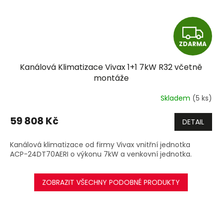
Z
ZDARMA
D
Kanálová Klimatizace Vivax 1+1 7kW R32 včetně
A
montáže
R
Skladem
(5 ks)
M
59 808 Kč
DETAIL
A
Kanálová klimatizace od firmy Vivax vnitřní jednotka
ACP-24DT70AERI o výkonu 7kW a venkovní jednotka.
ZOBRAZIT VŠECHNY PODOBNÉ PRODUKTY