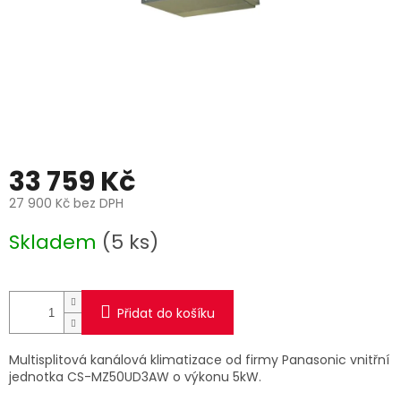
33 759 Kč
27 900 Kč bez DPH
Měrná
Skladem
(5 ks)
cena:
Přidat do košíku
Multisplitová kanálová klimatizace od firmy Panasonic vnitřní
jednotka CS-MZ50UD3AW o výkonu 5kW.