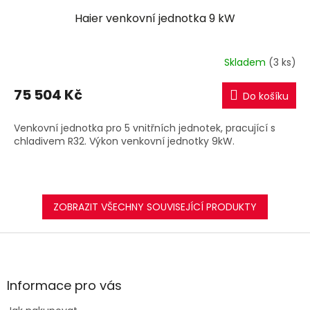
Haier venkovní jednotka 9 kW
Skladem
(3 ks)
75 504 Kč
Do košíku
Venkovní jednotka pro 5 vnitřních jednotek, pracující s
chladivem R32. Výkon venkovní jednotky 9kW.
ZOBRAZIT VŠECHNY SOUVISEJÍCÍ PRODUKTY
Z
á
p
a
Informace pro vás
t