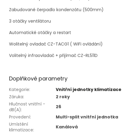
Zabudované čerpadlo kondenzátu (500mm)
3 otáčky ventilátoru
Automatické otáčky a restart
Wolitelný ovladač CZ-TACG1 ( WiFi ovládání)
Volitelný infraovladač + přijímač CZ-RL511D
Doplňkové parametry
Kategorie
:
Vnitřní jednotky klimatizace
Záruka
:
2 roky
Hlučnost vnitřní -
26
dB(A)
:
Provedení
:
Multi-split vnitřní jednotka
Umístění
Kanálová
klimatizace
: