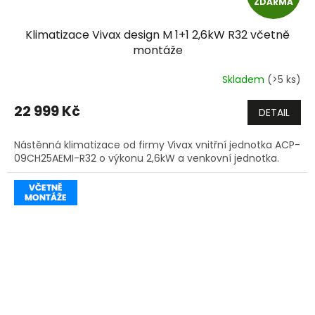
ZDARMA
D
Klimatizace Vivax design M 1+1 2,6kW R32 včetně
A
montáže
R
Skladem
(>5 ks)
M
22 999 Kč
DETAIL
A
Nástěnná klimatizace od firmy Vivax vnitřní jednotka ACP-
09CH25AEMI-R32 o výkonu 2,6kW a venkovní jednotka.