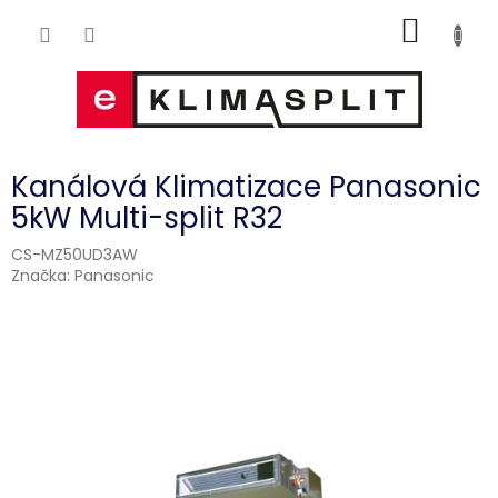
Přejít
NÁKUP
na
obsah
KOŠÍK
Kanálová Klimatizace Panasonic
5kW Multi-split R32
CS-MZ50UD3AW
Značka:
Panasonic