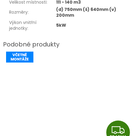
Velikost místnosti
:
111 - 140 m3
(d) 750mm (š) 640mm (v)
Rozměry
:
200mm
Výkon vnitřní
5kW
jednotky
:
Z