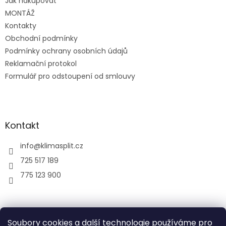
Jak nakupovat
í
MONTÁŽ
Kontakty
Obchodní podmínky
Podmínky ochrany osobních údajů
Reklamační protokol
Formulář pro odstoupení od smlouvy
Kontakt
info
@
klimasplit.cz
725 517 189
775 123 900
air-cool
Soubory cookies a další technologie používáme pro