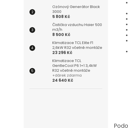
Ozónový Generátor Black
3000
5 808 Kč
Čistička vzduchu Haier 500
m3/h
8 500 Kč
Klimatizace TCL Elite F1
2,6kW R32 včetně montáže
23 296 Kč
Klimatizace TCL
GentleCool P6 1+1 3,4kW
R32 včetně montáže
+dárek zdarma
24 640 Kč