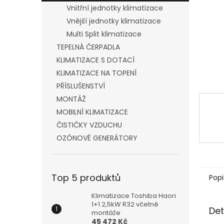
n
Vnitřní jednotky klimatizace
e
Vnější jednotky klimatizace
l
Multi Split klimatizace
TEPELNÁ ČERPADLA
KLIMATIZACE S DOTACÍ
KLIMATIZACE NA TOPENÍ
PŘÍSLUŠENSTVÍ
MONTÁŽ
MOBILNÍ KLIMATIZACE
ČISTIČKY VZDUCHU
OZÓNOVÉ GENERÁTORY
Top 5 produktů
Popi
Klimatizace Toshiba Haori
1+1 2,5kW R32 včetně
Det
montáže
45 472 Kč