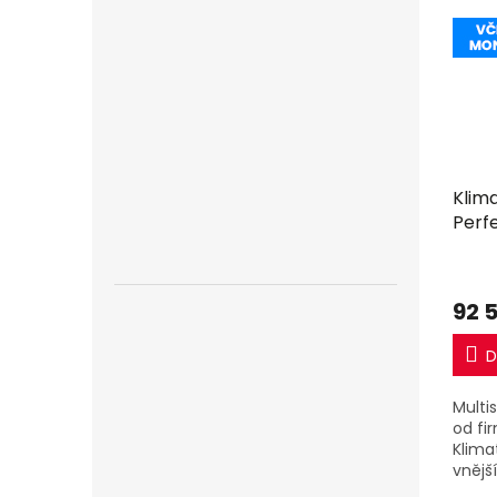
Klima
Perf
2,5kW
včet
92 
D
Multi
od fi
Klima
vnějš
(2MX