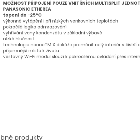
MOŽNOST PŘIPOJENÍ POUZE VNITŘNÍCH MULTISPLIT JEDNO
PANASONIC ETHEREA
topení do -25°C
výkonné vytápění i při nízkých venkovních teplotách
pokročilá logika odmrazování
vyhřívání vany kondenzátu v základní výbavě
nízká hlučnost
technologie nanoeTM X dokáže proměnit celý interiér v čistší 
příjemnější místo k životu
vestavný Wi-Fi modul slouží k pokročilému ovládání přes inter