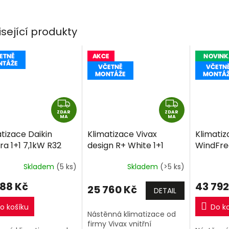
klimatizační jednotky
 2 vnitřní
jednotky
Kazetové UB4 o výkonu...
tizační jednotky
+...
ra o výkonu 2kW +
isející produkty
.
Z
Z
ZDAR
D
ZDAR
D
MA
MA
A
A
tizace Daikin
Klimatizace Vivax
Klimati
R
R
ra 1+1 7,1kW R32
design R+ White 1+1
WindFre
M
M
ně montáže
2,6kW R32 včetně
3,5kW v
A
A
Skladem
(5 ks)
Skladem
(>5 ks)
montáže
+dárek
zdarma
488 Kč
43 792
25 760 Kč
DETAIL
o košíku
Do k
Nástěnná klimatizace od
firmy Vivax vnitřní