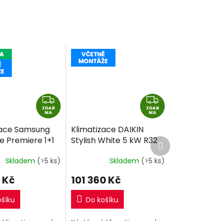
5 vnitřní klimatizační
 o výkonu 2,6kW
jednotky TZ o výkonu 2kW
+ 2kW + 2kW +...
Z
Z
ZDAR
D
ZDAR
D
MA
MA
A
A
zace Samsung
Klimatizace DAIKIN
R
R
e Premiere 1+1
Stylish White 5 kW R32
Další
M
M
produkt
četně montáže
včetně montáže
A
A
Skladem
(>5 ks)
Skladem
(>5 ks)
 Kč
101 360 Kč
ošíku
Do košíku