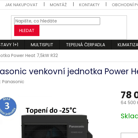
JAK NAKUPOVAT
MONTÁŽ
KONTAKTY
OBCHODNÍ P
HLEDAT
STAVY 1+1
MULTISPLIT
TEPELNÁ ČERPADLA
KLIMATIZ
notka Power Heat 7,5kW R32
asonic venkovní jednotka Power H
:
Panasonic
78 
64 500 
Měrná
Skl
cena: