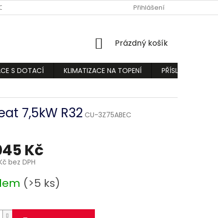
ODMÍNKY
PODMÍNKY OCHRANY OSOBNÍCH ÚDAJŮ
Přihlášení
REKLAMA
NÁKUPNÍ
Prázdný košík
KOŠÍK
ACE S DOTACÍ
KLIMATIZACE NA TOPENÍ
PŘÍSLUŠENSTVÍ
eat 7,5kW R32
CU-3Z75ABEC
045 Kč
Kč bez DPH
adem
(>5 ks)