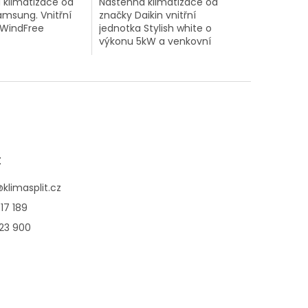
 klimatizace od
Nástěnná klimatizace od
amsung. Vnitřní
značky Daikin vnitřní
 WindFree
jednotka Stylish white o
výkonu 5kW a venkovní
C1AWNEU) o
jednotka.
,5kW a venkovní
C1AWXEU).
t
@
klimasplit.cz
17 189
123 900