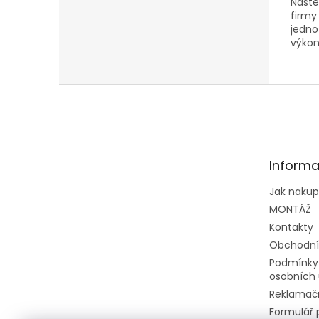
Nástě
firmy 
jedno
výkon
jedno
Z
á
p
a
t
Informa
í
Jak naku
MONTÁŽ
Kontakty
Obchodní
Podmínky
osobních 
Reklamačn
Formulář 