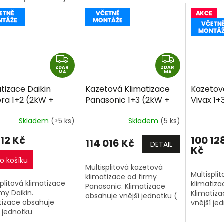
Z
Z
ZDAR
D
ZDAR
D
MA
MA
A
A
tizace Daikin
Kazetová Klimatizace
Kazetov
R
R
era 1+2 (2kW +
Panasonic 1+3 (2kW +
Vivax 1+
M
M
) Multi-split R32
2kW + 2kW) Multi-split
2,6kW+ 2
A
A
Skladem
(>5 ks)
Skladem
(5 ks)
ně montáže
R32 včetně montáže
split R3
montáž
512 Kč
100 12
114 016 Kč
zdarma
DETAIL
Kč
o košíku
Multisplitová kazetová
Multispli
klimatizace od firmy
splitová klimatizace
klimatiza
Panasonic. Klimatizace
rmy Daikin.
Klimatiz
obsahuje vnější jednotku (
tizace obsahuje
vnější je
CU-3Z52TBE ) o výkonu
í jednotku
27COFM79
5,2kW a 3 vnitřní
M40A9) o výkonu
7,9kW a 3