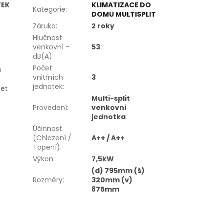
TEK
KLIMATIZACE DO
Kategorie
:
DOMU MULTISPLIT
Záruka
:
2 roky
Hlučnost
venkovní -
53
dB(A)
:
Počet
a
vnitřních
3
jednotek
:
net
Multi-split
Provedení
:
venkovní
jednotka
Účinnost
(Chlazení /
A++ / A++
Topení)
:
Výkon
:
7,5kW
(d) 795mm (š)
Rozměry
:
320mm (v)
875mm