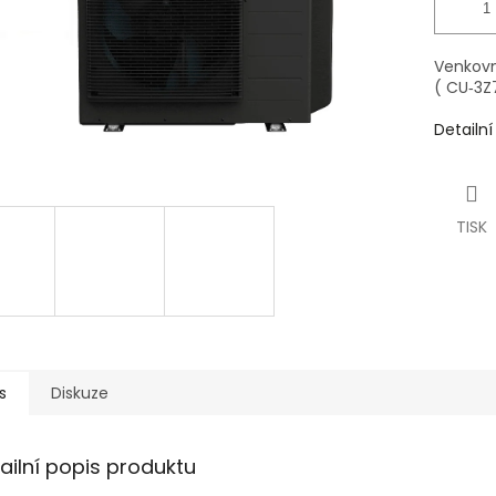
Venkovn
( CU‑3Z
Detailn
TISK
s
Diskuze
ailní popis produktu