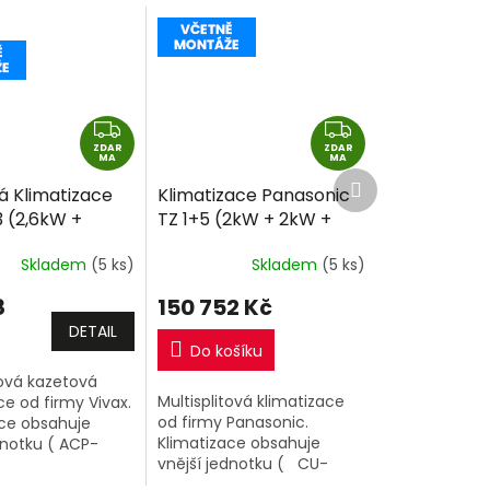
Z
Z
ZDAR
D
ZDAR
D
MA
MA
Další
A
A
á Klimatizace
Klimatizace Panasonic
produkt
R
R
3 (2,6kW +
TZ 1+5 (2kW + 2kW +
M
M
,6kW) Multi-
2kW + 2kW + 2kW)
A
A
Skladem
(5 ks)
Skladem
(5 ks)
2 včetně
Multi-split R32 včetně
e
+dárek
montáže
8
150 752 Kč
DETAIL
Do košíku
tová kazetová
Multisplitová klimatizace
ce od firmy Vivax.
od firmy Panasonic.
ace obsahuje
Klimatizace obsahuje
dnotku ( ACP-
vnější jednotku ( CU-
AERIs ) o výkonu
5Z90TBE ) o výkonu 9kW a
 vnitřní kazetové