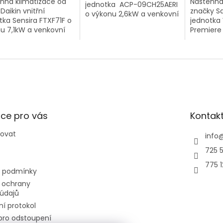
nná klimatizace od
Nástěnná
jednotka ACP-09CH25AERI
Daikin vnitřní
značky S
o výkonu 2,6kW a venkovní
tka Sensira FTXF71F o
jednotka
jednotka. PŘI ZAKOUPENÍ 2
u 7,1kW a venkovní
Premiere
A VÍCE VIVAX SINGLESPLIT
tka RXF71D9.
(AR70H12
SESTAV 1+1 NA JEDNU...
výkonu 3
jednotka
(AR70H12
ce pro vás
Kontak
povat
info
725 5
775 
 podmínky
 ochrany
údajů
í protokol
pro odstoupení