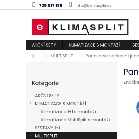
Přejít
725 517 189
info@klimasplit.cz
na
obsah
AKČNÍ SETY
KLIMATIZACE S MONTÁŽÍ
SE
Domů
MULTISPLIT
Panasonic venkovní jed
P
Pan
o
Přeskočit
s
Kategorie
Značka
kategorie
t
r
AKČNÍ SETY
a
KLIMATIZACE S MONTÁŽÍ
n
Klimatizace 1+1 s montáží
n
í
Klimatizace MultiSplit s montáží
p
SESTAVY 1+1
a
MULTISPLIT