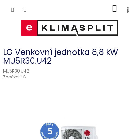
Přejít
NÁKUP
na
obsah
KOŠÍK
LG Venkovní jednotka 8,8 kW
MU5R30.U42
MU5R30.U42
Značka:
LG