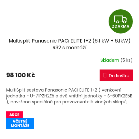
Z
ZDARMA
D
Multisplit Panasonic PACi ELITE 1+2 (6,1 kW + 6,1kW)
A
R32 s montáží
R
Skladem
(5 ks)
M
98 100 Kč
Do košíku
A
MultiSplit sestava Panasonic PACi ELITE 1+2 ( venkovní
jednotka - U-71PZH2E5 a dvě vnitřní jednotky - S-60PK2E5B
), navrženo speciálně pro provozovatelé vinných sklepů,...