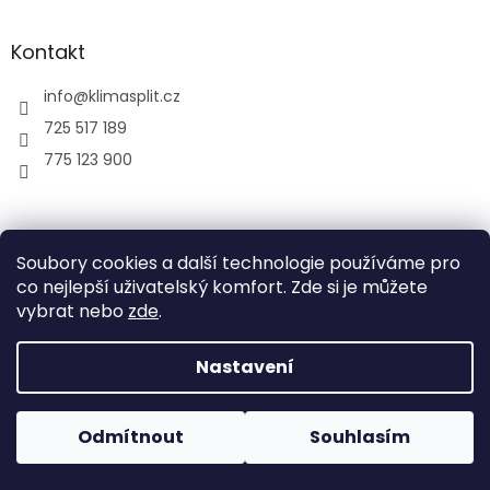
Kontakt
info
@
klimasplit.cz
725 517 189
775 123 900
air-cool
Soubory cookies a další technologie používáme pro
co nejlepší uživatelský komfort. Zde si je můžete
vybrat nebo
zde
.
Vytvořil Shoptet
Nastavení
Copyright 2026
Klimatizace do bytu a firem
. Všechna
Odmítnout
Souhlasím
práva vyhrazena.