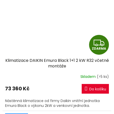
Z
ZDARMA
D
Klimatizace DAIKIN Emura Black 1+1 2 kW R32 včetně
A
montáže
R
Skladem
(>5 ks)
M
73 360 Kč
Do košíku
A
Nástěnná klimatizace od firmy Daikin vnitřní jednotka
Emura Black o výkonu 2kW a venkovní jednotka.