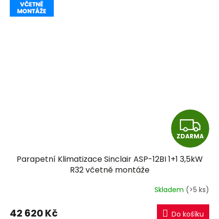
Z
ZDARMA
D
Parapetní Klimatizace Sinclair ASP-12BI 1+1 3,5kW
A
R32 včetně montáže
R
Skladem
(>5 ks)
M
42 620 Kč
Do košíku