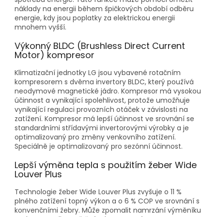
náklady na energii během špičkových období odběru
energie, kdy jsou poplatky za elektrickou energii
mnohem vyšší.
Výkonný BLDC (Brushless Direct Current
Motor) kompresor
Klimatizační jednotky LG jsou vybavené rotačním
kompresorem s dvěma invertory BLDC, který používá
neodymové magnetické jádro. Kompresor má vysokou
účinnost a vynikající spolehlivost, protože umožňuje
vynikající regulaci provozních otáček v závislosti na
zatížení. Kompresor má lepší účinnost ve srovnání se
standardními střídavými invertorovými výrobky a je
optimalizovaný pro změny venkovního zatížení.
Speciálně je optimalizovaný pro sezónní účinnost.
Lepší výměna tepla s použitím žeber Wide
Louver Plus
Technologie žeber Wide Louver Plus zvyšuje o 11 %
plného zatížení topný výkon a o 6 % COP ve srovnání s
konvenčními žebry. Může zpomalit namrzání výměníku