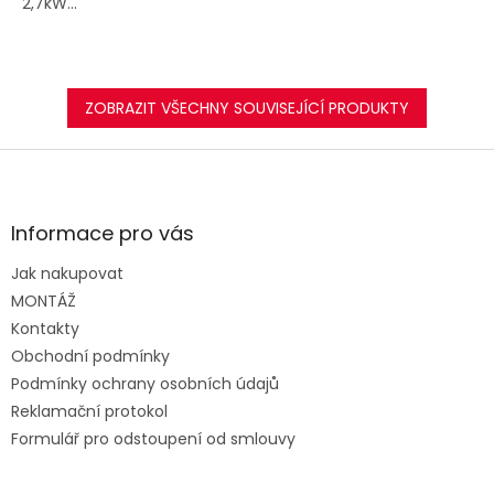
2,7kW...
ZOBRAZIT VŠECHNY SOUVISEJÍCÍ PRODUKTY
Z
á
p
a
Informace pro vás
t
Jak nakupovat
í
MONTÁŽ
Kontakty
Obchodní podmínky
Podmínky ochrany osobních údajů
Reklamační protokol
Formulář pro odstoupení od smlouvy