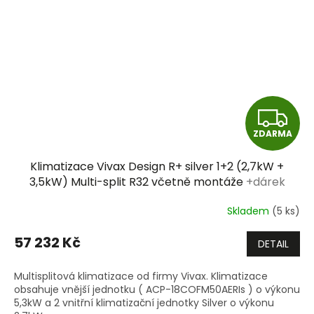
Z
ZDARMA
D
Klimatizace Vivax Design R+ silver 1+2 (2,7kW +
A
3,5kW) Multi-split R32 včetně montáže
+dárek
zdarma
R
Skladem
(5 ks)
M
57 232 Kč
DETAIL
A
Multisplitová klimatizace od firmy Vivax. Klimatizace
obsahuje vnější jednotku ( ACP-18COFM50AERIs ) o výkonu
5,3kW a 2 vnitřní klimatizační jednotky Silver o výkonu