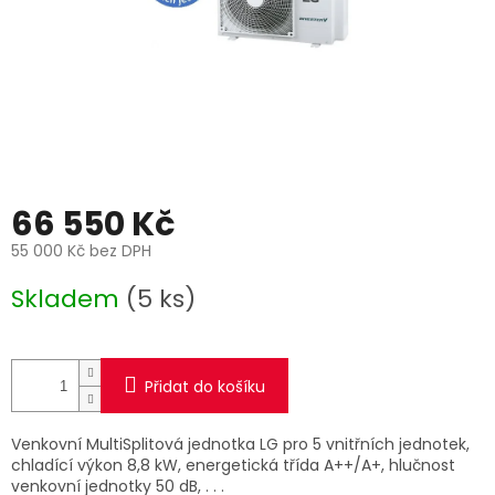
66 550 Kč
55 000 Kč bez DPH
Měrná
Skladem
(5 ks)
cena:
Přidat do košíku
Venkovní MultiSplitová jednotka LG pro 5 vnitřních jednotek,
chladící výkon 8,8 kW, energetická třída A++/A+, hlučnost
venkovní jednotky 50 dB, . . .