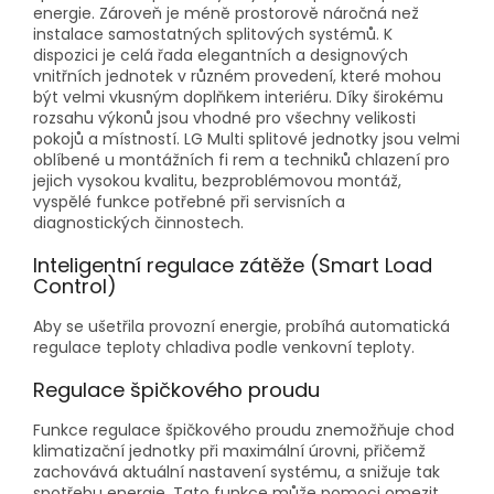
energie. Zároveň je méně prostorově náročná než
instalace samostatných splitových systémů. K
dispozici je celá řada elegantních a designových
vnitřních jednotek v různém provedení, které mohou
být velmi vkusným doplňkem interiéru. Díky širokému
rozsahu výkonů jsou vhodné pro všechny velikosti
pokojů a místností. LG Multi splitové jednotky jsou velmi
oblíbené u montážních fi rem a techniků chlazení pro
jejich vysokou kvalitu, bezproblémovou montáž,
vyspělé funkce potřebné při servisních a
diagnostických činnostech.
Inteligentní regulace zátěže (Smart Load
Control)
Aby se ušetřila provozní energie, probíhá automatická
regulace teploty chladiva podle venkovní teploty.
Regulace špičkového proudu
Funkce regulace špičkového proudu znemožňuje chod
klimatizační jednotky při maximální úrovni, přičemž
zachovává aktuální nastavení systému, a snižuje tak
spotřebu energie. Tato funkce může pomoci omezit