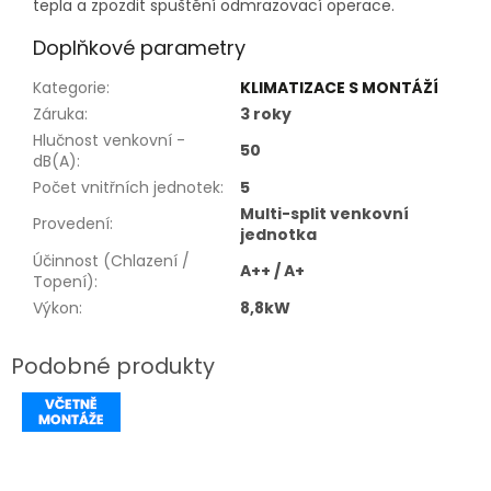
tepla a zpozdit spuštění odmrazovací operace.
Doplňkové parametry
Kategorie
:
KLIMATIZACE S MONTÁŽÍ
Záruka
:
3 roky
Hlučnost venkovní -
50
dB(A)
:
Počet vnitřních jednotek
:
5
Multi-split venkovní
Provedení
:
jednotka
Účinnost (Chlazení /
A++ / A+
Topení)
:
Výkon
:
8,8kW