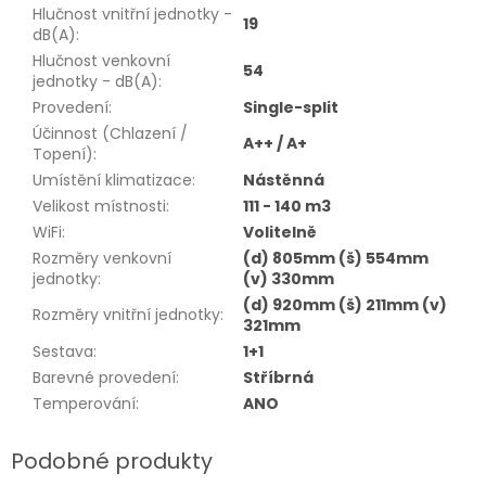
Hlučnost vnitřní jednotky -
19
dB(A)
:
Hlučnost venkovní
54
jednotky - dB(A)
:
Provedení
:
Single-split
Účinnost (Chlazení /
A++ / A+
Topení)
:
Umístění klimatizace
:
Nástěnná
Velikost místnosti
:
111 - 140 m3
WiFi
:
Volitelně
Rozměry venkovní
(d) 805mm (š) 554mm
jednotky
:
(v) 330mm
(d) 920mm (š) 211mm (v)
Rozměry vnitřní jednotky
:
321mm
Sestava
:
1+1
Barevné provedení
:
Stříbrná
Temperování
:
ANO