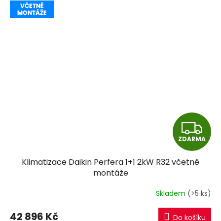
Z
ZDARMA
D
Klimatizace Daikin Perfera 1+1 2kW R32 včetně
A
montáže
R
Skladem
(>5 ks)
M
42 896 Kč
Do košíku