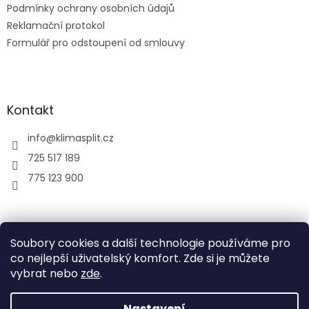
Podmínky ochrany osobních údajů
Reklamační protokol
Formulář pro odstoupení od smlouvy
Kontakt
info
@
klimasplit.cz
725 517 189
775 123 900
air-cool
Soubory cookies a další technologie používáme pro
co nejlepší uživatelský komfort. Zde si je můžete
vybrat nebo
zde
.
Vytvořil Shoptet
Nastavení