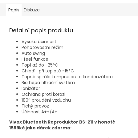
Popis
Diskuze
Detailní popis produktu
Vysoká účinnost
Pohotovostní režim
Auto swing
I feel funkce
Topí až do -25°C
Chladí i při teplotě -15°C
Topná spirála kompresoru a kondenzátoru
Bio hepa filtrační systém
Ionizátor
Ochrana proti korozi
180° proudění vzduchu
Tichý provoz
Účinnost A++/A+
Vivax Bluetooth Reproduktor BS-211 v honotě
1599kč jako dárek zdarma: