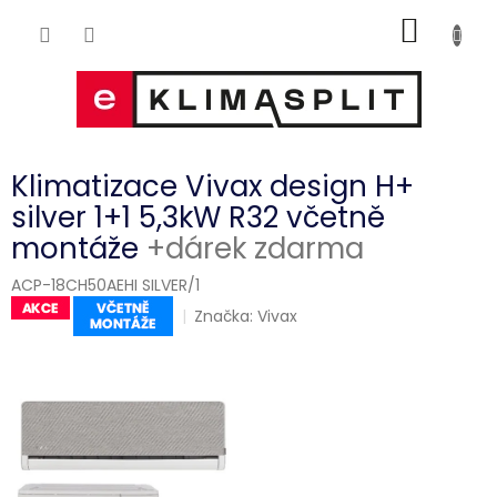
Přejít
NÁKUP
na
obsah
KOŠÍK
Klimatizace Vivax design H+
silver 1+1 5,3kW R32 včetně
montáže
+dárek zdarma
ACP-18CH50AEHI SILVER/1
Značka:
Vivax