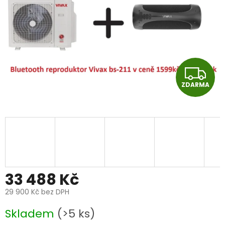
Z
ZDARMA
D
A
R
M
A
33 488 Kč
29 900 Kč
bez DPH
Měrná
Skladem
(>5 ks)
cena: