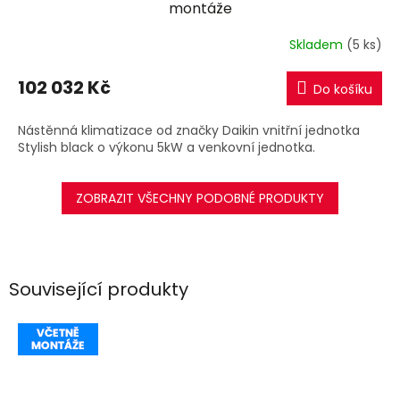
A
montáže
R
Skladem
(5 ks)
M
102 032 Kč
Do košíku
A
Nástěnná klimatizace od značky Daikin vnitřní jednotka
Stylish black o výkonu 5kW a venkovní jednotka.
ZOBRAZIT VŠECHNY PODOBNÉ PRODUKTY
Související produkty