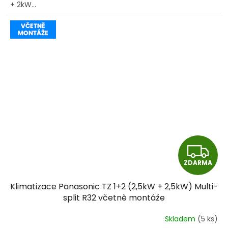
+ 2kW...
Z
ZDARMA
D
Klimatizace Panasonic TZ 1+2 (2,5kW + 2,5kW) Multi-
A
split R32 včetně montáže
R
Skladem
(5 ks)