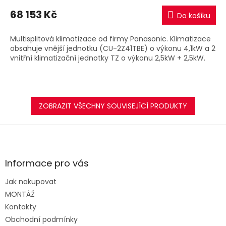
M
68 153 Kč
Do košíku
A
Multisplitová klimatizace od firmy Panasonic. Klimatizace
obsahuje vnější jednotku (CU-2Z41TBE) o výkonu 4,1kW a 2
vnitřní klimatizační jednotky TZ o výkonu 2,5kW + 2,5kW.
ZOBRAZIT VŠECHNY SOUVISEJÍCÍ PRODUKTY
Z
á
p
a
Informace pro vás
t
Jak nakupovat
í
MONTÁŽ
Kontakty
Obchodní podmínky