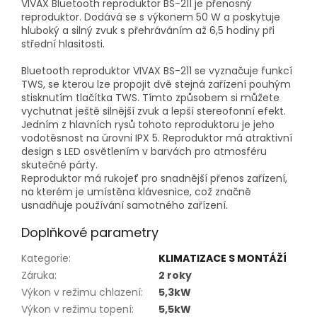
VIVAX Bluetooth reproduktor BS-211 je přenosný
reproduktor. Dodává se s výkonem 50 W a poskytuje
hluboký a silný zvuk s přehráváním až 6,5 hodiny při
střední hlasitosti.
Bluetooth reproduktor VIVAX BS-211 se vyznačuje funkcí
TWS, se kterou lze propojit dvě stejná zařízení pouhým
stisknutím tlačítka TWS. Tímto způsobem si můžete
vychutnat ještě silnější zvuk a lepší stereofonní efekt.
Jedním z hlavních rysů tohoto reproduktoru je jeho
vodotěsnost na úrovni IPX 5. Reproduktor má atraktivní
design s LED osvětlením v barvách pro atmosféru
skutečné párty.
Reproduktor má rukojeť pro snadnější přenos zařízení,
na kterém je umístěna klávesnice, což značně
usnadňuje používání samotného zařízení.
Doplňkové parametry
Kategorie
:
KLIMATIZACE S MONTÁŽÍ
Záruka
:
2 roky
Výkon v režimu chlazení
:
5,3kW
Výkon v režimu topení
:
5,5kW