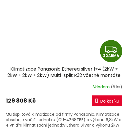
Z
ZDARMA
D
Klimatizace Panasonic Etherea silver 1+4 (2kW +
A
2kW + 2kW + 2kW) Multi-split R32 včetně montáže
R
Skladem
(5 ks)
M
129 808 Kč
Do košíku
A
Multisplitová klimatizace od firmy Panasonic. Klimatizace
obsahuje vnější jednotku (CU-4Z68TBE) o výkonu 6,8kW a
4 vnitřní klimatizační jednotky Ethera Silver o výkonu 2kW