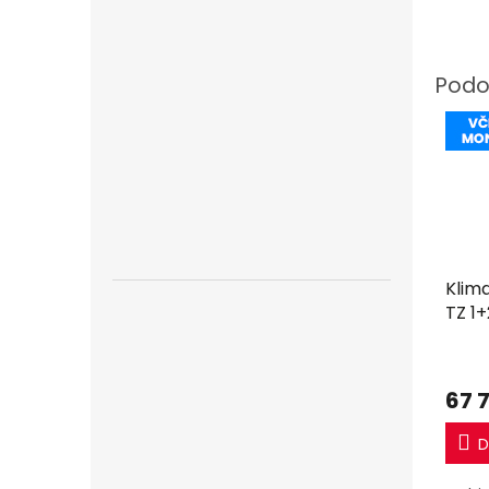
Klim
TZ 1
Multi
mon
67 
D