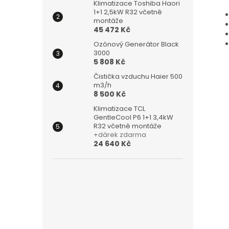
Klimatizace Toshiba Haori
1+1 2,5kW R32 včetně
montáže
45 472 Kč
Ozónový Generátor Black
3000
5 808 Kč
Čistička vzduchu Haier 500
m3/h
8 500 Kč
Klimatizace TCL
GentleCool P6 1+1 3,4kW
R32 včetně montáže
+dárek zdarma
24 640 Kč