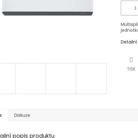
Multispl
jednotk
Detailn
TISK
s
Diskuze
ailní popis produktu