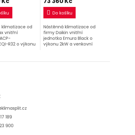
 Kč
73 360 Kč
ošíku
Do košíku
 klimatizace od
Nástěnná klimatizace od
x vnitřní
firmy Daikin vnitřní
 ACP-
jednotka Emura Black o
QI-R32 o výkonu
výkonu 2kW a venkovní
enkovní jednotka.
jednotka.
t
@
klimasplit.cz
17 189
123 900