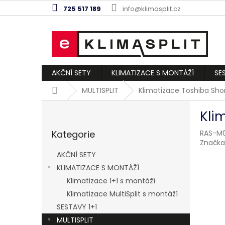
Přejít
725 517 189
info@klimasplit.cz
na
obsah
AKČNÍ SETY
KLIMATIZACE S MONTÁŽÍ
SE
Domů
MULTISPLIT
Klimatizace Toshiba Shor
P
Kli
o
Přeskočit
s
Kategorie
RAS-M
kategorie
t
Značka
r
AKČNÍ SETY
a
KLIMATIZACE S MONTÁŽÍ
n
Klimatizace 1+1 s montáží
n
í
Klimatizace MultiSplit s montáží
p
SESTAVY 1+1
a
MULTISPLIT