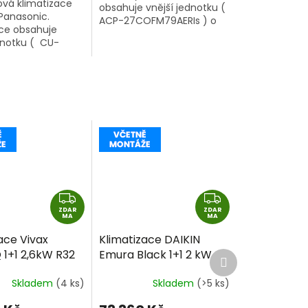
tová klimatizace
obsahuje vnější jednotku (
Panasonic.
ACP-27COFM79AERIs ) o
ace obsahuje
výkonu 7,9kW a 3 vnitřní
dnotku ( CU-
klimatizační jednotky o
) o výkonu 9kW a
výkonu 2,7kW + 2,7kW +...
klimatizační
Ethera White o
W + 2kW...
Z
Z
ZDAR
D
ZDAR
D
MA
MA
A
A
ace Vivax
Klimatizace DAIKIN
R
R
 1+1 2,6kW R32
Emura Black 1+1 2 kW
Další
M
M
produkt
montáže
R32 včetně montáže
A
A
Skladem
(4 ks)
Skladem
(>5 ks)