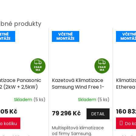
Z
Z
ZDAR
D
ZDAR
D
MA
MA
A
A
atizace Panasonic
Kazetová Klimatizace
Klimati
R
R
+2 (2kW + 2,5kW)
Samsung Wind Free 1-
Etherea
M
M
-split R32 včetně
Way 1+2 (2,6kW +
+ 2kW +
A
A
Skladem
(5 ks)
Skladem
(5 ks)
táže
2,6kW) Multi-split R32
2kW) Mul
včetně montáže
včetně 
705 Kč
160 83
79 296 Kč
DETAIL
o košíku
Do k
Multisplitová klimatizace
od firmy Samsung.