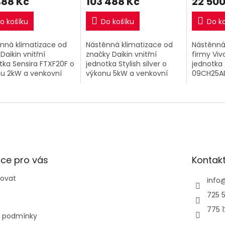
488 Kč
103 488 Kč
22 500
o košíku
Do košíku
Do k
nná klimatizace od
Nástěnná klimatizace od
Nástěnná
Daikin vnitřní
značky Daikin vnitřní
firmy Viva
tka Sensira FTXF20F o
jednotka Stylish silver o
jednotka
u 2kW a venkovní
výkonu 5kW a venkovní
09CH25AE
tka RXF20F.
jednotka.
2,6kW a v
ce pro vás
Kontak
povat
info
725 5
775 
 podmínky