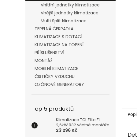
n
Vnitřní jednotky klimatizace
e
Vnější jednotky klimatizace
l
Multi Split klimatizace
TEPELNÁ ČERPADLA
KLIMATIZACE S DOTACÍ
KLIMATIZACE NA TOPENÍ
PŘÍSLUŠENSTVÍ
MONTÁŽ
MOBILNÍ KLIMATIZACE
ČISTIČKY VZDUCHU
OZÓNOVÉ GENERÁTORY
Top 5 produktů
Popi
Klimatizace TCL Elite F1
2,6kW R32 včetně montáže
23 296 Kč
Det