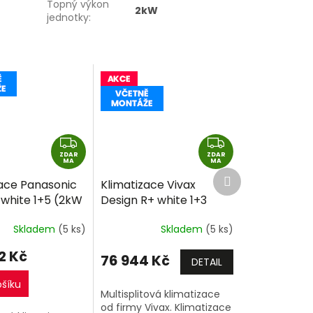
Topný výkon
2kW
jednotky
:
Z
Z
ZDAR
D
ZDAR
D
MA
MA
Další
A
A
zace Panasonic
Klimatizace Vivax
produkt
R
R
 white 1+5 (2kW
Design R+ white 1+3
M
M
 2kW + 2kW +
(2,7kW + 2,7kW +
A
A
Skladem
(5 ks)
Skladem
(5 ks)
ti-split R32
2,7kW) Multi-split R32
montáže
včetně montáže
2 Kč
76 944 Kč
+dárek zdarma
DETAIL
ošíku
Multisplitová klimatizace
od firmy Vivax. Klimatizace