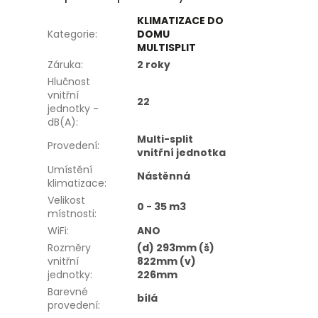
KLIMATIZACE DO
Kategorie
:
DOMU
MULTISPLIT
Záruka
:
2 roky
Hlučnost
vnitřní
22
jednotky -
dB(A)
:
Multi-split
Provedení
:
vnitřní jednotka
Umístění
Nástěnná
klimatizace
:
Velikost
0 - 35 m3
místnosti
:
WiFi
:
ANO
Rozměry
(d) 293mm (š)
vnitřní
822mm (v)
jednotky
:
226mm
Barevné
bílá
provedení
: