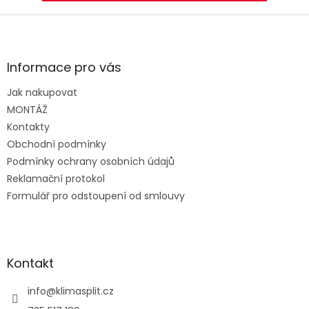
Z
á
p
a
Informace pro vás
t
Jak nakupovat
í
MONTÁŽ
Kontakty
Obchodní podmínky
Podmínky ochrany osobních údajů
Reklamační protokol
Formulář pro odstoupení od smlouvy
Kontakt
info
@
klimasplit.cz