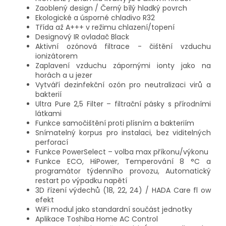
Zaoblený design / Černý bílý hladký povrch
Ekologické a úsporné chladivo R32
Třída až A+++ v režimu chlazení/topení
Designový IR ovladač Black
Aktivní ozónová filtrace - čištění vzduchu
ionizátorem
Zaplavení vzduchu zápornými ionty jako na
horách a u jezer
Vytváří dezinfekční ozón pro neutralizaci virů a
bakterií
Ultra Pure 2,5 Filter – filtrační pásky s přírodními
látkami
Funkce samočištění proti plísním a bakteriím
Snímatelný korpus pro instalaci, bez viditelných
perforací
Funkce PowerSelect – volba max příkonu/výkonu
Funkce ECO, HiPower, Temperování 8 °C a
programátor týdenního provozu, Automatický
restart po výpadku napětí
3D řízení výdechů (18, 22, 24) / HADA Care fl ow
efekt
WiFi modul jako standardní součást jednotky
Aplikace Toshiba Home AC Control