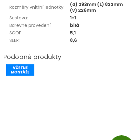
(d) 293mm (š) 822mm
Rozměry vnitřní jednotky
:
(v) 226mm
Sestava
:
1+1
Barevné provedení
:
bílá
SCOP
:
5,1
SEER
:
8,6