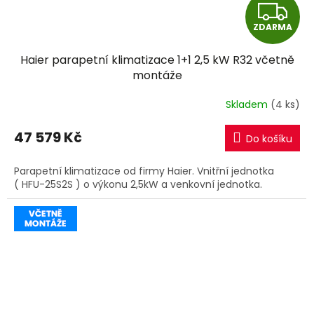
Z
ZDARMA
D
Haier parapetní klimatizace 1+1 2,5 kW R32 včetně
A
montáže
R
Skladem
(4 ks)
M
47 579 Kč
Do košíku
A
Parapetní klimatizace od firmy Haier. Vnitřní jednotka
( HFU-25S2S ) o výkonu 2,5kW a venkovní jednotka.