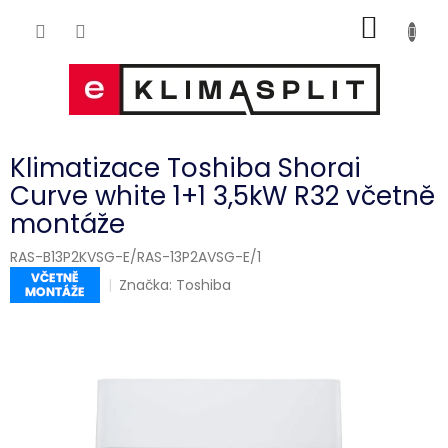
Přejít
NÁKUP
na
obsah
KOŠÍK
Klimatizace Toshiba Shorai
Curve white 1+1 3,5kW R32 včetně
montáže
RAS-B13P2KVSG-E/RAS-13P2AVSG-E/1
Značka:
Toshiba