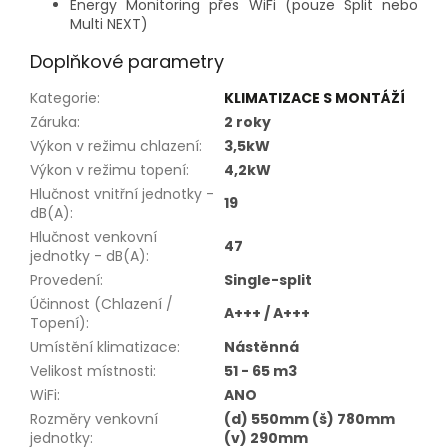
Energy Monitoring přes WiFi (pouze Split nebo
Multi NEXT)
Doplňkové parametry
Kategorie
:
KLIMATIZACE S MONTÁŽÍ
Záruka
:
2 roky
Výkon v režimu chlazení
:
3,5kW
Výkon v režimu topení
:
4,2kW
Hlučnost vnitřní jednotky -
19
dB(A)
:
Hlučnost venkovní
47
jednotky - dB(A)
:
Provedení
:
Single-split
Účinnost (Chlazení /
A+++ / A+++
Topení)
:
Umístění klimatizace
:
Nástěnná
Velikost místnosti
:
51 - 65 m3
WiFi
:
ANO
Rozměry venkovní
(d) 550mm (š) 780mm
jednotky
:
(v) 290mm