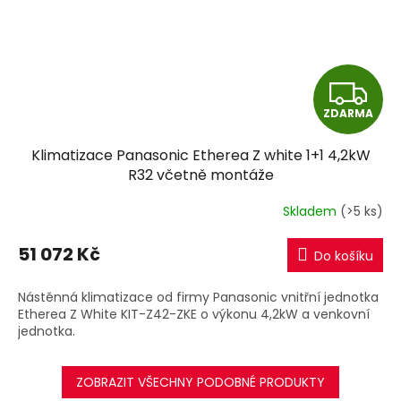
Z
ZDARMA
D
Klimatizace Panasonic Etherea Z white 1+1 4,2kW
A
R32 včetně montáže
R
Skladem
(>5 ks)
M
51 072 Kč
Do košíku
A
Nástěnná klimatizace od firmy Panasonic vnitřní jednotka
Etherea Z White KIT-Z42-ZKE o výkonu 4,2kW a venkovní
jednotka.
ZOBRAZIT VŠECHNY PODOBNÉ PRODUKTY