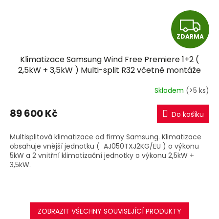
Z
ZDARMA
D
Klimatizace Samsung Wind Free Premiere 1+2 (
A
2,5kW + 3,5kW ) Multi-split R32 včetně montáže
R
Skladem
(>5 ks)
M
89 600 Kč
Do košíku
A
Multisplitová klimatizace od firmy Samsung. Klimatizace
obsahuje vnější jednotku ( AJ050TXJ2KG/EU ) o výkonu
5kW a 2 vnitřní klimatizační jednotky o výkonu 2,5kW +
3,5kW.
ZOBRAZIT VŠECHNY SOUVISEJÍCÍ PRODUKTY