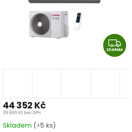
Z
ZDARMA
D
A
R
M
A
44 352 Kč
39 600 Kč bez DPH
Měrná
Skladem
(>5 ks)
cena: