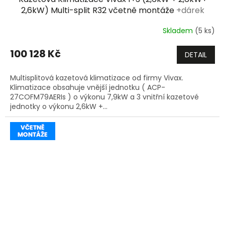
A
2,6kW) Multi-split R32 včetně montáže
+dárek
zdarma
R
Skladem
(5 ks)
M
100 128 Kč
DETAIL
A
Multisplitová kazetová klimatizace od firmy Vivax.
Klimatizace obsahuje vnější jednotku ( ACP-
27COFM79AERIs ) o výkonu 7,9kW a 3 vnitřní kazetové
jednotky o výkonu 2,6kW +...