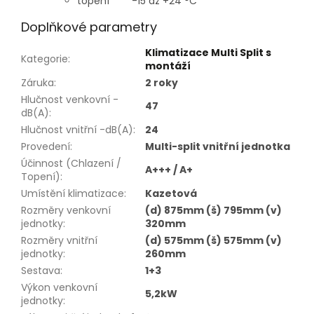
topení -15 až +24 °C
Doplňkové parametry
Klimatizace Multi Split s
Kategorie
:
montáží
Záruka
:
2 roky
Hlučnost venkovní -
47
dB(A)
:
Hlučnost vnitřní -dB(A)
:
24
Provedení
:
Multi-split vnitřní jednotka
Účinnost (Chlazení /
A+++ / A+
Topení)
:
Umístění klimatizace
:
Kazetová
Rozměry venkovní
(d) 875mm (š) 795mm (v)
jednotky
:
320mm
Rozměry vnitřní
(d) 575mm (š) 575mm (v)
jednotky
:
260mm
Sestava
:
1+3
Výkon venkovní
5,2kW
jednotky
: