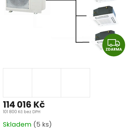
Z
ZDARMA
D
A
R
M
A
114 016 Kč
101 800 Kč
bez DPH
Měrná
Skladem
(5 ks)
cena: