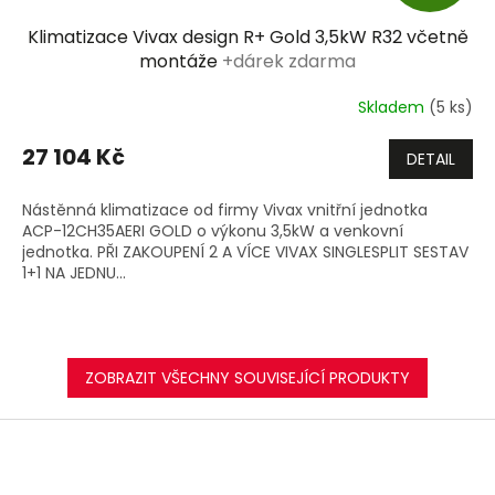
D
Klimatizace Vivax design R+ Gold 3,5kW R32 včetně
A
montáže
+dárek zdarma
R
Skladem
(5 ks)
M
27 104 Kč
DETAIL
A
Nástěnná klimatizace od firmy Vivax vnitřní jednotka
ACP-12CH35AERI GOLD o výkonu 3,5kW a venkovní
jednotka. PŘI ZAKOUPENÍ 2 A VÍCE VIVAX SINGLESPLIT SESTAV
1+1 NA JEDNU...
ZOBRAZIT VŠECHNY SOUVISEJÍCÍ PRODUKTY
Z
á
p