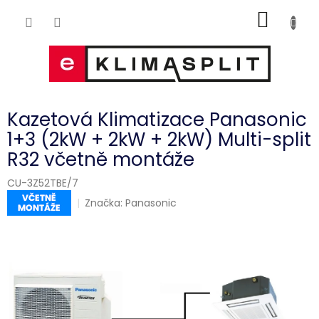
Přejít
NÁKUP
na
obsah
KOŠÍK
Kazetová Klimatizace Panasonic
1+3 (2kW + 2kW + 2kW) Multi-split
R32 včetně montáže
CU-3Z52TBE/7
Značka:
Panasonic