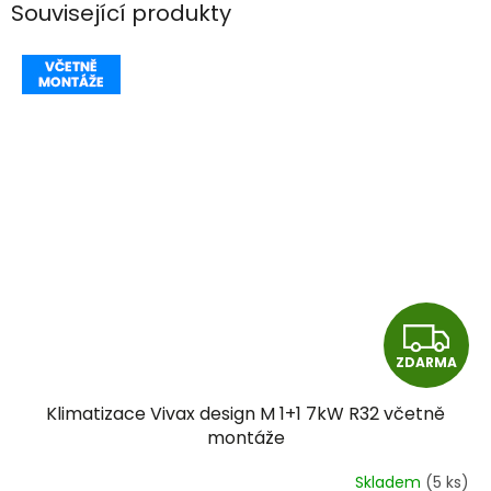
Související produkty
Z
ZDARMA
D
Klimatizace Vivax design M 1+1 7kW R32 včetně
A
montáže
R
Skladem
(5 ks)