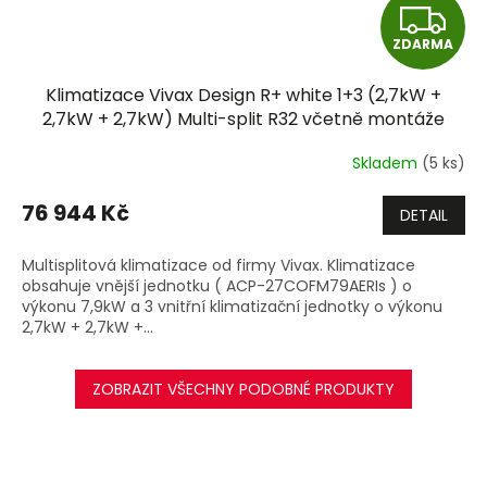
Z
ZDARMA
D
Klimatizace Vivax Design R+ white 1+3 (2,7kW +
A
2,7kW + 2,7kW) Multi-split R32 včetně montáže
+dárek zdarma
R
Skladem
(5 ks)
M
76 944 Kč
DETAIL
A
Multisplitová klimatizace od firmy Vivax. Klimatizace
obsahuje vnější jednotku ( ACP-27COFM79AERIs ) o
výkonu 7,9kW a 3 vnitřní klimatizační jednotky o výkonu
2,7kW + 2,7kW +...
ZOBRAZIT VŠECHNY PODOBNÉ PRODUKTY