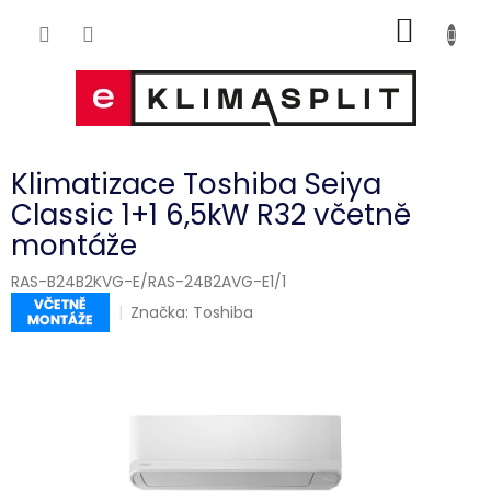
Přejít
NÁKUP
na
obsah
KOŠÍK
Klimatizace Toshiba Seiya
Classic 1+1 6,5kW R32 včetně
montáže
RAS-B24B2KVG-E/RAS-24B2AVG-E1/1
Značka:
Toshiba