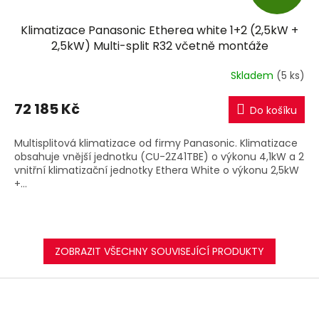
D
Klimatizace Panasonic Etherea white 1+2 (2,5kW +
A
2,5kW) Multi-split R32 včetně montáže
R
Skladem
(5 ks)
M
72 185 Kč
Do košíku
A
Multisplitová klimatizace od firmy Panasonic. Klimatizace
obsahuje vnější jednotku (CU-2Z41TBE) o výkonu 4,1kW a 2
vnitřní klimatizační jednotky Ethera White o výkonu 2,5kW
+...
ZOBRAZIT VŠECHNY SOUVISEJÍCÍ PRODUKTY
Z
á
p