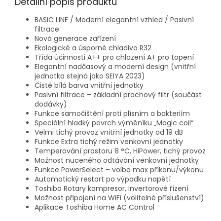
Detailní popis produktu
BASIC LINE / Moderní elegantní vzhled / Pasivní
filtrace
Nová generace zařízení
Ekologické a úsporné chladivo R32
Třída účinnosti A++ pro chlazení A+ pro topení
Elegantní nadčasový a moderní design (vnitřní
jednotka stejná jako SEIYA 2023)
Čistě bílá barva vnitřní jednotky
Pasivní filtrace – základní prachový filtr (součást
dodávky)
Funkce samočištění proti plísním a bakteriím
Speciální hladký povrch výměníku „Magic coil“
Velmi tichý provoz vnitřní jednotky od 19 dB
Funkce Extra tichý režim venkovní jednotky
Temperování prostoru 8 °C, HiPower, tichý provoz
Možnost nuceného odtávání venkovní jednotky
Funkce PowerSelect – volba max příkonu/výkonu
Automatický restart po výpadku napětí
Toshiba Rotary kompresor, invertorové řízení
Možnost připojení na WiFi (volitelné příslušenství)
Aplikace Toshiba Home AC Control