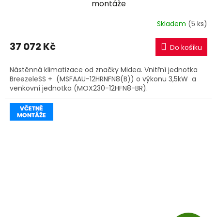
A
montáže
R
Skladem
(5 ks)
M
37 072 Kč
Do košíku
A
Nástěnná klimatizace od značky Midea. Vnitřní jednotka
BreezeleSS + (MSFAAU-12HRNFN8(B)) o výkonu 3,5kW a
venkovní jednotka (MOX230-12HFN8-BR).