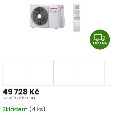
Z
ZDARMA
D
A
R
M
A
49 728 Kč
44 400 Kč
bez DPH
Měrná
Skladem
(4 ks)
cena: