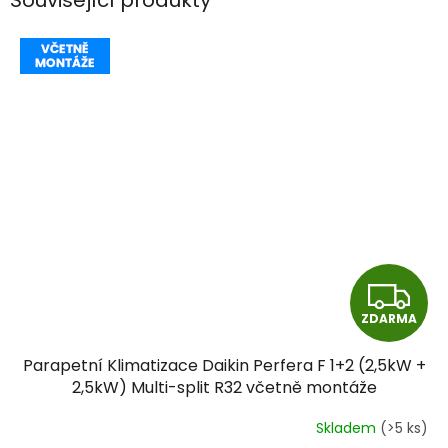
Související produkty
Z
ZDARMA
D
Parapetní Klimatizace Daikin Perfera F 1+2 (2,5kW +
A
2,5kW) Multi-split R32 včetně montáže
R
Skladem
(>5 ks)