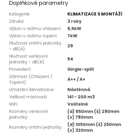
Doplňkové parametry
Kategorie
:
KLIMATIZACE S MONTÁŽÍ
Záruka
:
3 roky
Výkon v režimu chlazení
:
6,5kW
Výkon v režimu topení
:
7kW
Hlučnost vnitřní jednotky
29
- dB(A)
:
Hlučnost venkovní
54
jednotky - dB(A)
:
Provedení
:
Single-split
Účinnost (Chlazení /
A++ / A+
Topení)
:
Umístění klimatizace
:
Nástěnná
Velikost místnosti
:
141 - 200 m3
WiFi
:
Volitelně
Rozměry venkovní
(d) 550mm (š) 290mm
jednotky
:
(v) 780mm
(d) 1050mm (š) 250mm
Rozměry vnitřní jednotky
:
(v) 320mm