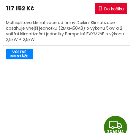
M
117 152 Kč
Do košíku
A
Multisplitová klimatizace od firmy Daikin. Klimatizace
obsahuje vnější jednotku (2MXM50A8) o výkonu 5kW a 2
vnitřní klimatizační jednotky Parapetní FVXM25F o výkonu
2,5kW + 2,5kW.
Z
ZDARMA