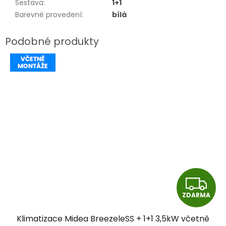
Sestava
:
1+1
Barevné provedení
:
bílá
Z
ZDARMA
D
Klimatizace Midea BreezeleSS + 1+1 3,5kW včetně