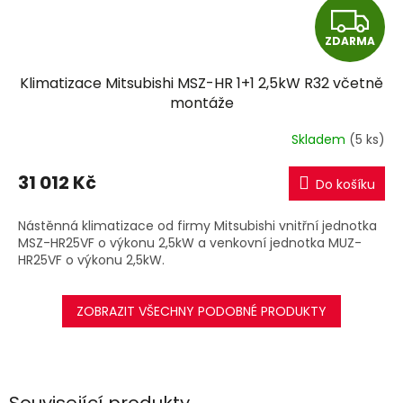
Z
ZDARMA
D
Klimatizace Mitsubishi MSZ-HR 1+1 2,5kW R32 včetně
A
montáže
R
Skladem
(5 ks)
M
31 012 Kč
Do košíku
A
Nástěnná klimatizace od firmy Mitsubishi vnitřní jednotka
MSZ-HR25VF o výkonu 2,5kW a venkovní jednotka MUZ-
HR25VF o výkonu 2,5kW.
ZOBRAZIT VŠECHNY PODOBNÉ PRODUKTY