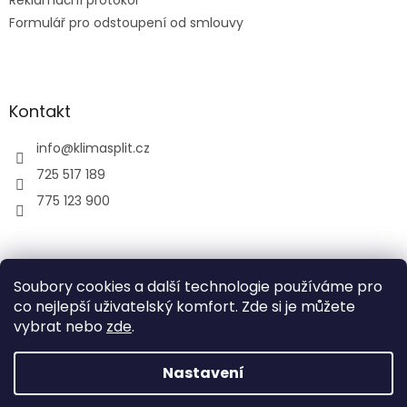
Reklamační protokol
Formulář pro odstoupení od smlouvy
Kontakt
info
@
klimasplit.cz
725 517 189
775 123 900
air-cool
Soubory cookies a další technologie používáme pro
co nejlepší uživatelský komfort. Zde si je můžete
vybrat nebo
zde
.
Vytvořil Shoptet
Nastavení