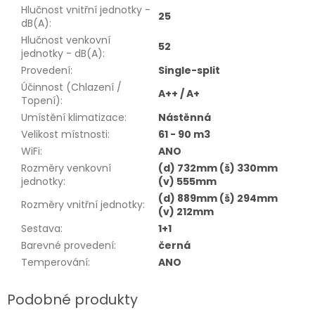
Hlučnost vnitřní jednotky -
25
dB(A)
:
Hlučnost venkovní
52
jednotky - dB(A)
:
Provedení
:
Single-split
Účinnost (Chlazení /
A++ / A+
Topení)
:
Umístění klimatizace
:
Nástěnná
Velikost místnosti
:
61 - 90 m3
WiFi
:
ANO
Rozměry venkovní
(d) 732mm (š) 330mm
jednotky
:
(v) 555mm
(d) 889mm (š) 294mm
Rozměry vnitřní jednotky
:
(v) 212mm
Sestava
:
1+1
Barevné provedení
:
černá
Temperování
:
ANO