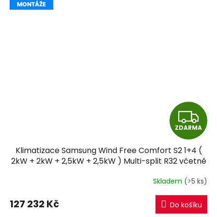
Z
ZDARMA
D
Klimatizace Samsung Wind Free Comfort S2 1+4 (
A
2kW + 2kW + 2,5kW + 2,5kW ) Multi-split R32 včetně
montáže
R
Skladem
(>5 ks)
M
127 232 Kč
Do košíku