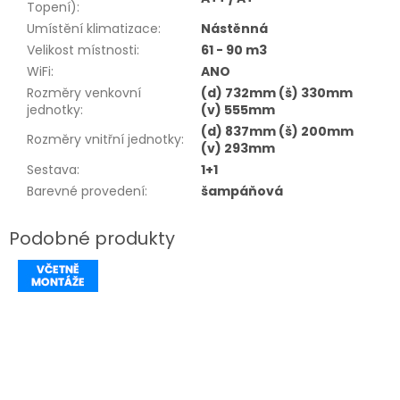
Topení)
:
Umístění klimatizace
:
Nástěnná
Velikost místnosti
:
61 - 90 m3
WiFi
:
ANO
Rozměry venkovní
(d) 732mm (š) 330mm
jednotky
:
(v) 555mm
(d) 837mm (š) 200mm
Rozměry vnitřní jednotky
:
(v) 293mm
Sestava
:
1+1
Barevné provedení
:
šampáňová