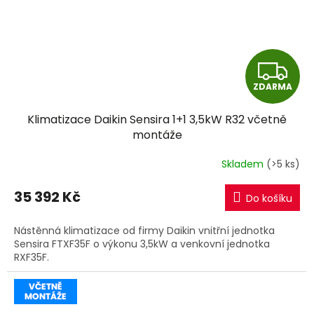
Z
ZDARMA
D
Klimatizace Daikin Sensira 1+1 3,5kW R32 včetně
A
montáže
R
Skladem
(>5 ks)
M
35 392 Kč
Do košíku
A
Nástěnná klimatizace od firmy Daikin vnitřní jednotka
Sensira FTXF35F o výkonu 3,5kW a venkovní jednotka
RXF35F.