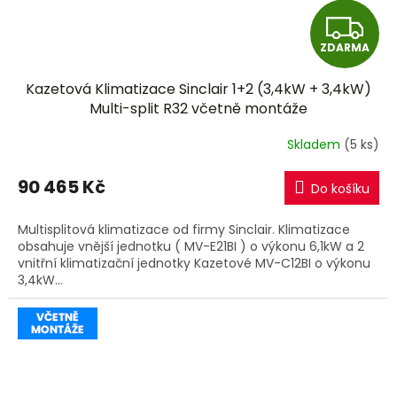
Z
ZDARMA
D
Kazetová Klimatizace Sinclair 1+2 (3,4kW + 3,4kW)
A
Multi-split R32 včetně montáže
R
Skladem
(5 ks)
M
90 465 Kč
Do košíku
A
Multisplitová klimatizace od firmy Sinclair. Klimatizace
obsahuje vnější jednotku ( MV-E21BI ) o výkonu 6,1kW a 2
vnitřní klimatizační jednotky Kazetové MV-C12BI o výkonu
3,4kW...