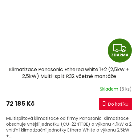
Z
ZDARMA
D
Klimatizace Panasonic Etherea white 1+2 (2,5kW +
A
2,5kW) Multi-split R32 včetně montáže
R
Skladem
(5 ks)
M
72 185 Kč
Do košíku
A
Multisplitová klimatizace od firmy Panasonic. Klimatizace
obsahuje vnější jednotku (CU-2Z41TBE) o výkonu 4,1kW a 2
vnitřní klimatizační jednotky Ethera White o výkonu 2,5kW
+...