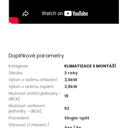
Doplňkové parametry
Kategorie
:
KLIMATIZACE S MONTÁŽÍ
Záruka
:
2 roky
Výkon v režimu chlazení
:
3,5kW
Výkon v režimu topení
:
3,8kW
Hlučnost vnitřní jednotky -
19
dB(A)
:
Hlučnost venkovní
52
jednotky - dB(A)
:
Provedení
:
Single-split
Účinnost (Chlazení /
A++ / A+