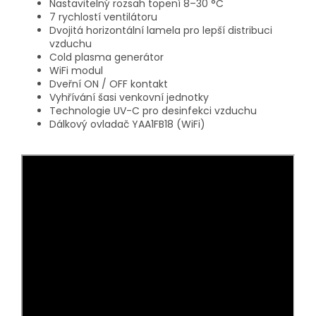
Nastavitelný rozsah topení 8–30 °C
7 rychlostí ventilátoru
Dvojitá horizontální lamela pro lepší distribuci
vzduchu
Cold plasma generátor
WiFi modul
Dveřní ON / OFF kontakt
Vyhřívání šasi venkovní jednotky
Technologie UV-C pro desinfekci vzduchu
Dálkový ovladač YAA1FB18 (WiFi)