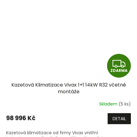
Z
ZDARMA
D
Kazetová Klimatizace Vivax 1+1 14kW R32 včetně
A
montáže
R
Skladem
(5 ks)
M
98 996 Kč
DETAIL
A
Kazetová klimatizace od firmy Vivax vnitřní