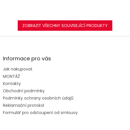
ZOBRAZIT VŠECHNY SOUVISEJÍCÍ PRODUKTY
Z
á
p
a
Informace pro vás
t
Jak nakupovat
í
MONTÁŽ
Kontakty
Obchodní podmínky
Podmínky ochrany osobních údajů
Reklamační protokol
Formulář pro odstoupení od smlouvy