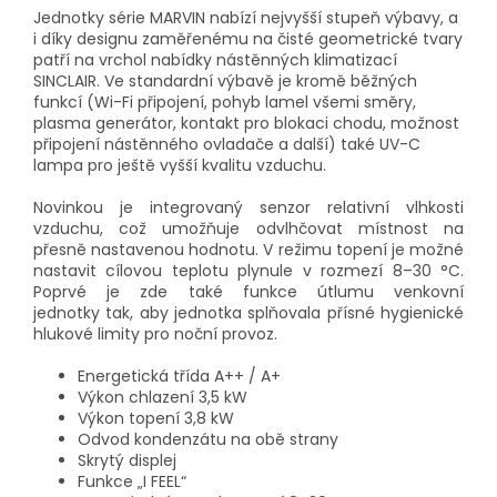
Jednotky série MARVIN nabízí nejvyšší stupeň výbavy, a
i díky designu zaměřenému na čisté geometrické tvary
patří na vrchol nabídky nástěnných klimatizací
SINCLAIR. Ve standardní výbavě je kromě běžných
funkcí (Wi-Fi připojení, pohyb lamel všemi směry,
plasma generátor, kontakt pro blokaci chodu, možnost
připojení nástěnného ovladače a další) také UV-C
lampa pro ještě vyšší kvalitu vzduchu.
Novinkou je integrovaný senzor relativní vlhkosti
vzduchu, což umožňuje odvlhčovat místnost na
přesně nastavenou hodnotu. V režimu topení je možné
nastavit cílovou teplotu plynule v rozmezí 8–30 °C.
Poprvé je zde také funkce útlumu venkovní
jednotky tak, aby jednotka splňovala přísné hygienické
hlukové limity pro noční provoz.
Energetická třída A++ / A+
Výkon chlazení 3,5 kW
Výkon topení 3,8 kW
Odvod kondenzátu na obě strany
Skrytý displej
Funkce „I FEEL“