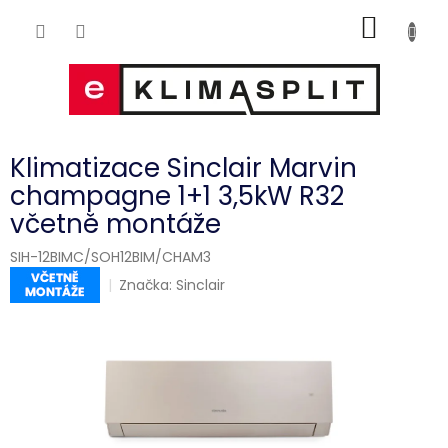
Přejít
NÁKUP
na
obsah
KOŠÍK
Klimatizace Sinclair Marvin
champagne 1+1 3,5kW R32
včetně montáže
SIH-12BIMC/SOH12BIM/CHAM3
Značka:
Sinclair