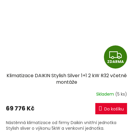
Z
ZDARMA
D
Klimatizace DAIKIN Stylish Silver 1+1 2 kW R32 včetně
A
montáže
R
Skladem
(5 ks)
M
69 776 Kč
Do košíku
A
Nástěnná klimatizace od firmy Daikin vnitřní jednotka
Stylish sliver o výkonu 5kW a venkovní jednotka.