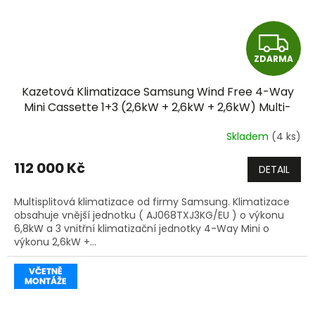
Z
ZDARMA
D
Kazetová Klimatizace Samsung Wind Free 4-Way
A
Mini Cassette 1+3 (2,6kW + 2,6kW + 2,6kW) Multi-
split R32 včetně montáže
R
Skladem
(4 ks)
M
112 000 Kč
DETAIL
A
Multisplitová klimatizace od firmy Samsung. Klimatizace
obsahuje vnější jednotku ( AJ068TXJ3KG/EU ) o výkonu
6,8kW a 3 vnitřní klimatizační jednotky 4-Way Mini o
výkonu 2,6kW +...