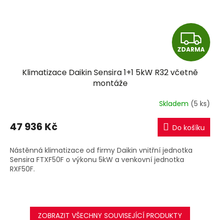
Z
ZDARMA
D
Klimatizace Daikin Sensira 1+1 5kW R32 včetně
A
montáže
R
Skladem
(5 ks)
M
47 936 Kč
Do košíku
A
Nástěnná klimatizace od firmy Daikin vnitřní jednotka
Sensira FTXF50F o výkonu 5kW a venkovní jednotka
RXF50F.
ZOBRAZIT VŠECHNY SOUVISEJÍCÍ PRODUKTY