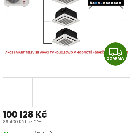
Z
ZDARMA
D
A
R
M
A
100 128 Kč
89 400 Kč
bez DPH
Měrná