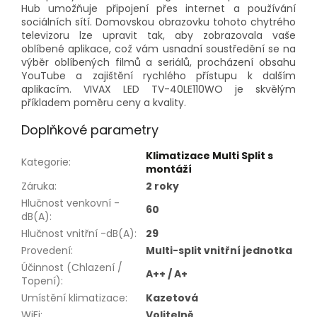
Hub umožňuje připojení přes internet a používání
sociálních sítí. Domovskou obrazovku tohoto chytrého
televizoru lze upravit tak, aby zobrazovala vaše
oblíbené aplikace, což vám usnadní soustředění se na
výběr oblíbených filmů a seriálů, procházení obsahu
YouTube a zajištění rychlého přístupu k dalším
aplikacím. VIVAX LED TV-40LE110WO je skvělým
příkladem poměru ceny a kvality.
Doplňkové parametry
Klimatizace Multi Split s
Kategorie
:
montáží
Záruka
:
2 roky
Hlučnost venkovní -
60
dB(A)
:
Hlučnost vnitřní -dB(A)
:
29
Provedení
:
Multi-split vnitřní jednotka
Účinnost (Chlazení /
A++ / A+
Topení)
:
Umístění klimatizace
:
Kazetová
WiFi
:
Volitelně