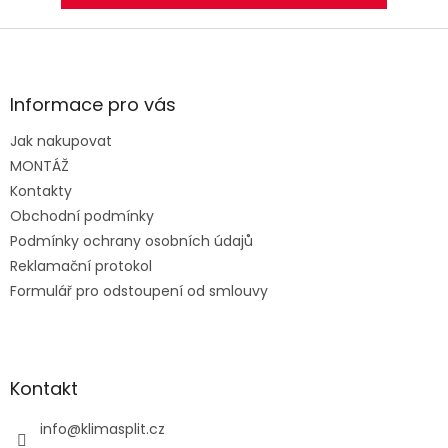
Z
á
p
a
Informace pro vás
t
Jak nakupovat
í
MONTÁŽ
Kontakty
Obchodní podmínky
Podmínky ochrany osobních údajů
Reklamační protokol
Formulář pro odstoupení od smlouvy
Kontakt
info
@
klimasplit.cz