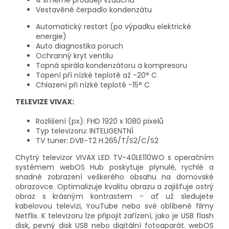
4 směrné proudějí vzduchu
Vestavěné čerpadlo kondenzátu
Automatický restart (po výpadku elektrické
energie)
Auto diagnostika poruch
Ochranný kryt ventilu
Topná spirála kondenzátoru a kompresoru
Topení pří nízké teplotě až -20° C
Chlazení při nízké teplotě -15° C
TELEVIZE VIVAX:
Rozlišení (px): FHD 1920 x 1080 pixelů
Typ televizoru: INTELIGENTNÍ
TV tuner: DVB-T2 H.265/T/S2/C/S2
Chytrý televizor VIVAX LED TV-40LE110WO s operačním
systémem webOS Hub poskytuje plynulé, rychlé a
snadné zobrazení veškerého obsahu na domovské
obrazovce. Optimalizuje kvalitu obrazu a zajišťuje ostrý
obraz s krásným kontrastem - ať už sledujete
kabelovou televizi, YouTube nebo své oblíbené filmy
Netflix. K televizoru lze připojit zařízení, jako je USB flash
disk, pevný disk USB nebo digitální fotoaparát. webOS