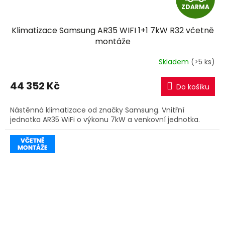
ZDARMA
D
Klimatizace Samsung AR35 WIFI 1+1 7kW R32 včetně
A
montáže
R
Skladem
(>5 ks)
M
44 352 Kč
Do košíku
A
Nástěnná klimatizace od značky Samsung. Vnitřní
jednotka AR35 WiFi o výkonu 7kW a venkovní jednotka.