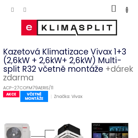
Přejít
NÁKUP
na
obsah
KOŠÍK
Kazetová Klimatizace Vivax 1+3
(2,6kW + 2,6kW+ 2,6kW) Multi-
split R32 včetně montáže
+dárek
zdarma
ACP-27COFM79AERIS/11
Značka:
Vivax