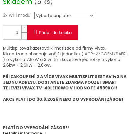
Skladem
(5 ks)
cena:
3x WiFi modul
Přidat do košíku
Multisplitová kazetová klimatizace od firmy Vivax.
Klimatizace obsahuje vnější jednotku (
ACP-27COFM79AERIs
) o výkonu 7,9kW a 3 vnitřní kazetové jednotky o výkonu
2,6kW + 2,6kW + 2,6kW.
PŘI ZAKOUPENÍ 2 A VÍCE VIVAX MULTISPLIT SESTAV 1+3 NA
JEDNU ADRESU, DOSTANETE ZDARMA POUZE 1 SMART
TELEVIZI VIVAX TV-40LE110WO V HODNOTĚ 4999KČ!!
AKCE PLATÍ DO 30.8.2026 NEBO DO VYPRODÁNÍ ZÁSOB!
PLATÍ DO VYPRODÁNÍ ZÁSOB!!
Detailní informace