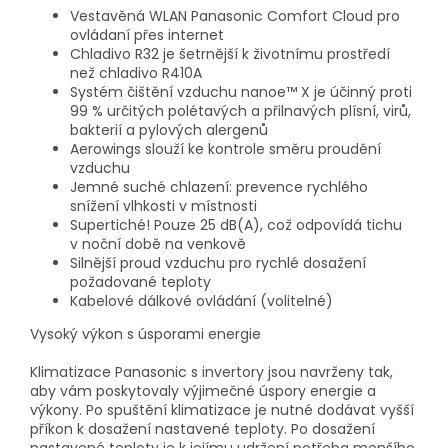
Vestavěná WLAN Panasonic Comfort Cloud pro
ovládaní přes internet
Chladivo R32 je šetrnější k životnímu prostředí
než chladivo R410A
Systém čištění vzduchu nanoe™ X je účinný proti
99 % určitých polétavých a přilnavých plísní, virů,
bakterií a pylových alergenů
Aerowings slouží ke kontrole směru proudění
vzduchu
Jemné suché chlazení: prevence rychlého
snížení vlhkosti v místnosti
Supertiché! Pouze 25 dB(A), což odpovídá tichu
v noční době na venkově
Silnější proud vzduchu pro rychlé dosažení
požadované teploty
Kabelové dálkové ovládání (volitelné)
Vysoký výkon s úsporami energie
Klimatizace Panasonic s invertory jsou navrženy tak,
aby vám poskytovaly výjimečné úspory energie a
výkony. Po spuštění klimatizace je nutné dodávat vyšší
příkon k dosažení nastavené teploty. Po dosažení