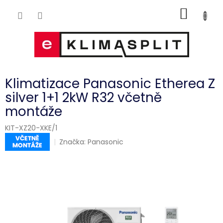
Přejít
NÁKUP
na
obsah
KOŠÍK
Klimatizace Panasonic Etherea Z
silver 1+1 2kW R32 včetně
montáže
KIT-XZ20-XKE/1
Značka:
Panasonic