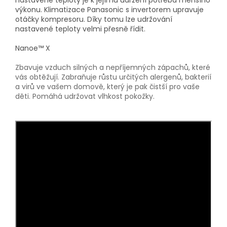
nastavené teploty je k jejímu udržení potřeba menšího
výkonu. Klimatizace Panasonic s invertorem upravuje
otáčky kompresoru. Díky tomu lze udržování
nastavené teploty velmi přesně řídit.
Nanoe™ X
Zbavuje vzduch silných a nepříjemných zápachů, které
vás obtěžují. Zabraňuje růstu určitých alergenů, bakterií
a virů ve vašem domově, který je pak čistší pro vaše
děti. Pomáhá udržovat vlhkost pokožky.