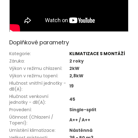
Doplňkové parametry
Kategorie
:
KLIMATIZACE S MONTÁŽÍ
Záruka
:
2 roky
Výkon v režimu chlazení
:
2kW
Výkon v režimu topení
:
2,8kW
Hlučnost vnitřní jednotky -
19
dB(A)
:
Hlučnost venkovní
45
jednotky - dB(A)
:
Provedení
:
Single-split
Účinnost (Chlazení /
A++ / A++
Topení)
:
Umístění klimatizace
:
Nástěnná
Velikost místnosti
:
36 - 50 m3