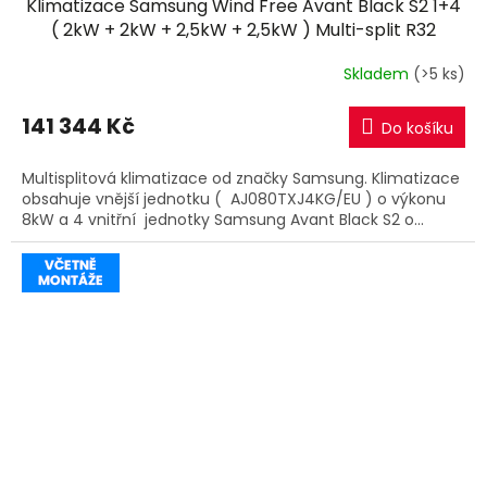
Klimatizace Samsung Wind Free Avant Black S2 1+4
A
( 2kW + 2kW + 2,5kW + 2,5kW ) Multi-split R32
včetně montáže
R
Skladem
(>5 ks)
M
141 344 Kč
Do košíku
A
Multisplitová klimatizace od značky Samsung. Klimatizace
obsahuje vnější jednotku ( AJ080TXJ4KG/EU ) o výkonu
8kW a 4 vnitřní jednotky Samsung Avant Black S2 o...