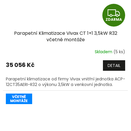
Z
ZDARMA
D
Parapetní Klimatizace Vivax CT 1+1 3,5kW R32
A
včetně montáže
R
Skladem
(5 ks)
M
35 056 Kč
DETAIL
A
Parapetní klimatizace od firmy Vivax vnitřní jednotka ACP-
12CT35AERI-R32 o výkonu 3,5kW a venkovní jednotka.