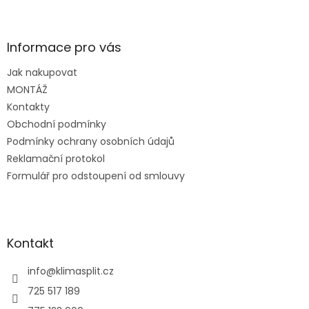
Z
á
p
a
Informace pro vás
t
Jak nakupovat
í
MONTÁŽ
Kontakty
Obchodní podmínky
Podmínky ochrany osobních údajů
Reklamační protokol
Formulář pro odstoupení od smlouvy
Kontakt
info
@
klimasplit.cz
725 517 189