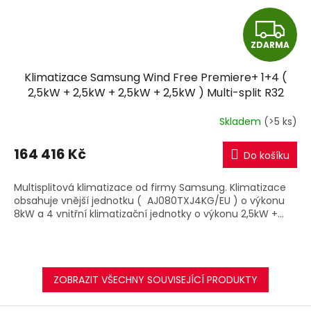
Z
ZDARMA
D
Klimatizace Samsung Wind Free Premiere+ 1+4 (
A
2,5kW + 2,5kW + 2,5kW + 2,5kW ) Multi-split R32
včetně montáže
R
Skladem
(>5 ks)
M
164 416 Kč
Do košíku
A
Multisplitová klimatizace od firmy Samsung. Klimatizace
obsahuje vnější jednotku ( AJ080TXJ4KG/EU ) o výkonu
8kW a 4 vnitřní klimatizační jednotky o výkonu 2,5kW +...
ZOBRAZIT VŠECHNY SOUVISEJÍCÍ PRODUKTY