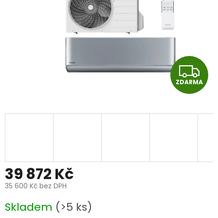
Z
ZDARMA
D
A
R
M
A
39 872 Kč
35 600 Kč bez DPH
Měrná
Skladem
(>5 ks)
cena: