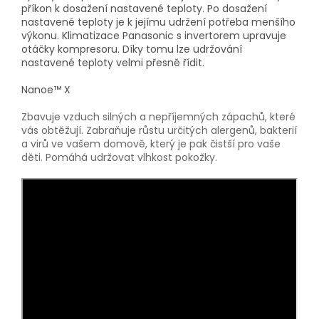
příkon k dosažení nastavené teploty. Po dosažení
nastavené teploty je k jejímu udržení potřeba menšího
výkonu. Klimatizace Panasonic s invertorem upravuje
otáčky kompresoru. Díky tomu lze udržování
nastavené teploty velmi přesně řídit.
Nanoe™ X
Zbavuje vzduch silných a nepříjemných zápachů, které
vás obtěžují. Zabraňuje růstu určitých alergenů, bakterií
a virů ve vašem domově, který je pak čistší pro vaše
děti. Pomáhá udržovat vlhkost pokožky.