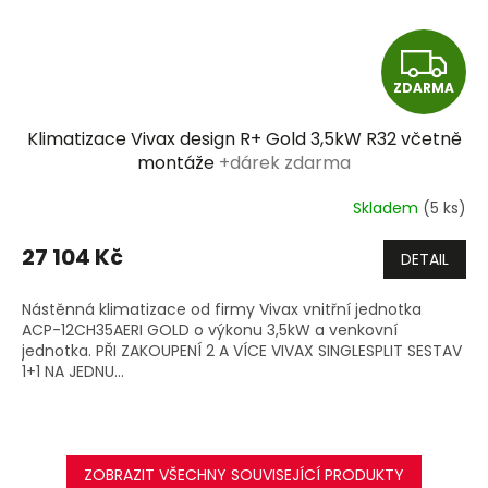
Z
ZDARMA
D
Klimatizace Vivax design R+ Gold 3,5kW R32 včetně
A
montáže
+dárek zdarma
R
Skladem
(5 ks)
M
27 104 Kč
DETAIL
A
Nástěnná klimatizace od firmy Vivax vnitřní jednotka
ACP-12CH35AERI GOLD o výkonu 3,5kW a venkovní
jednotka. PŘI ZAKOUPENÍ 2 A VÍCE VIVAX SINGLESPLIT SESTAV
1+1 NA JEDNU...
ZOBRAZIT VŠECHNY SOUVISEJÍCÍ PRODUKTY