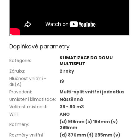
Doplňkové parametry
KLIMATIZACE DO DOMU
Kategorie
:
MULTISPLIT
Záruka
:
2 roky
Hlučnost vnitřní -
19
dB(A)
:
Provedení
:
Multi-split vnitřní jednotka
Umístění klimatizace
:
Nástěnná
Velikost místnosti
:
36 - 50 m3
WiFi
:
ANO
(d) 919mm (š) 194mm (v)
Rozměry
:
295mm
Rozměry vnitřní
(d) 870mm (š) 295mm (v)