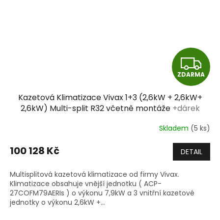
Z
ZDARMA
D
Kazetová Klimatizace Vivax 1+3 (2,6kW + 2,6kW+
A
2,6kW) Multi-split R32 včetně montáže
+dárek
zdarma
R
Skladem
(5 ks)
M
100 128 Kč
DETAIL
A
Multisplitová kazetová klimatizace od firmy Vivax.
Klimatizace obsahuje vnější jednotku ( ACP-
27COFM79AERIs ) o výkonu 7,9kW a 3 vnitřní kazetové
jednotky o výkonu 2,6kW +...