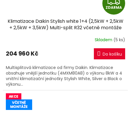
Z
ZDARMA
D
Klimatizace Daikin Stylish white 1+4 (2,5kW + 2,5kW
A
+ 2,5kW + 3,5kW) Multi-split R32 včetně montáže
R
Skladem
(5 ks)
M
204 960 Kč
Do košíku
A
Multisplitová klimatizace od firmy Daikin. Klimatizace
obsahuje vnější jednotku (4MXM80A8) o výkonu 8kW a 4
vnitřní klimatizační jednotky Stylish White, Silver a Black o
výkonu...