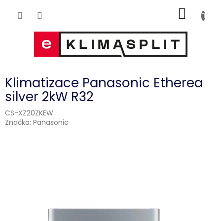
Přejít
NÁKUP
na
obsah
KOŠÍK
Klimatizace Panasonic Etherea
silver 2kW R32
CS-XZ20ZKEW
Značka:
Panasonic