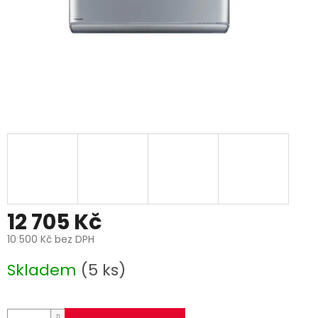
12 705 Kč
10 500 Kč bez DPH
Měrná
Skladem
(5 ks)
cena: