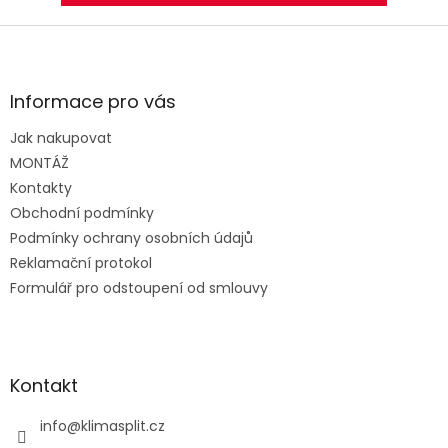
Z
á
p
a
Informace pro vás
t
Jak nakupovat
í
MONTÁŽ
Kontakty
Obchodní podmínky
Podmínky ochrany osobních údajů
Reklamační protokol
Formulář pro odstoupení od smlouvy
Kontakt
info
@
klimasplit.cz