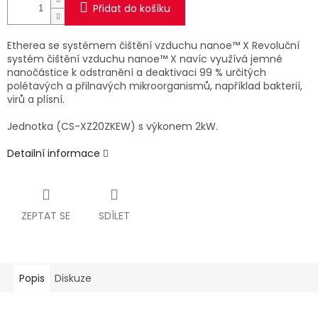
Přidat do košíku
Etherea se systémem čištění vzduchu nanoe™ X Revoluční
systém čištění vzduchu nanoe™ X navíc využívá jemné
nanočástice k odstranění a deaktivaci 99 % určitých
polétavých a přilnavých mikroorganismů, například bakterií,
virů a plísní.
Jednotka (CS-XZ20ZKEW) s výkonem 2kW.
Detailní informace
ZEPTAT SE
SDÍLET
Popis
Diskuze