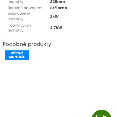
jednotky
:
229mm
Barevné provedení
:
Stříbrná
Výkon vnitřní
2kW
jednotky
:
Topný výkon
2,7kW
jednotky
: