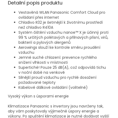
Detailní popis produktu
Vestavěná WLAN Panasonic Comfort Cloud pro
ovládaní přes internet
Chladivo R32 je šetrnější k životnímu prostředí
než chladivo R410A
Systém čištění vzduchu nanoe™ X je účinný proti
99 % určitých polétavých a přilnavých plísní, virů,
bakterií a pylových alergenů
Aerowings slouží ke kontrole směru proudění
vzduchu
Jemné suché chlazení: prevence rychlého
snížení vlhkosti v místnosti
Supertiché! Pouze 25 dB(A), což odpovídá tichu
v noční době na venkově
Silnější proud vzduchu pro rychlé dosažení
požadované teploty
Kabelové dálkové ovládání (volitelné)
Vysoký výkon s úsporami energie
Klimatizace Panasonic s invertory jsou navrženy tak,
aby vám poskytovaly výjimečné úspory energie a
výkony. Po spuštění klimatizace je nutné dodávat vyšší