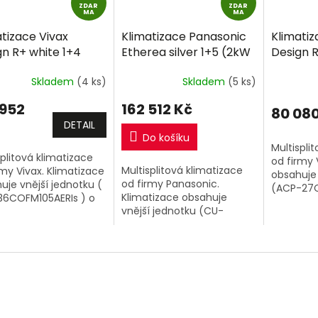
ZDAR
D
ZDAR
D
MA
MA
A
A
tizace Vivax
Klimatizace Panasonic
Klimatiz
R
R
gn R+ white 1+4
Etherea silver 1+5 (2kW
Design R
M
M
kW + 2,7kW 2,7kW +
+ 2kW + 2kW + 2kW +
(2,7kW +
A
A
Skladem
(4 ks)
Skladem
(5 ks)
) Multi-split R32
2kW) Multi-split R32
3,5kW) M
ně montáže
včetně montáže
včetně 
 952
162 512 Kč
80 080
ek zdarma
+dárek 
DETAIL
Do košíku
Multispli
splitová klimatizace
od firmy 
Multisplitová klimatizace
rmy Vivax. Klimatizace
obsahuje 
od firmy Panasonic.
uje vnější jednotku (
(ACP-27
Klimatizace obsahuje
6COFM105AERIs ) o
o výkonu 
vnější jednotku (CU-
u 10,6kW a 4 vnitřní
klimatiza
5Z90TBE) o výkonu 9kW a
tizační jednotky o
o výkonu 
5 vnitřních jednotek Ethera
u 2,7kW + 2,7kW +...
Silver o výkonu 2kW + 2kW
+ 2kW + 2kW...