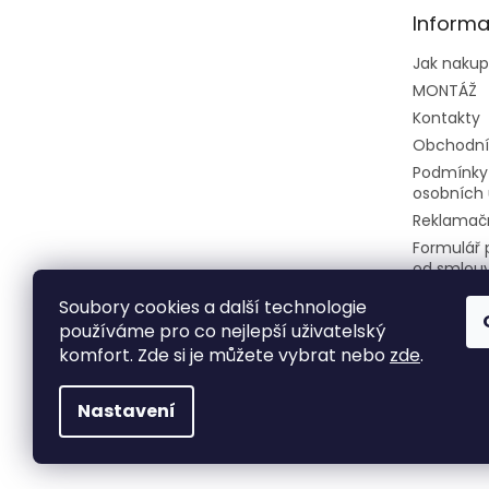
t
Informa
í
Jak naku
MONTÁŽ
Kontakty
Obchodní
Podmínky
osobních 
Reklamačn
Formulář 
od smlou
Soubory cookies a další technologie
používáme pro co nejlepší uživatelský
komfort. Zde si je můžete vybrat nebo
zde
.
Nastavení
Copyright 2026
Klimatizace do bytu a firem
. 