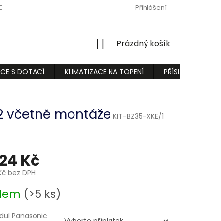
ODMÍNKY
PODMÍNKY OCHRANY OSOBNÍCH ÚDAJŮ
Přihlášení
REKLAMA
NÁKUPNÍ
Prázdný košík
KOŠÍK
ACE S DOTACÍ
KLIMATIZACE NA TOPENÍ
PŘÍSLUŠENSTVÍ
32 včetně montáže
KIT-BZ35-XKE/1
024 Kč
Kč
bez DPH
adem
(>5 ks)
dul Panasonic