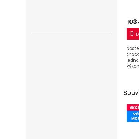
R32 
103
D
Nástě
značk
jednot
výkon
jedno
Souv