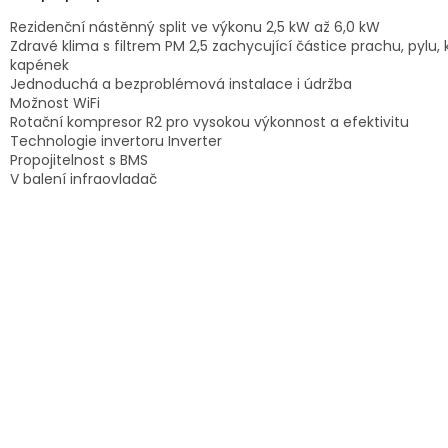
A
Rezidenční nástěnný split ve výkonu 2,5 kW až 6,0 kW
Zdravé klima s filtrem PM 2,5 zachycující částice prachu, pylu,
kapének
Jednoduchá a bezproblémová instalace i údržba
Možnost WiFi
Rotační kompresor R2 pro vysokou výkonnost a efektivitu
Technologie invertoru Inverter
Propojitelnost s BMS
V balení infraovladač