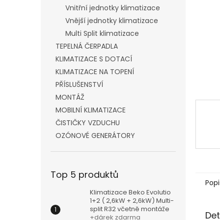
n
Vnitřní jednotky klimatizace
e
Vnější jednotky klimatizace
l
Multi Split klimatizace
TEPELNÁ ČERPADLA
KLIMATIZACE S DOTACÍ
KLIMATIZACE NA TOPENÍ
PŘÍSLUŠENSTVÍ
MONTÁŽ
MOBILNÍ KLIMATIZACE
ČISTIČKY VZDUCHU
OZÓNOVÉ GENERÁTORY
Top 5 produktů
Popi
Klimatizace Beko Evolutio
1+2 ( 2,6kW + 2,6kW) Multi-
split R32 včetně montáže
Det
+dárek zdarma