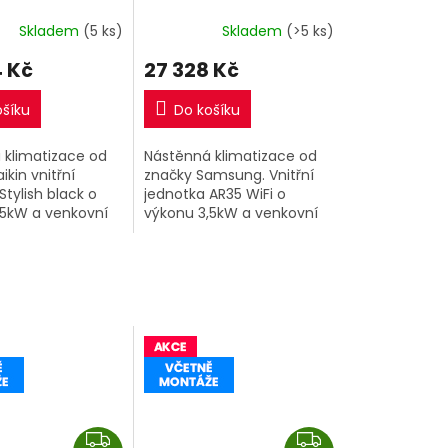
M
M
tně montáže
včetně montáže
A
A
Skladem
(5 ks)
Skladem
(>5 ks)
 Kč
27 328 Kč
ošíku
Do košíku
 klimatizace od
Nástěnná klimatizace od
ikin vnitřní
značky Samsung. Vnitřní
Stylish black o
jednotka AR35 WiFi o
,5kW a venkovní
výkonu 3,5kW a venkovní
.
jednotka.
Z
Z