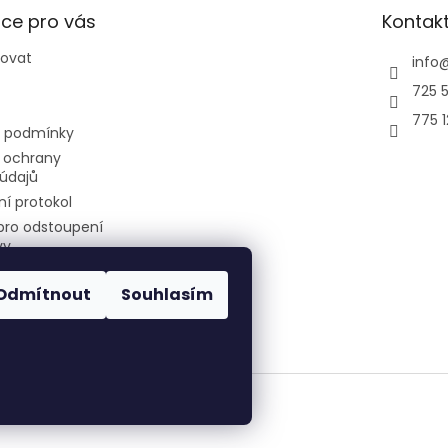
ce pro vás
Kontak
povat
info
725 5
775 
 podmínky
 ochrany
údajů
í protokol
pro odstoupení
vy
Odmítnout
Souhlasím
air-cool
Všechna práva vyhrazena.