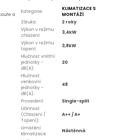
KLIMATIZACE S
Kategorie
:
 kouře a
MONTÁŽÍ
Záruka
:
2 roky
Výkon v režimu
3,4kW
chlazení
:
Výkon v režimu
3,8kW
topení
:
Hlučnost vnitřní
jednotky -
20
dB(A)
:
Hlučnost
venkovní
48
jednotky -
dB(A)
:
Provedení
:
Single-split
Účinnost
(Chlazení /
A++ / A+
Topení)
:
Umístění
Nástěnná
klimatizace
: