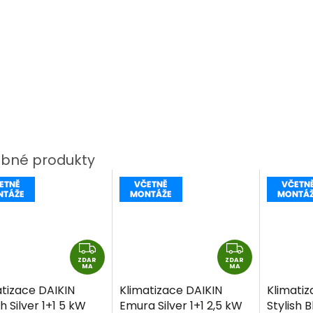
Z
Z
ZDAR
D
ZDAR
D
MA
MA
A
A
atizace DAIKIN
Klimatizace DAIKIN
Klimatiz
R
R
sh Silver 1+1 5 kW
Emura Silver 1+1 2,5 kW
Stylish B