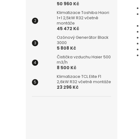
50 960 Kč
Klimatizace Toshiba Haori
1+1 2,5kW R32 včetně
montáže
45 472 Kč
Ozónový Generátor Black
3000
5 808 Kč
Čistička vzduchu Haier 500
m3/h
8 500 Kč
Klimatizace TCL Elite F1
2,6kW R32 včetně montáže
23 296 Kč