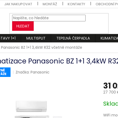
JAK NAKUPOVAT
MONTÁŽ
KONTAKTY
OBCHODNÍ P
HLEDAT
STAVY 1+1
MULTISPLIT
TEPELNÁ ČERPADLA
KLIMATIZ
e Panasonic BZ 1+1 3,4kW R32 včetně montáže
matizace Panasonic BZ 1+1 3,4kW R
Značka:
Panasonic
31 
27 700 
Měrná
Skl
cena:
WiFi mo