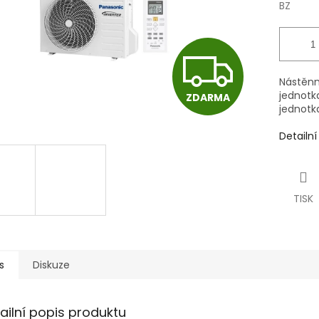
BZ
Z
Nástěnn
jednotk
ZDARMA
D
jednotk
Detailn
A
TISK
R
M
s
Diskuze
ailní popis produktu