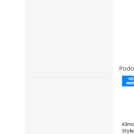
Klim
Styli