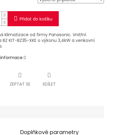
Přidat do košíku
á klimatizace od firmy Panasonic. Vnitřní
a BZ KIT-BZ35-XKE o výkonu 3,4kW a venkovní
a.
í informace
ZEPTAT SE
SDÍLET
Doplňkové parametry