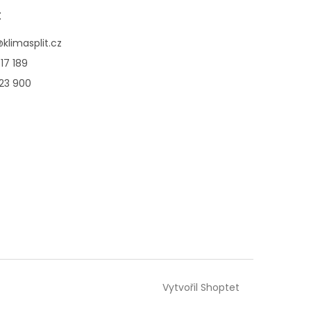
t
@
klimasplit.cz
17 189
123 900
Vytvořil Shoptet