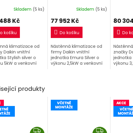
M
M
včetně montáže
R32 včetně montáže
R32 vče
A
A
Skladem
(5 ks)
Skladem
(5 ks)
 488 Kč
77 952 Kč
80 304
o košíku
Do košíku
Do k
nná klimatizace od
Nástěnná klimatizace od
Nástěnná
y Daikin vnitřní
firmy Daikin vnitřní
značky Da
ka Stylish silver o
jednotka Emura Silver o
jednotka 
u 5kW a venkovní
výkonu 2,5kW a venkovní
výkonu 3
tka.
jednotka.
jednotka
isející produkty
Z
Z