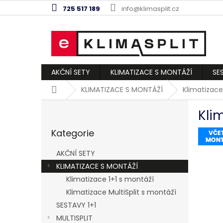
Přejít
725 517 189
info@klimasplit.cz
na
obsah
AKČNÍ SETY
KLIMATIZACE S MONTÁŽÍ
SE
Domů
KLIMATIZACE S MONTÁŽÍ
Klimatizac
P
Kli
o
Přeskočit
s
Kategorie
kategorie
t
r
AKČNÍ SETY
a
KLIMATIZACE S MONTÁŽÍ
n
Klimatizace 1+1 s montáží
n
í
Klimatizace MultiSplit s montáží
p
SESTAVY 1+1
a
MULTISPLIT