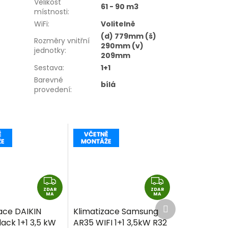
Velikost
61 - 90 m3
místnosti
:
WiFi
:
Volitelně
(d) 779mm (š)
Rozměry vnitřní
290mm (v)
jednotky
:
209mm
Sestava
:
1+1
Barevné
bílá
provedení
:
Z
Z
ZDAR
D
ZDAR
D
MA
MA
Další
A
A
ace DAIKIN
Klimatizace Samsung
produkt
R
R
lack 1+1 3,5 kW
AR35 WIFI 1+1 3,5kW R32