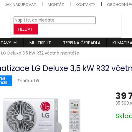
JAK NAKUPOVAT
MONTÁŽ
KONTAKTY
OBCHODNÍ P
HLEDAT
STAVY 1+1
MULTISPLIT
TEPELNÁ ČERPADLA
KLIMATIZ
e LG Deluxe 3,5 kW R32 včetně montáže
matizace LG Deluxe 3,5 kW R32 vče
Značka:
LG
39 
35 500 
Měrná
Skl
cena: