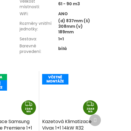
Velikost
61 - 90 m3
místnosti
:
WiFi
:
ANO
(d) 837mm (š)
Rozměry vnitřní
308mm (v)
jednotky
:
189mm
Sestava
:
1+1
Barevné
bílá
provedení
:
Z
Z
ZDAR
D
ZDAR
D
MA
MA
Další
A
A
zace Samsung
Kazetová Klimatizace
produkt
R
R
e Premiere 1+1
Vivax 1+1 14kW R32