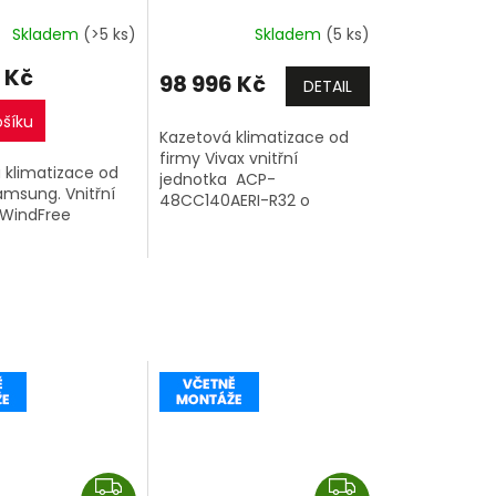
M
M
četně montáže
včetně montáže
A
A
Skladem
(>5 ks)
Skladem
(5 ks)
 Kč
98 996 Kč
DETAIL
ošíku
Kazetová klimatizace od
firmy Vivax vnitřní
 klimatizace od
jednotka ACP-
amsung. Vnitřní
48CC140AERI-R32 o
 WindFree
výkonu 14kW a venkovní
jednotka.
C1AWNEU) o
,5kW a venkovní
C1AWXEU).
Z
Z