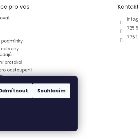
ce pro vás
Kontak
povat
info
725 5
775 
 podmínky
 ochrany
údajů
í protokol
pro odstoupení
vy
Odmítnout
Souhlasím
air-cool
Všechna práva vyhrazena.