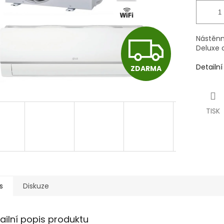
Z
Nástěnn
Deluxe 
Detailn
ZDARMA
D
A
TISK
R
M
s
Diskuze
ailní popis produktu