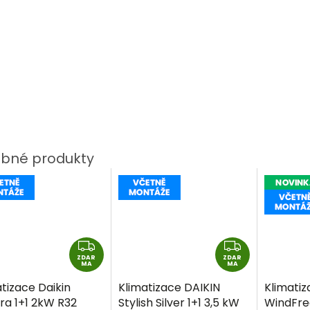
Z
Z
ZDAR
D
ZDAR
D
MA
MA
A
A
tizace Daikin
Klimatizace DAIKIN
Klimati
R
R
ra 1+1 2kW R32
Stylish Silver 1+1 3,5 kW
WindFre