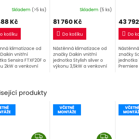
M
M
ně montáže
R32 včetně montáže
3,5kW v
A
A
Skladem
(>5 ks)
Skladem
(5 ks)
488 Kč
81 760 Kč
43 792
o košíku
Do košíku
Do k
nná klimatizace od
Nástěnná klimatizace od
Nástěnná
Daikin vnitřní
značky Daikin vnitřní
značky S
tka Sensira FTXF20F o
jednotka Stylish silver o
jednotka
u 2kW a venkovní
výkonu 3,5kW a venkovní
Premiere
tka RXF20F.
jednotka.
(AR70H12
výkonu 3
jednotka
(AR70H12
isející produkty
Z
Z