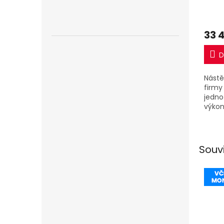
včet
33 
D
Nástě
firmy 
jedno
výkon
jedno
Souv