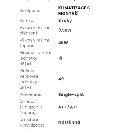
KLIMATIZACE S
Kategorie
:
MONTÁŽÍ
Záruka
:
3 roky
Výkon v režimu
3,5kW
chlazení
:
Výkon v režimu
4kW
topení
:
Hlučnost vnitřní
jednotky -
19
dB(A)
:
Hlučnost
venkovní
49
jednotky -
dB(A)
:
Provedení
:
Single-split
Účinnost
(Chlazení /
A++ / A++
Topení)
:
Umístění
Nástěnná
klimatizace
: