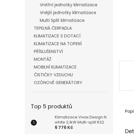
n
Vnitřní jednotky klimatizace
e
Vnější jednotky klimatizace
l
Multi Split klimatizace
TEPELNÁ ČERPADLA
KLIMATIZACE S DOTACÍ
KLIMATIZACE NA TOPENÍ
PŘÍSLUŠENSTVÍ
MONTÁŽ
MOBILNÍ KLIMATIZACE
ČISTIČKY VZDUCHU
OZÓNOVÉ GENERÁTORY
Top 5 produktů
Popi
Klimatizace Vivax Design N
white 2,1kW Multi-split R32
6 776 Kč
Det