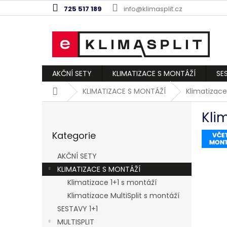
Přejít
725 517 189
info@klimasplit.cz
na
obsah
AKČNÍ SETY
KLIMATIZACE S MONTÁŽÍ
SE
Domů
KLIMATIZACE S MONTÁŽÍ
Klimatizac
P
Kli
o
Přeskočit
s
Kategorie
kategorie
t
r
AKČNÍ SETY
a
KLIMATIZACE S MONTÁŽÍ
n
Klimatizace 1+1 s montáží
n
í
Klimatizace MultiSplit s montáží
p
SESTAVY 1+1
a
MULTISPLIT