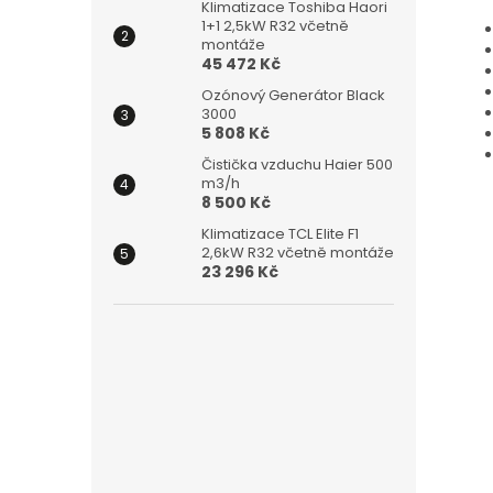
Klimatizace Toshiba Haori
1+1 2,5kW R32 včetně
montáže
45 472 Kč
Ozónový Generátor Black
3000
5 808 Kč
Čistička vzduchu Haier 500
m3/h
8 500 Kč
Klimatizace TCL Elite F1
2,6kW R32 včetně montáže
23 296 Kč