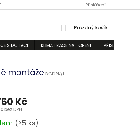
ODMÍNKY
PODMÍNKY OCHRANY OSOBNÍCH ÚDAJŮ
Přihlášení
REKLAMA
NÁKUPNÍ
Prázdný košík
KOŠÍK
ACE S DOTACÍ
KLIMATIZACE NA TOPENÍ
PŘÍSLUŠENSTVÍ
tně montáže
DC12RK/1
760 Kč
Kč bez DPH
adem
(>5 ks)