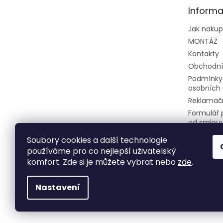
t
Informa
í
Jak naku
MONTÁŽ
Kontakty
Obchodní
Podmínky
osobních 
Reklamačn
Formulář 
od smlou
Soubory cookies a další technologie
používáme pro co nejlepší uživatelský
komfort. Zde si je můžete vybrat nebo
zde
.
Nastavení
Copyright 2026
Klimatizace do bytu a firem
. 