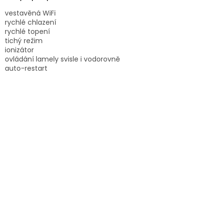
A
vestavěná WiFi
rychlé chlazení
rychlé topení
tichý režim
ionizátor
ovládání lamely svisle i vodorovně
auto-restart