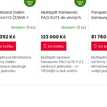
ZDAR
D
ZDAR
D
MA
MA
A
A
tizace Daikin
Multisplit Panasonic
Parapet
R
R
ra 1+2 (3,5kW +
PACi ELITE do vinných
Samsung
M
M
) Multi-split R32
sklepů 1+2 (2x 7,1kW)
(2,6kW +
A
A
Skladem
(5 ks)
Skladem
(5 ks)
ně montáže
R32 s montáží
split R3
montáž
 352 Kč
123 000 Kč
81 760
o košíku
Do košíku
Do k
splitová klimatizace
MultiSplit sestava
Multispli
rmy Daikin.
Panasonic PACi ELITE 1+2 (
od firmy
tizace obsahuje
venkovní jednotka - U-
Klimatiz
í jednotku
71PZH2E5 a dvě vnitřní
vnější je
M50A8) o výkonu
jednotky - S-60PK2E5B
(AJ050TX
 2 vnitřní klimatizační
), navrženo speciálně pro
výkonu 5k
tky Perfera o výkonu
provozovatelé vinných...
klimatiza
 + 3,5kW.
Parapetn
AJ026TNJ
výkonu...