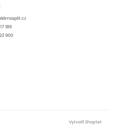
t
@
klimasplit.cz
17 189
123 900
Vytvořil Shoptet