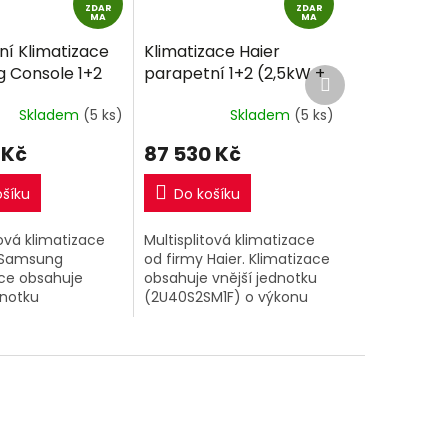
ZDAR
D
ZDAR
D
MA
MA
A
A
ní Klimatizace
Klimatizace Haier
R
R
 Console 1+2
parapetní 1+2 (2,5kW +
Další
M
M
produkt
 2,6kW) Multi-
2,5kW) Multi-split R32
A
A
Skladem
(5 ks)
Skladem
(5 ks)
2 včetně
včetně montáže
e
 Kč
87 530 Kč
ošíku
Do košíku
tová klimatizace
Multisplitová klimatizace
 Samsung
od firmy Haier. Klimatizace
ace obsahuje
obsahuje vnější jednotku
dnotku
(2U40S2SM1F) o výkonu
J2KG/EU) o
4kW a 2 vnitřní
W a 2 vnitřní
klimatizační jednotky
ční jednotky
Parapetní AF25S2SD1FA o
í
výkonu 2,5kW +...
DKG/EU o