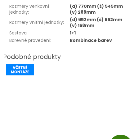
Rozměry venkovní
(d) 770mm (š) 545mm
jednotky
:
(v) 288mm
(d) 652mm (š) 652mm
Rozměry vnitřní jednotky
:
(v) 158mm
Sestava
:
1+1
Barevné provedení
:
kombinace barev