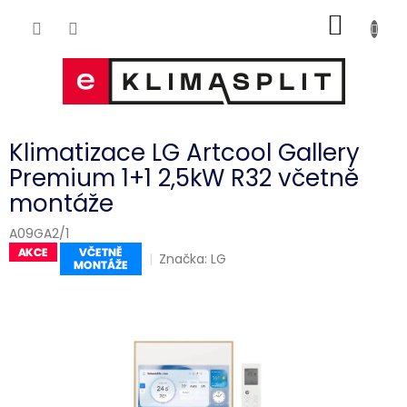
Přejít
NÁKUP
na
obsah
KOŠÍK
Klimatizace LG Artcool Gallery
Premium 1+1 2,5kW R32 včetně
montáže
A09GA2/1
Značka:
LG