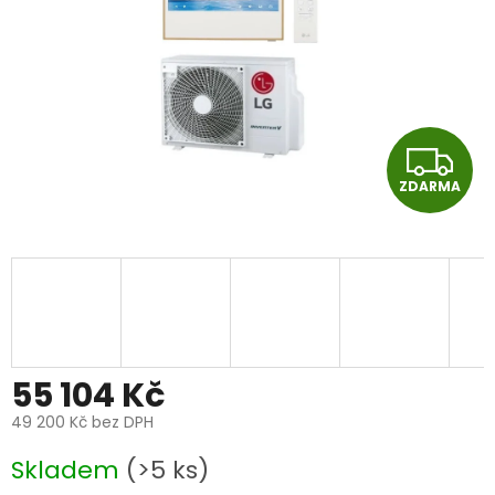
Z
ZDARMA
D
A
R
M
A
55 104 Kč
49 200 Kč bez DPH
Měrná
Skladem
(>5 ks)
cena: