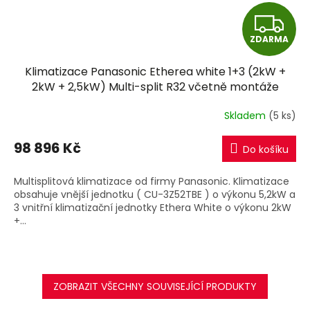
Z
ZDARMA
D
Klimatizace Panasonic Etherea white 1+3 (2kW +
A
2kW + 2,5kW) Multi-split R32 včetně montáže
R
Skladem
(5 ks)
M
98 896 Kč
Do košíku
A
Multisplitová klimatizace od firmy Panasonic. Klimatizace
obsahuje vnější jednotku ( CU-3Z52TBE ) o výkonu 5,2kW a
3 vnitřní klimatizační jednotky Ethera White o výkonu 2kW
+...
ZOBRAZIT VŠECHNY SOUVISEJÍCÍ PRODUKTY