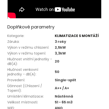
Doplňkové parametry
Kategorie
:
KLIMATIZACE S MONTÁŽÍ
Záruka
:
3 roky
Výkon v režimu chlazení
:
2,5kW
Výkon v režimu topení
:
3,3kW
Hlučnost vnitřní jednotky -
20
dB(A)
:
Hlučnost venkovní
50
jednotky - dB(A)
:
Provedení
:
Single-split
Účinnost (Chlazení /
A++ / A+
Topení)
:
Umístění klimatizace
:
Nástěnná
Velikost místnosti
:
51 - 65 m3
WiFi
:
ANO