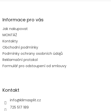
Z
á
p
a
Informace pro vás
t
Jak nakupovat
í
MONTÁŽ
Kontakty
Obchodní podmínky
Podmínky ochrany osobních údajů
Reklamační protokol
Formulář pro odstoupení od smlouvy
Kontakt
info
@
klimasplit.cz
725 517 189