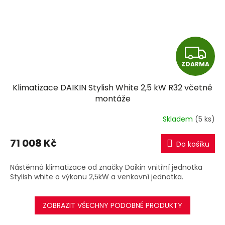
Z
ZDARMA
D
Klimatizace DAIKIN Stylish White 2,5 kW R32 včetně
A
montáže
R
Skladem
(5 ks)
M
71 008 Kč
Do košíku
A
Nástěnná klimatizace od značky Daikin vnitřní jednotka
Stylish white o výkonu 2,5kW a venkovní jednotka.
ZOBRAZIT VŠECHNY PODOBNÉ PRODUKTY