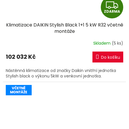
Z
ZDARMA
D
Klimatizace DAIKIN Stylish Black 1+1 5 kW R32 včetně
A
montáže
R
Skladem
(5 ks)
M
102 032 Kč
Do košíku
A
Nástěnná klimatizace od značky Daikin vnitřní jednotka
Stylish black o výkonu 5kW a venkovní jednotka.