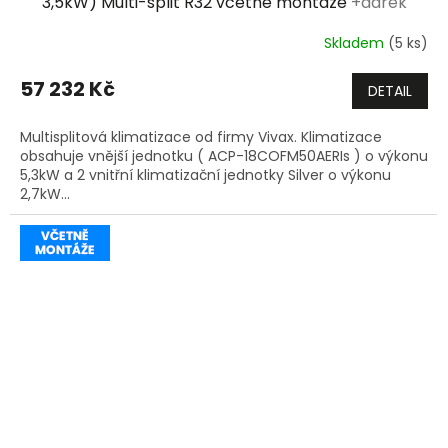
3,5kW) Multi-split R32 včetně montáže
+dárek
zdarma
R
Skladem
(5 ks)
M
57 232 Kč
DETAIL
A
Multisplitová klimatizace od firmy Vivax. Klimatizace
obsahuje vnější jednotku ( ACP-18COFM50AERIs ) o výkonu
5,3kW a 2 vnitřní klimatizační jednotky Silver o výkonu
2,7kW...