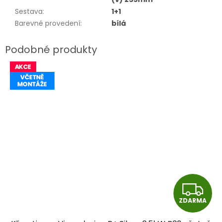
Sestava
:
1+1
Barevné provedení
:
bílá
Z
ZDARMA
D