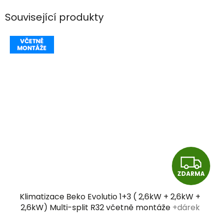
Související produkty
Z
ZDARMA
D
Klimatizace Beko Evolutio 1+3 ( 2,6kW + 2,6kW +
A
2,6kW) Multi-split R32 včetně montáže
+dárek
zdarma