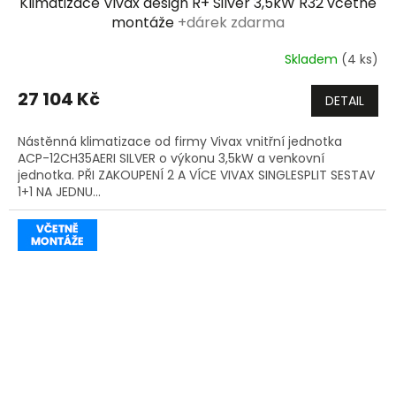
Klimatizace Vivax design R+ Silver 3,5kW R32 včetně
A
montáže
+dárek zdarma
R
Skladem
(4 ks)
M
27 104 Kč
DETAIL
A
Nástěnná klimatizace od firmy Vivax vnitřní jednotka
ACP-12CH35AERI SILVER o výkonu 3,5kW a venkovní
jednotka. PŘI ZAKOUPENÍ 2 A VÍCE VIVAX SINGLESPLIT SESTAV
1+1 NA JEDNU...