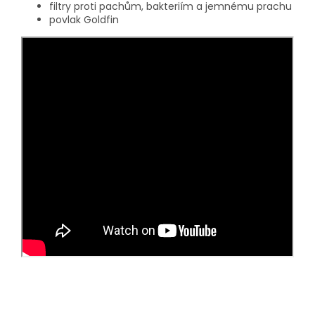
filtry proti pachům, bakteriím a jemnému prachu
povlak Goldfin