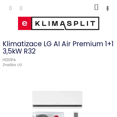
Přejít
NÁKUP
na
obsah
KOŠÍK
Klimatizace LG AI Air Premium 1+1
3,5kW R32
H12S1PA
Značka:
LG