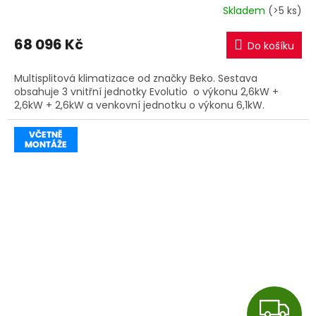
R
Skladem
(>5 ks)
M
68 096 Kč
Do košíku
A
Multisplitová klimatizace od značky Beko. Sestava
obsahuje 3 vnitřní jednotky Evolutio o výkonu 2,6kW +
2,6kW + 2,6kW a venkovní jednotku o výkonu 6,1kW.
Z