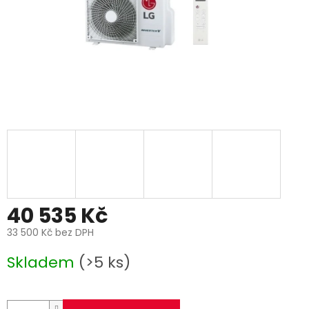
40 535 Kč
33 500 Kč bez DPH
Měrná
Skladem
(>5 ks)
cena: