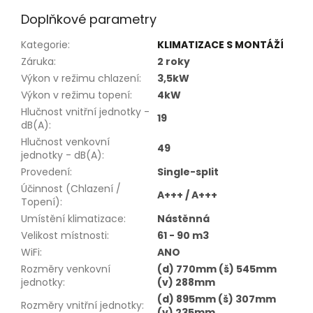
Doplňkové parametry
Kategorie
:
KLIMATIZACE S MONTÁŽÍ
Záruka
:
2 roky
Výkon v režimu chlazení
:
3,5kW
Výkon v režimu topení
:
4kW
Hlučnost vnitřní jednotky -
19
dB(A)
:
Hlučnost venkovní
49
jednotky - dB(A)
:
Provedení
:
Single-split
Účinnost (Chlazení /
A+++ / A+++
Topení)
:
Umístění klimatizace
:
Nástěnná
Velikost místnosti
:
61 - 90 m3
WiFi
:
ANO
Rozměry venkovní
(d) 770mm (š) 545mm
jednotky
:
(v) 288mm
(d) 895mm (š) 307mm
Rozměry vnitřní jednotky
:
(v) 235mm