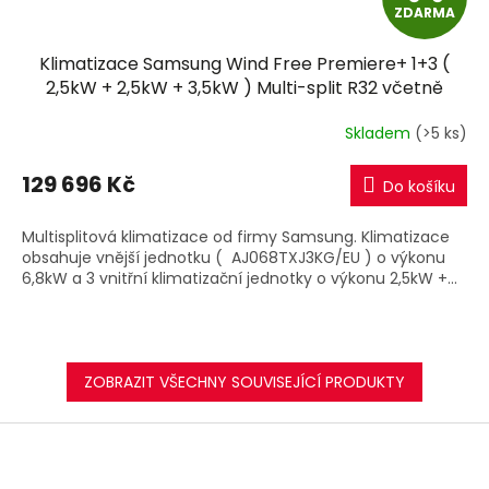
ZDARMA
D
Klimatizace Samsung Wind Free Premiere+ 1+3 (
A
2,5kW + 2,5kW + 3,5kW ) Multi-split R32 včetně
montáže
R
Skladem
(>5 ks)
M
129 696 Kč
Do košíku
A
Multisplitová klimatizace od firmy Samsung. Klimatizace
obsahuje vnější jednotku ( AJ068TXJ3KG/EU ) o výkonu
6,8kW a 3 vnitřní klimatizační jednotky o výkonu 2,5kW +...
ZOBRAZIT VŠECHNY SOUVISEJÍCÍ PRODUKTY
Z
á
p