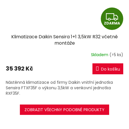
Z
ZDARMA
D
Klimatizace Daikin Sensira 1+1 3,5kW R32 včetně
A
montáže
R
Skladem
(>5 ks)
M
35 392 Kč
Do košíku
A
Nástěnná klimatizace od firmy Daikin vnitřní jednotka
Sensira FTXF35F o výkonu 3,5kW a venkovní jednotka
RXF35F.
ZOBRAZIT VŠECHNY PODOBNÉ PRODUKTY