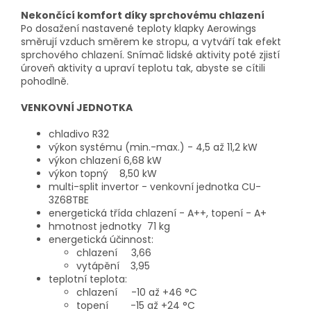
Nekončící komfort díky sprchovému chlazení
Po dosažení nastavené teploty klapky Aerowings
směrují vzduch směrem ke stropu, a vytváří tak efekt
sprchového chlazení. Snímač lidské aktivity poté zjistí
úroveň aktivity a upraví teplotu tak, abyste se cítili
pohodlně.
VENKOVNÍ JEDNOTKA
chladivo R32
výkon systému (min.-max.) - 4,5 až 11,2 kW
výkon chlazení 6,68 kW
výkon topný 8,50 kW
multi-split invertor - venkovní jednotka CU-
3Z68TBE
energetická třída chlazení - A++, topení - A+
hmotnost jednotky 71 kg
energetická účinnost:
chlazení 3,66
vytápění 3,95
teplotní teplota:
chlazení -10 až +46 °C
topení -15 až +24 °C