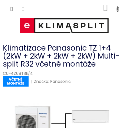
Přejít
NÁKUP
na
obsah
KOŠÍK
Klimatizace Panasonic TZ 1+4
(2kW + 2kW + 2kW + 2kW) Multi-
split R32 včetně montáže
CU-4Z68TBE/4
Značka:
Panasonic