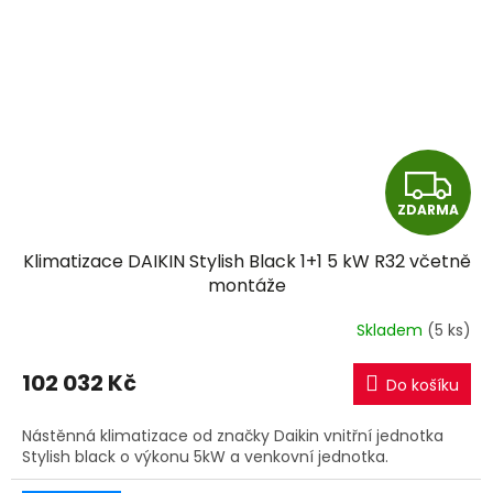
Z
ZDARMA
D
Klimatizace DAIKIN Stylish Black 1+1 5 kW R32 včetně
A
montáže
R
Skladem
(5 ks)
M
102 032 Kč
Do košíku
A
Nástěnná klimatizace od značky Daikin vnitřní jednotka
Stylish black o výkonu 5kW a venkovní jednotka.