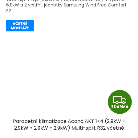
6,8kW a 2 vnitřní jednotky Samsung Wind Free Comfort
S2...
Z
ZDARMA
D
Parapetní klimatizace Acond AKT 1+4 (2,9kW +
A
2,9kW + 2,9kW + 2,9kW) Multi-split R32 včetně
montáže