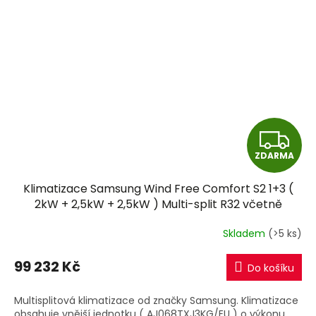
Z
ZDARMA
D
Klimatizace Samsung Wind Free Comfort S2 1+3 (
A
2kW + 2,5kW + 2,5kW ) Multi-split R32 včetně
montáže
R
Skladem
(>5 ks)
M
99 232 Kč
Do košíku
A
Multisplitová klimatizace od značky Samsung. Klimatizace
obsahuje vnější jednotku ( AJ068TXJ3KG/EU ) o výkonu