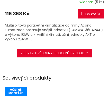
R
Skladem
(5 ks)
M
116 368 Kč
Do košíku
A
Multisplitová parapetní klimatizace od firmy Acond.
Klimatizace obsahuje vnější jednotku ( AMW4-36U4RAA )
o výkonu 10kW a 4 vnitřní klimatizační jednotky AKT o
výkonu 2,9kW +...
ZOBRAZIT VŠECHNY PODOBNÉ PRODUKTY
Související produkty