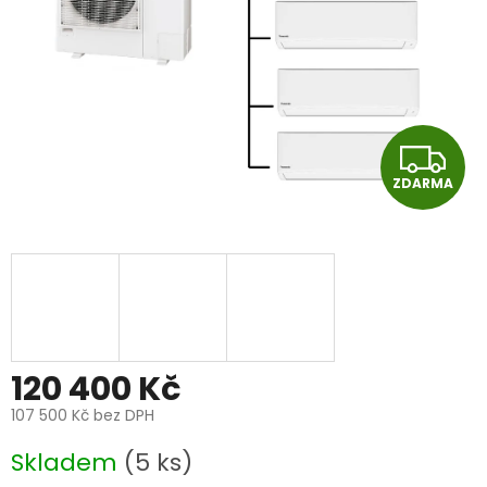
Z
ZDARMA
D
A
R
M
A
120 400 Kč
107 500 Kč bez DPH
Měrná
Skladem
(5 ks)
cena: