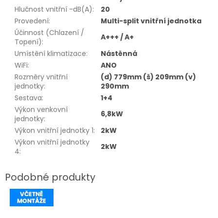
Hlučnost vnitřní -dB(A)
:
20
Provedení
:
Multi-split vnitřní jednotka
Účinnost (Chlazení /
A+++ / A+
Topení)
:
Umístění klimatizace
:
Nástěnná
WiFi
:
ANO
Rozměry vnitřní
(d) 779mm (š) 209mm (v)
jednotky
:
290mm
Sestava
:
1+4
Výkon venkovní
6,8kW
jednotky
:
Výkon vnitřní jednotky 1
:
2kW
Výkon vnitřní jednotky
2kW
4
: