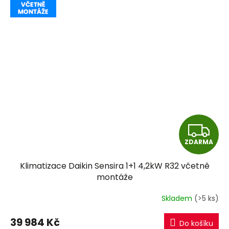
Z
ZDARMA
D
Klimatizace Daikin Sensira 1+1 4,2kW R32 včetně
A
montáže
R
Skladem
(>5 ks)
M
39 984 Kč
Do košíku