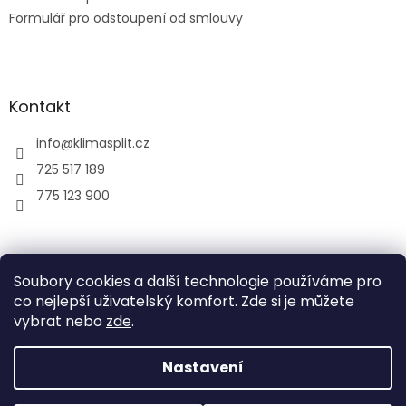
Formulář pro odstoupení od smlouvy
Kontakt
info
@
klimasplit.cz
725 517 189
775 123 900
air-cool
Soubory cookies a další technologie používáme pro
co nejlepší uživatelský komfort. Zde si je můžete
vybrat nebo
zde
.
Vytvořil Shoptet
Nastavení