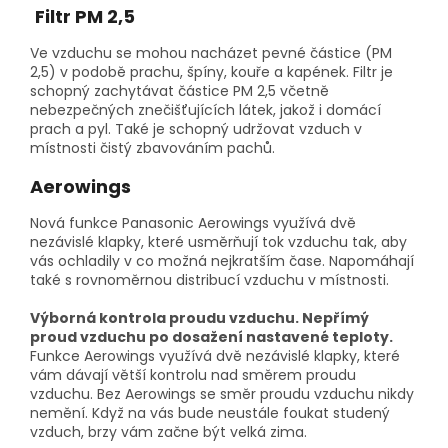
Filtr PM 2,5
Ve vzduchu se mohou nacházet pevné částice (PM
2,5) v podobě prachu, špíny, kouře a kapének. Filtr je
schopný zachytávat částice PM 2,5 včetně
nebezpečných znečišťujících látek, jakož i domácí
prach a pyl. Také je schopný udržovat vzduch v
místnosti čistý zbavováním pachů.
Aerowings
Nová funkce Panasonic Aerowings využívá dvě
nezávislé klapky, které usměrňují tok vzduchu tak, aby
vás ochladily v co možná nejkratším čase. Napomáhají
také s rovnoměrnou distribucí vzduchu v místnosti.
Výborná kontrola proudu vzduchu. Nepřímý
proud vzduchu
po dosažení nastavené teploty.
Funkce Aerowings využívá dvě nezávislé klapky, které
vám dávají větší kontrolu nad směrem proudu
vzduchu. Bez Aerowings se směr proudu vzduchu nikdy
nemění. Když na vás bude neustále foukat studený
vzduch, brzy vám začne být velká zima.