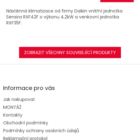
A
Nástěnná klimatizace od firmy Daikin vnitřní jednotka
Sensira RXF42F o výkonu 4,2kW a venkovní jednotka
RXF35F.
ZOBRAZIT VŠECHNY SOUVISEJÍCÍ PRODUKTY
Z
á
p
a
Informace pro vás
t
Jak nakupovat
í
MONTÁŽ
Kontakty
Obchodní podmínky
Podmínky ochrany osobních údajů
Reklamační protokol