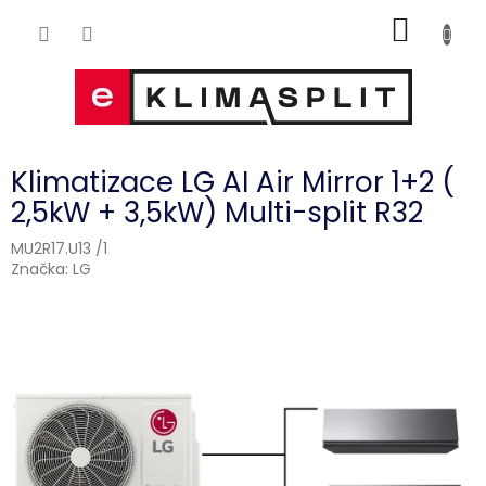
Přejít
NÁKUP
na
obsah
KOŠÍK
Klimatizace LG AI Air Mirror 1+2 (
2,5kW + 3,5kW) Multi-split R32
MU2R17.U13 /1
Značka:
LG