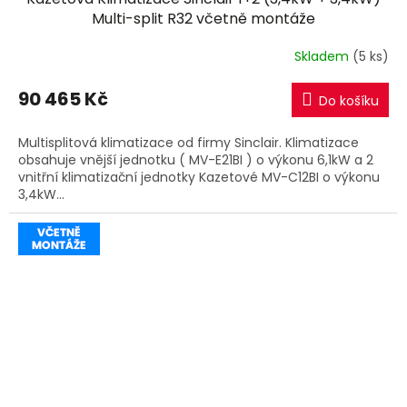
A
Multi-split R32 včetně montáže
R
Skladem
(5 ks)
M
90 465 Kč
Do košíku
A
Multisplitová klimatizace od firmy Sinclair. Klimatizace
obsahuje vnější jednotku ( MV-E21BI ) o výkonu 6,1kW a 2
vnitřní klimatizační jednotky Kazetové MV-C12BI o výkonu
3,4kW...