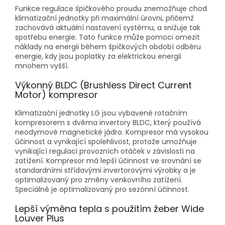
Funkce regulace špičkového proudu znemožňuje chod
klimatizační jednotky při maximální úrovni, přičemž
zachovává aktuální nastavení systému, a snižuje tak
spotřebu energie. Tato funkce může pomoci omezit
náklady na energii během špičkových období odběru
energie, kdy jsou poplatky za elektrickou energii
mnohem vyšší.
Výkonný BLDC (Brushless Direct Current
Motor) kompresor
Klimatizační jednotky LG jsou vybavené rotačním
kompresorem s dvěma invertory BLDC, který používá
neodymové magnetické jádro. Kompresor má vysokou
účinnost a vynikající spolehlivost, protože umožňuje
vynikající regulaci provozních otáček v závislosti na
zatížení. Kompresor má lepší účinnost ve srovnání se
standardními střídavými invertorovými výrobky a je
optimalizovaný pro změny venkovního zatížení.
Speciálně je optimalizovaný pro sezónní účinnost.
Lepší výměna tepla s použitím žeber Wide
Louver Plus