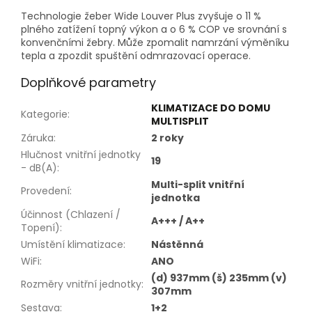
Technologie žeber Wide Louver Plus zvyšuje o 11 %
plného zatížení topný výkon a o 6 % COP ve srovnání s
konvenčními žebry. Může zpomalit namrzání výměníku
tepla a zpozdit spuštění odmrazovací operace.
Doplňkové parametry
KLIMATIZACE DO DOMU
Kategorie
:
MULTISPLIT
Záruka
:
2 roky
Hlučnost vnitřní jednotky
19
- dB(A)
:
Multi-split vnitřní
Provedení
:
jednotka
Účinnost (Chlazení /
A+++ / A++
Topení)
:
Umístění klimatizace
:
Nástěnná
WiFi
:
ANO
(d) 937mm (š) 235mm (v)
Rozměry vnitřní jednotky
:
307mm
Sestava
:
1+2