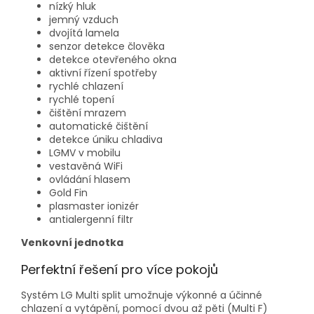
nízký hluk
jemný vzduch
dvojítá lamela
senzor detekce člověka
detekce otevřeného okna
aktivní řízení spotřeby
rychlé chlazení
rychlé topení
čištění mrazem
automatické čištění
detekce úniku chladiva
LGMV v mobilu
vestavěná WiFi
ovládání hlasem
Gold Fin
plasmaster ionizér
antialergenní filtr
Venkovní jednotka
Perfektní řešení pro více pokojů
Systém LG Multi split umožnuje výkonné a účinné
chlazení a vytápění, pomocí dvou až pěti (Multi F)