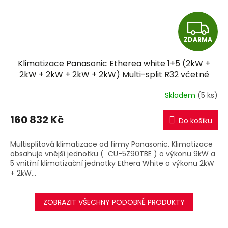
Z
ZDARMA
D
Klimatizace Panasonic Etherea white 1+5 (2kW +
A
2kW + 2kW + 2kW + 2kW) Multi-split R32 včetně
montáže
R
Skladem
(5 ks)
M
160 832 Kč
Do košíku
A
Multisplitová klimatizace od firmy Panasonic. Klimatizace
obsahuje vnější jednotku ( CU-5Z90TBE ) o výkonu 9kW a
5 vnitřní klimatizační jednotky Ethera White o výkonu 2kW
+ 2kW...
ZOBRAZIT VŠECHNY PODOBNÉ PRODUKTY