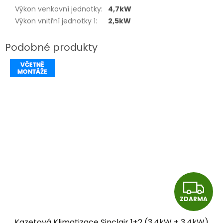
Výkon venkovní jednotky
:
4,7kW
Výkon vnitřní jednotky 1
:
2,5kW
Z
ZDARMA
D
Kazetová Klimatizace Sinclair 1+2 (3,4kW + 3,4kW)