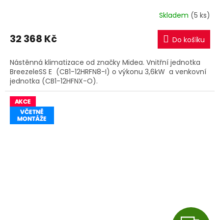
R
Skladem
(5 ks)
M
32 368 Kč
Do košíku
A
Nástěnná klimatizace od značky Midea. Vnitřní jednotka
BreezeleSS E (CB1-12HRFN8-I) o výkonu 3,6kW a venkovní
jednotka (CB1-12HFNX-O).