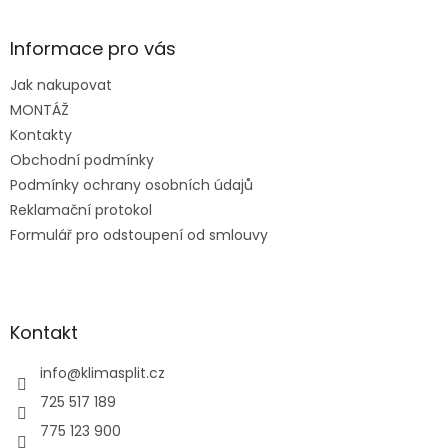
á
p
a
Informace pro vás
t
Jak nakupovat
í
MONTÁŽ
Kontakty
Obchodní podmínky
Podmínky ochrany osobních údajů
Reklamační protokol
Formulář pro odstoupení od smlouvy
Kontakt
info
@
klimasplit.cz
725 517 189
775 123 900