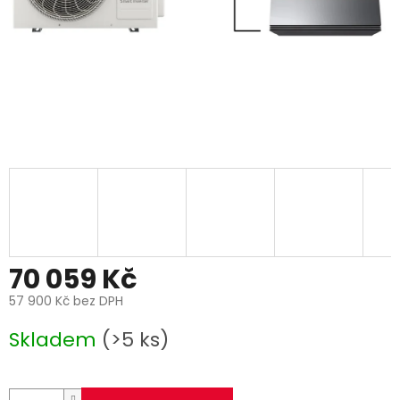
70 059 Kč
57 900 Kč bez DPH
Měrná
Skladem
(>5 ks)
cena: