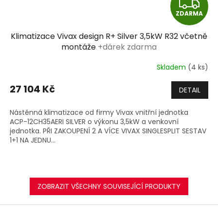
Z
ZDARMA
D
Klimatizace Vivax design R+ Silver 3,5kW R32 včetně
A
montáže
+dárek zdarma
R
Skladem
(4 ks)
M
27 104 Kč
DETAIL
A
Nástěnná klimatizace od firmy Vivax vnitřní jednotka
ACP-12CH35AERI SILVER o výkonu 3,5kW a venkovní
jednotka. PŘI ZAKOUPENÍ 2 A VÍCE VIVAX SINGLESPLIT SESTAV
1+1 NA JEDNU...
ZOBRAZIT VŠECHNY SOUVISEJÍCÍ PRODUKTY
Z