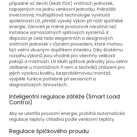
případně až devíti (Multi FDX) vnitřních jednotek,
napojených na jednu venkovní jednotku. Pokročilá
invertorová, multisplitová technologie vyvinutá
společností LG, přináší vysoký výkon při nižší spotřebě
energie. Zároveň je méně prostorově náročná než
instalace samostatných splitových systémů. K
dispozici je celá řada elegantních a designových
vnitřních jednotek v různém provedení, které mohou
být velmi vkusným doplňkem interiéru. Díky širokému
rozsahu výkonů jsou vhodné pro všechny velikosti
pokojů a místností. LG Multi splitové jednotky jsou velmi
oblíbené u montážních fi rem a techniků chlazení pro
jejich vysokou kvalitu, bezproblémovou montáž,
vyspělé funkce potřebné při servisních a
diagnostických činnostech.
Inteligentní regulace zátěže (Smart Load
Control)
Aby se ušetřila provozní energie, probíhá automatická
regulace teploty chladiva podle venkovní teploty.
Regulace špičkového proudu