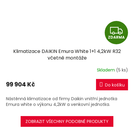
Z
ZDARMA
D
Klimatizace DAIKIN Emura White 1+1 4,2kW R32
A
včetně montáže
R
Skladem
(5 ks)
M
99 904 Kč
Do košíku
A
Nástěnná klimatizace od firmy Daikin vnitřní jednotka
Emura white o výkonu 4,2kW a venkovní jednotka.
ZOBRAZIT VŠECHNY PODOBNÉ PRODUKTY