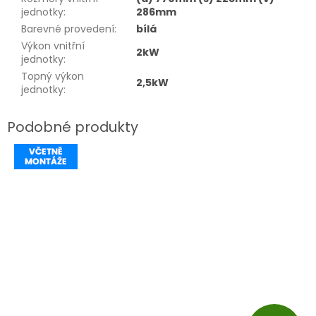
jednotky
:
286mm
Barevné provedení
:
bílá
Výkon vnitřní
2kW
jednotky
:
Topný výkon
2,5kW
jednotky
: