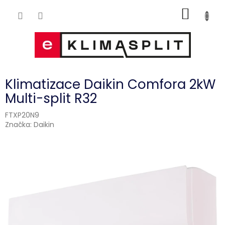
Přejít
NÁKUP
na
obsah
KOŠÍK
Klimatizace Daikin Comfora 2kW
Multi-split R32
FTXP20N9
Značka:
Daikin