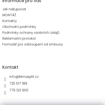
a
Informace pro vás
t
Jak nakupovat
í
MONTÁŽ
Kontakty
Obchodní podmínky
Podmínky ochrany osobních údajů
Reklamační protokol
Formulář pro odstoupení od smlouvy
Kontakt
info
@
klimasplit.cz
725 517 189
775 123 900