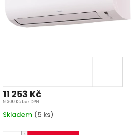
11 253 Kč
9 300 Kč bez DPH
Měrná
Skladem
(5 ks)
cena: