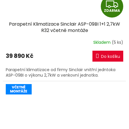
Z
ZDARMA
D
Parapetní Klimatizace Sinclair ASP-09BI 1+1 2,7kW
A
R32 včetně montáže
R
Skladem
(5 ks)
M
39 890 Kč
Do košíku
A
Parapetní klimatizace od firmy Sinclair vnitřní jedntoka
ASP-09BI o výkonu 2,7kW a venkovní jednotka.