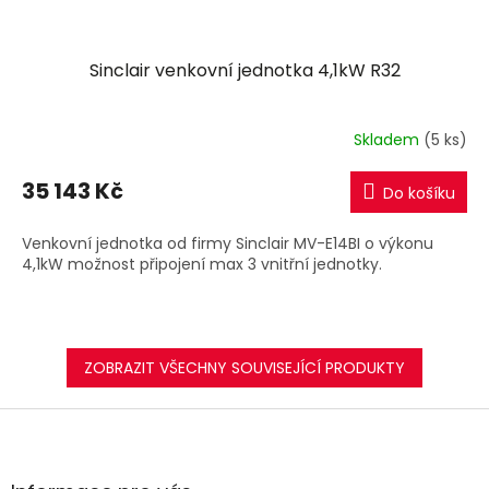
Sinclair venkovní jednotka 4,1kW R32
Skladem
(5 ks)
35 143 Kč
Do košíku
Venkovní jednotka od firmy Sinclair MV-E14BI o výkonu
4,1kW možnost připojení max 3 vnitřní jednotky.
ZOBRAZIT VŠECHNY SOUVISEJÍCÍ PRODUKTY
Z
á
p