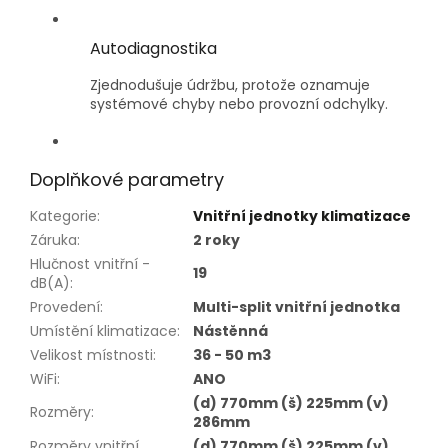
Autodiagnostika
Zjednodušuje údržbu, protože oznamuje
systémové chyby nebo provozní odchylky.
Doplňkové parametry
Kategorie
:
Vnitřní jednotky klimatizace
Záruka
:
2 roky
Hlučnost vnitřní -
19
dB(A)
:
Provedení
:
Multi-split vnitřní jednotka
Umístění klimatizace
:
Nástěnná
Velikost místnosti
:
36 - 50 m3
WiFi
:
ANO
(d) 770mm (š) 225mm (v)
Rozměry
:
286mm
Rozměry vnitřní
(d) 770mm (š) 225mm (v)