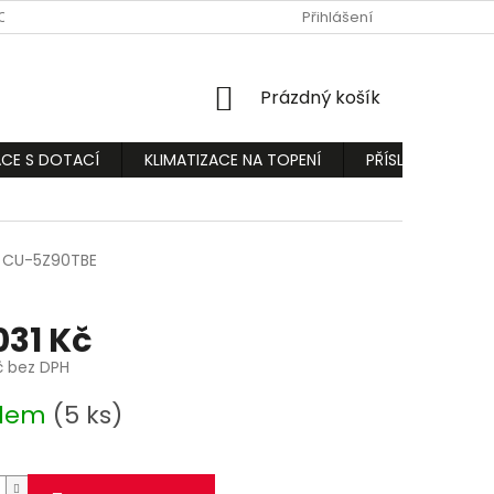
ODMÍNKY
PODMÍNKY OCHRANY OSOBNÍCH ÚDAJŮ
Přihlášení
REKLAMA
NÁKUPNÍ
Prázdný košík
KOŠÍK
ACE S DOTACÍ
KLIMATIZACE NA TOPENÍ
PŘÍSLUŠENSTVÍ
CU-5Z90TBE
031 Kč
č bez DPH
adem
(5 ks)