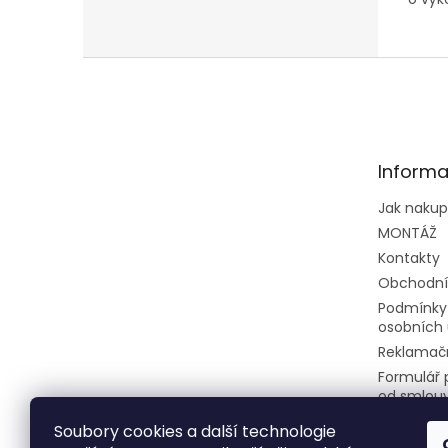
Z
á
p
a
t
Informa
í
Jak naku
MONTÁŽ
Kontakty
Obchodní
Podmínky
osobních 
Reklamačn
Formulář 
od smlou
Soubory cookies a další technologie