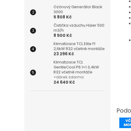
Ozónový Generátor Black
3000
5 808 Kč
Čistička vzduchu Haier 500
m3/h
8 500 Kč
Klimatizace TCL Elite F1
2,6kW R32 včetně montáže
23 296 Kč
Klimatizace TCL
GentleCool P6 1+1 3,4kW
R32 včetně montáže
+dárek zdarma
24 640 Kč