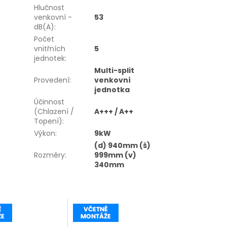
Hlučnost
venkovní -
53
dB(A)
:
Počet
vnitřních
5
jednotek
:
Multi-split
Provedení
:
venkovní
jednotka
Účinnost
(Chlazení /
A+++ / A++
Topení)
:
Výkon
:
9kW
(d) 940mm (š)
Rozměry
:
999mm (v)
340mm