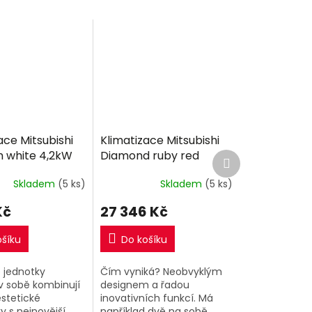
ace Mitsubishi
Klimatizace Mitsubishi
 white 4,2kW
Diamond ruby red
Další
produkt
lit R32
3,5kW Multi-split R32
Skladem
(5 ks)
Skladem
(5 ks)
Kč
27 346 Kč
ošíku
Do košíku
 jednotky
Čím vyniká? Neobvyklým
v sobě kombinují
designem a řadou
estetické
inovativních funkcí. Má
 s nejnovější
například dvě na sobě