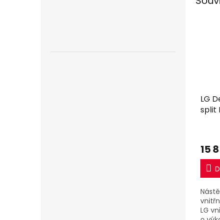
Souv
LG D
split
15 8
D
Nástě
vnitř
LG vn
o výk