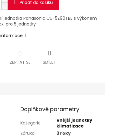
Přidat do košíku
í jednotka Panasonic CU-5Z90TBE s výkonem
x. pro 5 jednotky
í informace
ZEPTAT SE
SDÍLET
Doplňkové parametry
Vnější jednotky
Kategorie
:
klimatizace
Záruka
:
3 roky