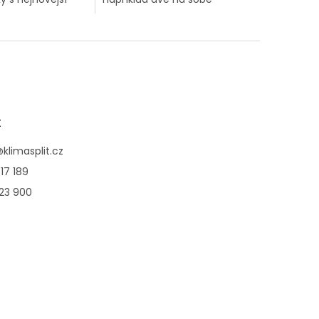
í klimatizační
nezávislé lamely pro
ii. Velmi tichý
výstup vzduchu. Proudění
ízká spotřeba
vzduchu můžete
ní z těchto...
nasměrovat různými
směry, a...
t
@
klimasplit.cz
17 189
123 900