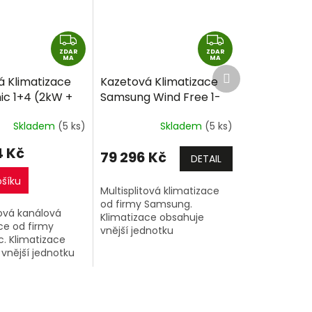
Z
Z
ZDAR
D
ZDAR
D
MA
MA
Další
A
A
á Klimatizace
Kazetová Klimatizace
produkt
R
R
ic 1+4 (2kW +
Samsung Wind Free 1-
M
M
kW + 2kW)
Way 1+2 (2,6kW +
A
A
Skladem
(5 ks)
Skladem
(5 ks)
lit R32 včetně
2,6kW) Multi-split R32
e
včetně montáže
4 Kč
79 296 Kč
DETAIL
ošíku
Multisplitová klimatizace
od firmy Samsung.
tová kanálová
Klimatizace obsahuje
ce od firmy
vnější jednotku
. Klimatizace
(AJ050TXJ2KG/EU) o
vnější jednotku
výkonu 5kW a 2 vnitřní
8TBE ) o výkonu
klimatizační jednotky 1-
 vnitřní
Way o výkonu 2,6kW +
ční jednotky
2,6kW.
UD3 o výkonu...