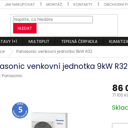
JAK NAKUPOVAT
MONTÁŽ
KONTAKTY
OBCHODNÍ P
HLEDAT
STAVY 1+1
MULTISPLIT
TEPELNÁ ČERPADLA
KLIMATIZ
ace
Panasonic venkovní jednotka 9kW R32
asonic venkovní jednotka 9kW R32
:
Panasonic
86 
71 100 K
Měrná
Skl
cena: