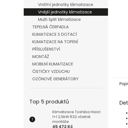
n
Vnitřní jednotky klimatizace
e
Vnější jednotky klimatizace
l
Multi Split klimatizace
TEPELNÁ ČERPADLA
KLIMATIZACE S DOTACÍ
KLIMATIZACE NA TOPENÍ
PŘÍSLUŠENSTVÍ
MONTÁŽ
MOBILNÍ KLIMATIZACE
ČISTIČKY VZDUCHU
OZÓNOVÉ GENERÁTORY
Popi
Top 5 produktů
Det
Klimatizace Toshiba Haori
1+1 2,5kW R32 včetně
montáže
45 472 Kč