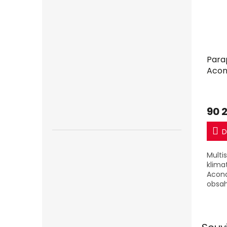
Para
Acon
2,9kW
split
mon
90 
D
Multi
klima
Acond
obsah
AMW3
výkon
klima
o výk