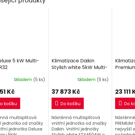
isející produkty
eluxe 5 kW Multi-
Klimatizace Daikin
Klimatiz
 R32
Stylish white 5kW Multi-
Premium
split R32
Multi-sp
Skladem
(5 ks)
Skladem
(5 ks)
51 Kč
37 873 Kč
23 111 
o košíku
Do košíku
Do k
nná multisplitová
Nástěnná multisplitová
Nástěnné
ní jednotka od značky
vnitřní jednotka od značky
PREMIUM 
itřní jednotka Deluxe
Daikin. Vnitřní jednotky
nejvyšší 
onu 5kW.
Stylish white FTXA50AW o
požadavky