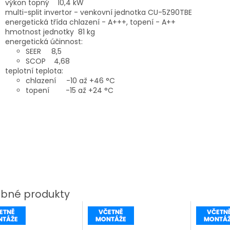
výkon topný 10,4 kW
multi-split invertor - venkovní jednotka CU-5Z90TBE
energetická třída chlazení - A+++, topení - A++
hmotnost jednotky 81 kg
energetická účinnost:
SEER 8,5
SCOP 4,68
teplotní teplota:
chlazení -10 až +46 °C
topení -15 až +24 °C