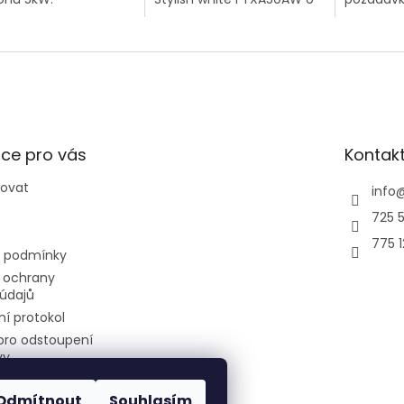
výkonu 5kW.
inovativn
technolog
chod a n
energie či
ce pro vás
Kontak
povat
info
725 5
775 
 podmínky
 ochrany
údajů
í protokol
pro odstoupení
vy
Odmítnout
Souhlasím