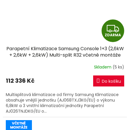
Z
ZDARMA
D
Parapetní Klimatizace Samsung Console 1+3 (2,6kW
A
+ 2,6kW + 2,6kW) Multi-split R32 včetně montáže
R
Skladem
(5 ks)
M
112 336 Kč
Do košíku
A
Multisplitová klimatizace od firmy Samsung Klimatizace
obsahuje vnější jednotku (AJ068TXJ3KG/EU) o výkonu
6,8kW a 3 vnitřní klimatizační jednotky Parapetní
AJ026TNJDKG/EU o...