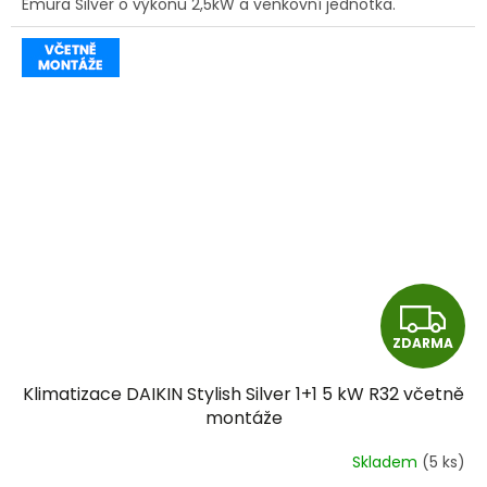
Emura Silver o výkonu 2,5kW a venkovní jednotka.
Z
ZDARMA
D
Klimatizace DAIKIN Stylish Silver 1+1 5 kW R32 včetně
A
montáže
R
Skladem
(5 ks)