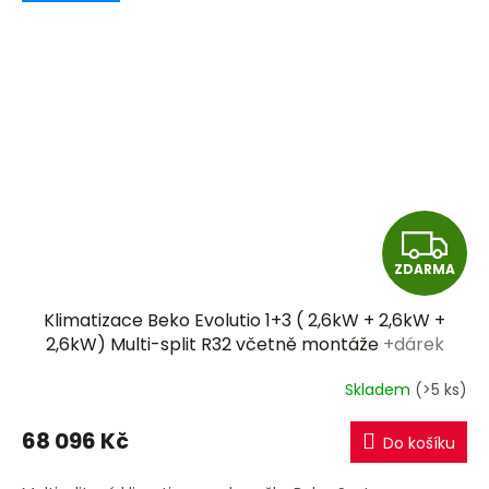
Z
ZDARMA
D
Klimatizace Beko Evolutio 1+3 ( 2,6kW + 2,6kW +
A
2,6kW) Multi-split R32 včetně montáže
+dárek
zdarma
R
Skladem
(>5 ks)
M
68 096 Kč
Do košíku
A