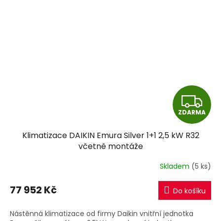
Z
ZDARMA
D
Klimatizace DAIKIN Emura Silver 1+1 2,5 kW R32
A
včetně montáže
R
Skladem
(5 ks)
M
77 952 Kč
Do košíku
A
Nástěnná klimatizace od firmy Daikin vnitřní jednotka