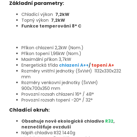
Základní parametry:
Chladící výkon
7,2kW
Topný výkon
7,2kW
Funkce temperování 8° C
Příkon chlazení 2,2kW (Nom.)
Příkon topení 1,96kW (Nom.)
Maximální příkon 3,7kW
Energetická třída
chlazení A++
/
topení A+
Rozměry vnitřní jednotky (ŠxVxH) 1132x330x232
mm
Rozměry venkovní jednotky (ŠxVxH)
900x700x350 mm
Provozní rozsah chlazení 16° / 48°
Provozní rozsah topení -20° / 32°
Chladící okruh:
Obsahuje nové ekologické chladivo
R32
,
neznečišťuje ovzduší
Náplň chladiva R32 1440g