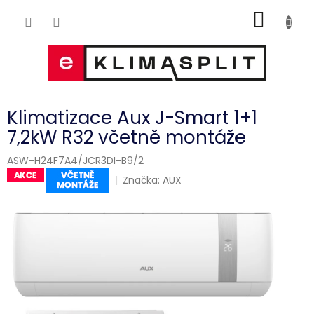
Přejít
NÁKUP
na
obsah
KOŠÍK
Klimatizace Aux J-Smart 1+1
7,2kW R32 včetně montáže
ASW-H24F7A4/JCR3DI-B9/2
Značka:
AUX