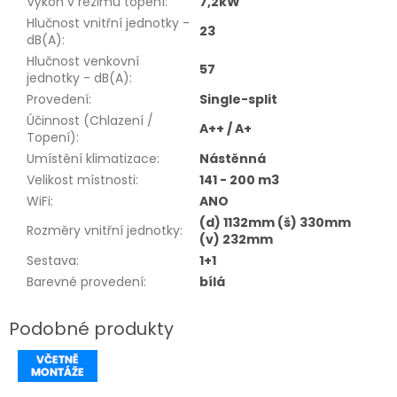
Výkon v režimu topení
:
7,2kW
Hlučnost vnitřní jednotky -
23
dB(A)
:
Hlučnost venkovní
57
jednotky - dB(A)
:
Provedení
:
Single-split
Účinnost (Chlazení /
A++ / A+
Topení)
:
Umístění klimatizace
:
Nástěnná
Velikost místnosti
:
141 - 200 m3
WiFi
:
ANO
(d) 1132mm (š) 330mm
Rozměry vnitřní jednotky
:
(v) 232mm
Sestava
:
1+1
Barevné provedení
:
bílá