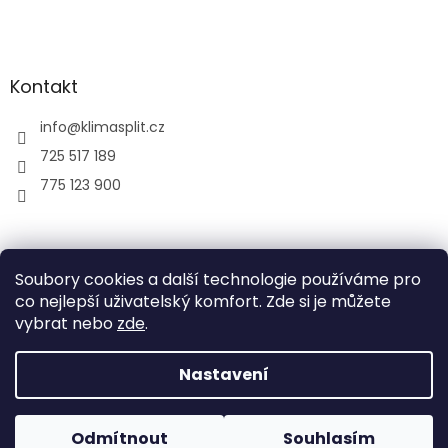
Kontakt
info
@
klimasplit.cz
725 517 189
775 123 900
air-cool
Soubory cookies a další technologie používáme pro
co nejlepší uživatelský komfort. Zde si je můžete
vybrat nebo
zde
.
Vytvořil Shoptet
Nastavení
Copyright 2026
Klimatizace do bytu a firem
. Všechna
Odmítnout
Souhlasím
práva vyhrazena.