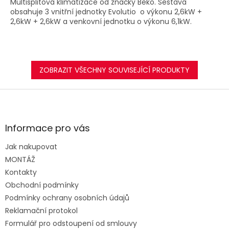
Multisplitová klimatizace od značky Beko. Sestava
obsahuje 3 vnitřní jednotky Evolutio o výkonu 2,6kW +
2,6kW + 2,6kW a venkovní jednotku o výkonu 6,1kW.
ZOBRAZIT VŠECHNY SOUVISEJÍCÍ PRODUKTY
Z
á
p
a
Informace pro vás
t
Jak nakupovat
í
MONTÁŽ
Kontakty
Obchodní podmínky
Podmínky ochrany osobních údajů
Reklamační protokol
Formulář pro odstoupení od smlouvy