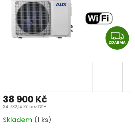
Z
ZDARMA
D
A
R
M
A
38 900 Kč
34 732,14 Kč bez DPH
Měrná
Skladem
(1 ks)
cena: