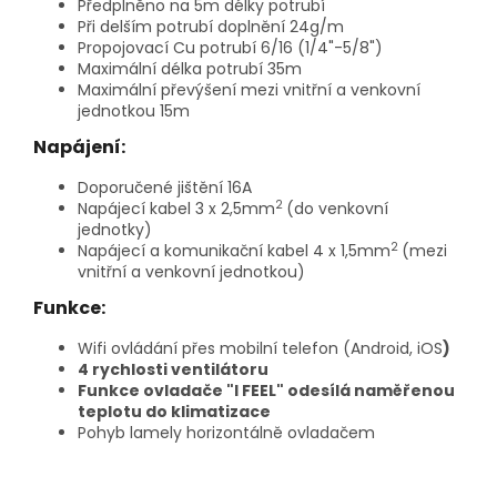
Předplněno na 5m délky potrubí
Při delším potrubí doplnění 24g/m
Propojovací Cu potrubí 6/16 (1/4"-5/8")
Maximální délka potrubí 35m
Maximální převýšení mezi vnitřní a venkovní
jednotkou 15m
Napájení:
Doporučené jištění 16A
2
Napájecí kabel 3 x 2,5mm
(do venkovní
jednotky)
2
Napájecí a komunikační kabel 4 x 1,5mm
(mezi
vnitřní a venkovní jednotkou)
Funkce:
Wifi ovládání přes mobilní telefon (Android, iOS
)
4 rychlosti ventilátoru
Funkce ovladače "I FEEL" odesílá naměřenou
teplotu do klimatizace
Pohyb lamely horizontálně ovladačem