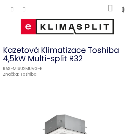
Přejít
NÁKUP
na
obsah
KOŠÍK
Kazetová Klimatizace Toshiba
4,5kW Multi-split R32
RAS-M16U2MUVG-E
Značka:
Toshiba