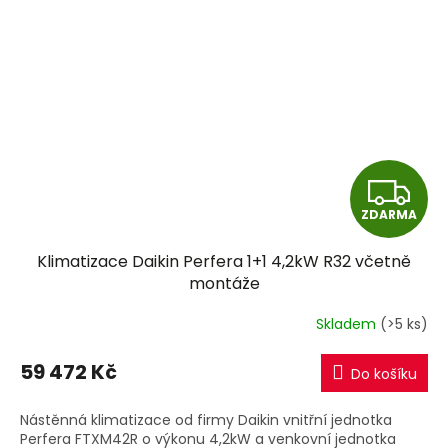
Z
ZDARMA
D
Klimatizace Daikin Perfera 1+1 4,2kW R32 včetně
A
montáže
R
Skladem
(>5 ks)
M
59 472 Kč
Do košíku
A
Nástěnná klimatizace od firmy Daikin vnitřní jednotka
Perfera FTXM42R o výkonu 4,2kW a venkovní jednotka