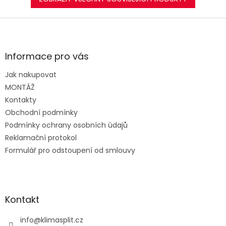
Z
á
p
a
Informace pro vás
t
Jak nakupovat
í
MONTÁŽ
Kontakty
Obchodní podmínky
Podmínky ochrany osobních údajů
Reklamační protokol
Formulář pro odstoupení od smlouvy
Kontakt
info
@
klimasplit.cz