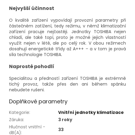
Nejvyšší účinnost
O kvalitě zařízení vypovídají provozní parametry při
částečném zatížení, tedy režimu, v němž klimatizační
zařízení pracuje nejčastěji. Jednotky TOSHIBA nejen
chladí, ale také topí, proto je možné jejich vlastností
využít nejen v létě, ale po celý rok. V obou režimech
dosahují energetické třídy až A+++ – a v tom je pravá
síla technologie TOSHIBA.
Naprosté pohodlí
Specialitou a předností zařízení TOSHIBA je extrémně
tichý provoz, takže přes den ani během spánku
nebudete rušeni.
Doplňkové parametry
Kategorie
:
Vnitřní jednotky klimatizace
Záruka
:
3 roky
Hlučnost vnitřní -
33
dB(A)
: