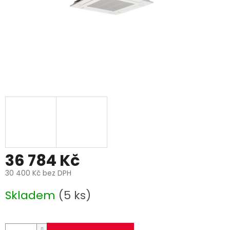
36 784 Kč
30 400 Kč bez DPH
Měrná
Skladem
(5 ks)
cena: