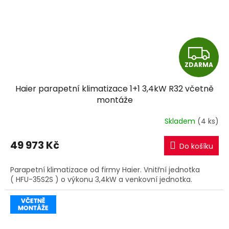
Z
ZDARMA
D
Haier parapetní klimatizace 1+1 3,4kW R32 včetně
A
montáže
R
Skladem
(4 ks)
M
49 973 Kč
Do košíku
A
Parapetní klimatizace od firmy Haier. Vnitřní jednotka
( HFU-35S2S ) o výkonu 3,4kW a venkovní jednotka.