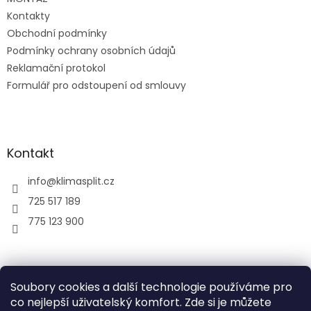
Kontakty
Obchodní podmínky
Podmínky ochrany osobních údajů
Reklamační protokol
Formulář pro odstoupení od smlouvy
Kontakt
info
@
klimasplit.cz
725 517 189
775 123 900
air-cool
Soubory cookies a další technologie používáme pro
co nejlepší uživatelský komfort. Zde si je můžete