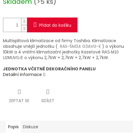
Skladem
(>5 ks)
cena:
Přidat do košíku
Multisplitová klimatizace od firmy Toshiba. Klimatizace
obsahuje vnější jednotku (
RAS-5M34 G3AVG-E
) o výkonu
10kW a 4 vnitřní klimatizační jednotky Kazetové
RAS-M10
o výkonu 2,7kW + 2,7kW + 2,7kW + 2,7kW.
U2MUVG-E
JEDNOTKA VČETNĚ DEKORAČNÍHO PANELU
Detailní informace
ZEPTAT SE
SDÍLET
Popis
Diskuze