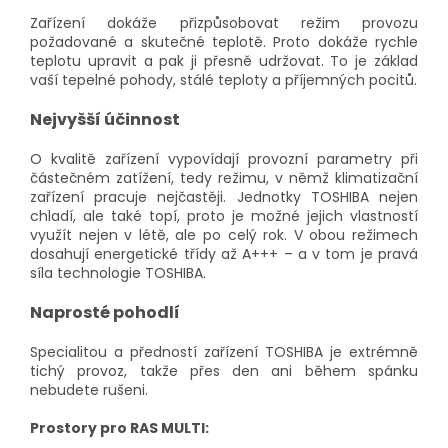
Zařízení dokáže přizpůsobovat režim provozu
požadované a skutečné teplotě. Proto dokáže rychle
teplotu upravit a pak ji přesně udržovat. To je základ
vaší tepelné pohody, stálé teploty a příjemných pocitů.
Nejvyšší účinnost
O kvalitě zařízení vypovídají provozní parametry při
částečném zatížení, tedy režimu, v němž klimatizační
zařízení pracuje nejčastěji. Jednotky TOSHIBA nejen
chladí, ale také topí, proto je možné jejich vlastností
využít nejen v létě, ale po celý rok. V obou režimech
dosahují energetické třídy až A+++ – a v tom je pravá
síla technologie TOSHIBA.
Naprosté pohodlí
Specialitou a předností zařízení TOSHIBA je extrémně
tichý provoz, takže přes den ani během spánku
nebudete rušeni.
Prostory pro RAS MULTI: