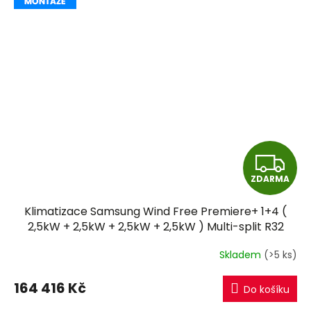
Z
ZDARMA
D
Klimatizace Samsung Wind Free Premiere+ 1+4 (
A
2,5kW + 2,5kW + 2,5kW + 2,5kW ) Multi-split R32
včetně montáže
R
Skladem
(>5 ks)
M
164 416 Kč
Do košíku
A