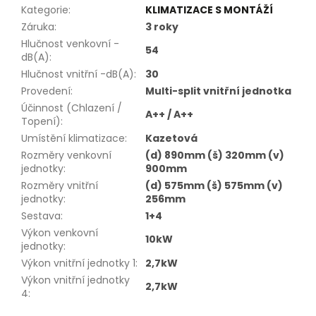
Kategorie
:
KLIMATIZACE S MONTÁŽÍ
Záruka
:
3 roky
Hlučnost venkovní -
54
dB(A)
:
Hlučnost vnitřní -dB(A)
:
30
Provedení
:
Multi-split vnitřní jednotka
Účinnost (Chlazení /
A++ / A++
Topení)
:
Umístění klimatizace
:
Kazetová
Rozměry venkovní
(d) 890mm (š) 320mm (v)
jednotky
:
900mm
Rozměry vnitřní
(d) 575mm (š) 575mm (v)
jednotky
:
256mm
Sestava
:
1+4
Výkon venkovní
10kW
jednotky
:
Výkon vnitřní jednotky 1
:
2,7kW
Výkon vnitřní jednotky
2,7kW
4
: