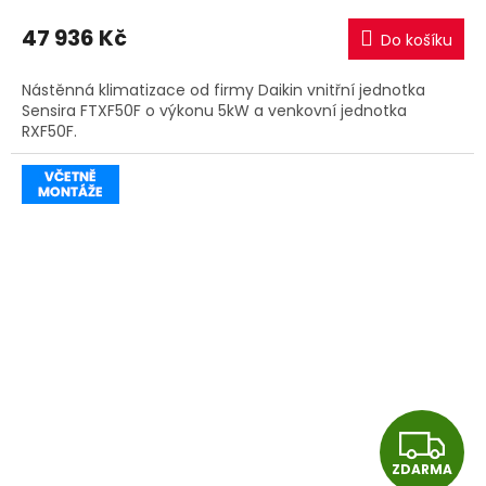
M
47 936 Kč
Do košíku
A
Nástěnná klimatizace od firmy Daikin vnitřní jednotka
Sensira FTXF50F o výkonu 5kW a venkovní jednotka
RXF50F.
Z
ZDARMA