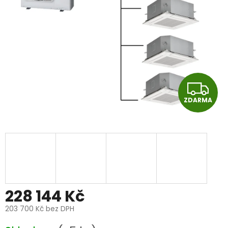
Z
ZDARMA
D
A
R
M
A
228 144 Kč
203 700 Kč bez DPH
Měrná