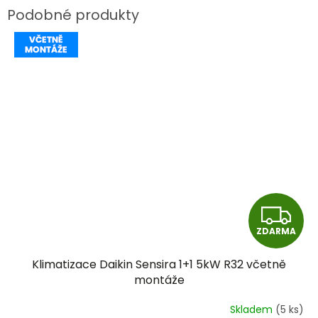
Z
ZDARMA
D
Klimatizace Daikin Sensira 1+1 5kW R32 včetně
A
montáže
R
Skladem
(5 ks)