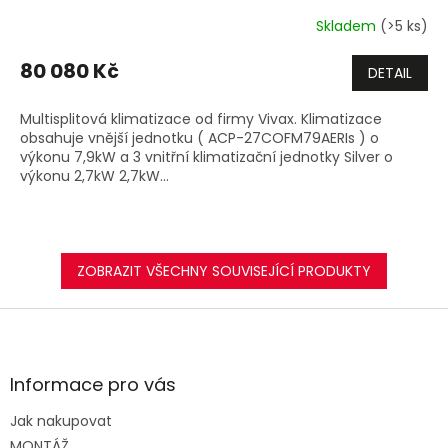
+dárek zdarma
R
Skladem
(>5 ks)
M
80 080 Kč
DETAIL
A
Multisplitová klimatizace od firmy Vivax. Klimatizace
obsahuje vnější jednotku ( ACP-27COFM79AERIs ) o
výkonu 7,9kW a 3 vnitřní klimatizační jednotky Silver o
výkonu 2,7kW 2,7kW...
ZOBRAZIT VŠECHNY SOUVISEJÍCÍ PRODUKTY
Z
á
p
a
Informace pro vás
t
Jak nakupovat
í
MONTÁŽ