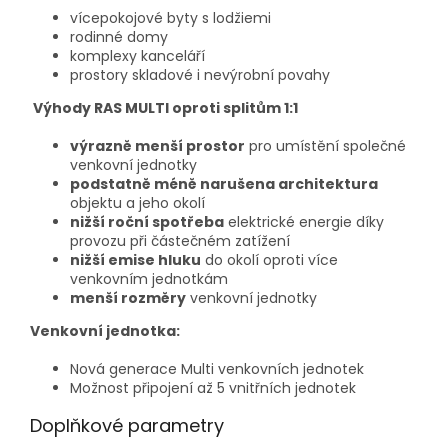
vícepokojové byty s lodžiemi
rodinné domy
komplexy kanceláří
prostory skladové i nevýrobní povahy
Výhody RAS MULTI oproti splitům 1:1
výrazně menší prostor
pro umístění společné
venkovní jednotky
podstatně méně narušena architektura
objektu a jeho okolí
nižší roční spotřeba
elektrické energie díky
provozu při částečném zatížení
nižší emise hluku
do okolí oproti více
venkovním jednotkám
menší rozměry
venkovní jednotky
Venkovní jednotka:
Nová generace Multi venkovních jednotek
Možnost připojení až 5 vnitřních jednotek
Doplňkové parametry