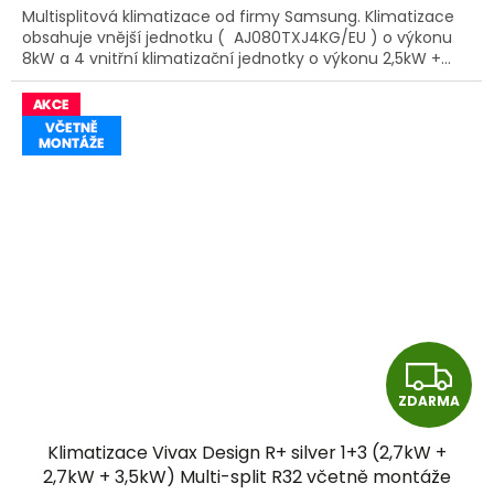
Multisplitová klimatizace od firmy Samsung. Klimatizace
obsahuje vnější jednotku ( AJ080TXJ4KG/EU ) o výkonu
8kW a 4 vnitřní klimatizační jednotky o výkonu 2,5kW +...
Z
ZDARMA
D
Klimatizace Vivax Design R+ silver 1+3 (2,7kW +
A
2,7kW + 3,5kW) Multi-split R32 včetně montáže