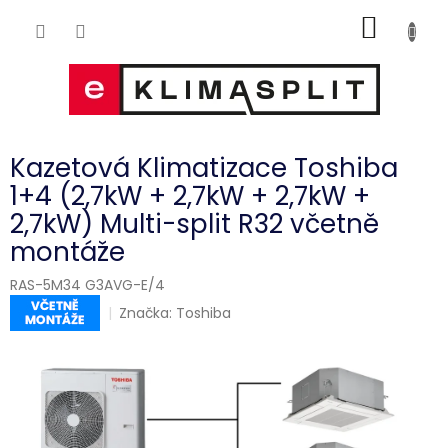
Přejít
NÁKUP
na
obsah
KOŠÍK
Kazetová Klimatizace Toshiba
1+4 (2,7kW + 2,7kW + 2,7kW +
2,7kW) Multi-split R32 včetně
montáže
RAS-5M34 G3AVG-E/4
Značka:
Toshiba