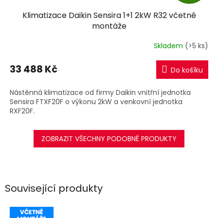
D
Klimatizace Daikin Sensira 1+1 2kW R32 včetně
A
montáže
R
Skladem
(>5 ks)
M
33 488 Kč
Do košíku
A
Nástěnná klimatizace od firmy Daikin vnitřní jednotka
Sensira FTXF20F o výkonu 2kW a venkovní jednotka
RXF20F.
ZOBRAZIT VŠECHNY PODOBNÉ PRODUKTY
Související produkty