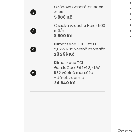
Ozónový Generátor Black
3000
5 808 Kč
Čistička vzduchu Haier 500
m3/h
8 500 Kč
Klimatizace TCL Elite F1
2,6kW R32 včetně montáže
23 296 Kč
Klimatizace TCL
GentleCool P6 1+1 3,4kW
R32 včetně montáže
+dárek zdarma
24 640 Kč