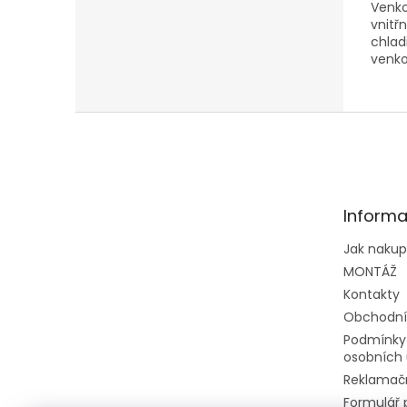
Venko
vnitřn
chlad
venko
Z
á
p
a
t
Informa
í
Jak naku
MONTÁŽ
Kontakty
Obchodní
Podmínky
osobních 
Reklamačn
Formulář 