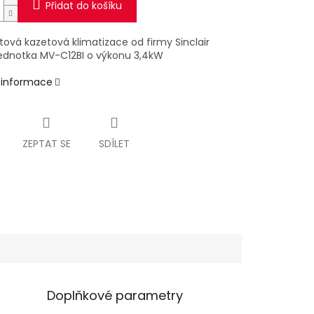
Přidat do košíku
itová kazetová klimatizace od firmy Sinclair
 jednotka MV-C12BI o výkonu 3,4kW
í informace
ZEPTAT SE
SDÍLET
Doplňkové parametry