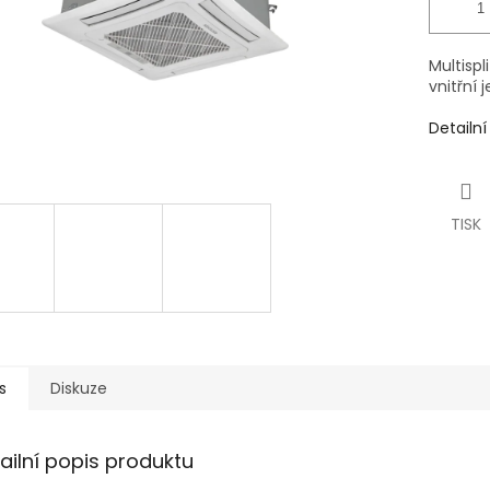
Multispl
vnitřní
Detailn
TISK
s
Diskuze
ailní popis produktu