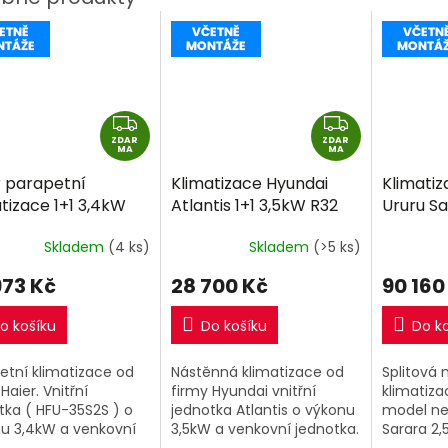
Z
Z
ZDAR
D
ZDAR
D
MA
MA
A
A
r parapetní
Klimatizace Hyundai
Klimatiz
R
R
tizace 1+1 3,4kW
Atlantis 1+1 3,5kW R32
Ururu Sa
M
M
včetně montáže
včetně montáže
včetně 
A
A
Skladem
(4 ks)
Skladem
(>5 ks)
973 Kč
28 700 Kč
90 160
o košíku
Do košíku
Do k
etní klimatizace od
Nástěnná klimatizace od
Splitová
Haier. Vnitřní
firmy Hyundai vnitřní
klimatiza
tka ( HFU-35S2S ) o
jednotka Atlantis o výkonu
model nej
u 3,4kW a venkovní
3,5kW a venkovní jednotka.
Sarara 2,