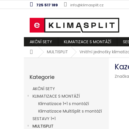
Přejít
725 517 189
info@klimasplit.cz
na
obsah
AKČNÍ SETY
KLIMATIZACE S MONTÁŽÍ
SE
Domů
MULTISPLIT
Vnitřní jednotky klimati
P
Kaz
o
Přeskočit
s
Kategorie
Značka
kategorie
t
r
AKČNÍ SETY
a
KLIMATIZACE S MONTÁŽÍ
n
Klimatizace 1+1 s montáží
n
í
Klimatizace MultiSplit s montáží
p
SESTAVY 1+1
a
MULTISPLIT