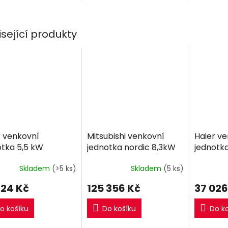
otka.
třída A++
vnitřní je
venkovní 
isející produkty
r venkovní
Mitsubishi venkovní
Haier v
otka 5,5 kW
jednotka nordic 8,3kW
jednotk
Multi-split R32
Skladem
(>5 ks)
Skladem
(5 ks)
724 Kč
125 356 Kč
37 026
o košíku
Do košíku
Do k