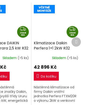
Z
Z
ZDAR
D
ZDAR
D
MA
MA
Další
A
A
ace DAIKIN
Klimatizace Daikin
produkt
R
R
rara 2,5 kW R32
Perfera 1+1 2kW R32
M
M
montáže
včetně montáže
A
A
Skladem
(>5 ks)
Skladem
(>5 ks)
 Kč
42 896 Kč
ošíku
Do košíku
 nástěnná
Nástěnná klimatizace od
ce značky Daikin,
firmy Daikin vnitřní
vyšší třídy Ururu
jednotka Perfera FTXM20R
5 kW, energetická
o výkonu 2kW a venkovní