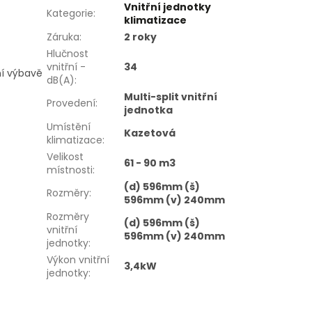
Vnitřní jednotky
Kategorie
:
klimatizace
Záruka
:
2 roky
Hlučnost
vnitřní -
34
ní výbavě
dB(A)
:
Multi-split vnitřní
Provedení
:
jednotka
Umístění
Kazetová
klimatizace
:
Velikost
61 - 90 m3
místnosti
:
(d) 596mm (š)
Rozměry
:
596mm (v) 240mm
Rozměry
(d) 596mm (š)
vnitřní
596mm (v) 240mm
jednotky
:
Výkon vnitřní
3,4kW
jednotky
: