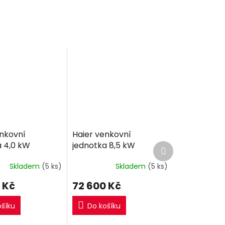
+/A+++, hlučnost
jednotka RXM20R9.
dnotky 19 dB a
jednotky 46 dB....
enkovní
Haier venkovní
a 4,0 kW
jednotka 8,5 kW
Další
produkt
Skladem
(5 ks)
Skladem
(5 ks)
 Kč
72 600 Kč
ošíku
Do košíku