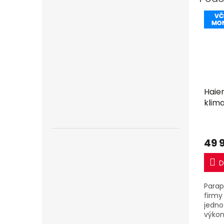
Haie
klima
R32 
49 
D
Parap
firmy 
jedno
výkon