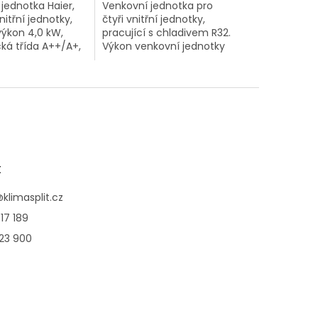
jednotka Haier,
Venkovní jednotka pro
nitřní jednotky,
čtyři vnitřní jednotky,
výkon 4,0 kW,
pracující s chladivem R32.
ká třída A++/A+,
Výkon venkovní jednotky
oz – 52 dB, . . .
8,5kW.
t
@
klimasplit.cz
17 189
123 900