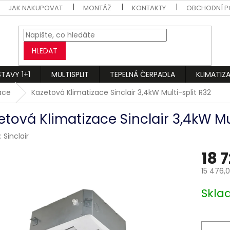
JAK NAKUPOVAT
MONTÁŽ
KONTAKTY
OBCHODNÍ P
HLEDAT
STAVY 1+1
MULTISPLIT
TEPELNÁ ČERPADLA
KLIMATIZ
zace
Kazetová Klimatizace Sinclair 3,4kW Multi-split R32
etová Klimatizace Sinclair 3,4kW Mul
:
Sinclair
18 
15 476,
Měrná
Skl
cena: