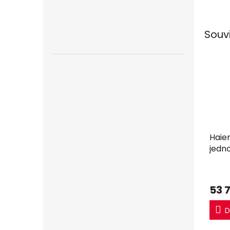
jedn
Souv
Haie
jedn
53 
D