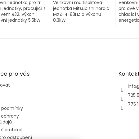
vní jednotka pro tři
Venkovní multisplitová
Venkovní 
í jednotky, pracující s
jednotka Mitsubishi nordic
pro dvě v
ivem R32. Výkon
MXZ-4F83HZ o výkonu
chladící 
vní jednotky 5,5kW.
8,3kW
energetic
tichý prov
ce pro vás
Kontak
povat
info
725 5
775 
 podmínky
 ochrany
údajů
í protokol
pro odstoupení