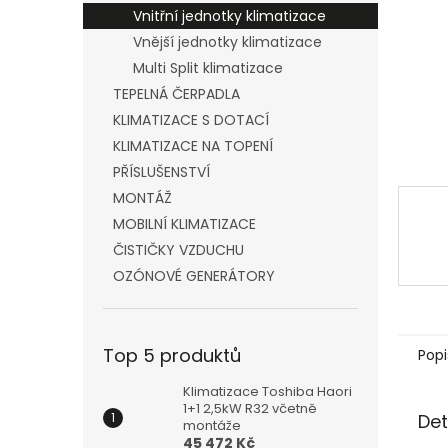
n
Vnitřní jednotky klimatizace
e
Vnější jednotky klimatizace
l
Multi Split klimatizace
TEPELNÁ ČERPADLA
KLIMATIZACE S DOTACÍ
KLIMATIZACE NA TOPENÍ
PŘÍSLUŠENSTVÍ
MONTÁŽ
MOBILNÍ KLIMATIZACE
ČISTIČKY VZDUCHU
OZÓNOVÉ GENERÁTORY
Top 5 produktů
Popi
Klimatizace Toshiba Haori
1+1 2,5kW R32 včetně
Det
montáže
45 472 Kč