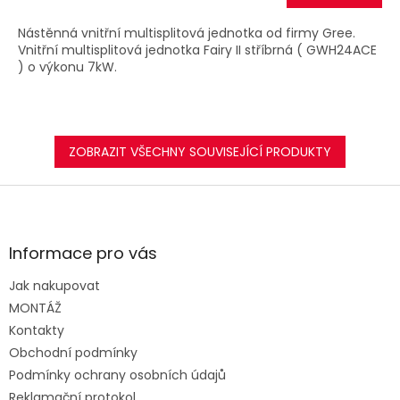
Nástěnná vnitřní multisplitová jednotka od firmy Gree.
Vnitřní multisplitová jednotka Fairy II stříbrná ( GWH24ACE
) o výkonu 7kW.
ZOBRAZIT VŠECHNY SOUVISEJÍCÍ PRODUKTY
Z
á
p
a
Informace pro vás
t
Jak nakupovat
í
MONTÁŽ
Kontakty
Obchodní podmínky
Podmínky ochrany osobních údajů
Reklamační protokol