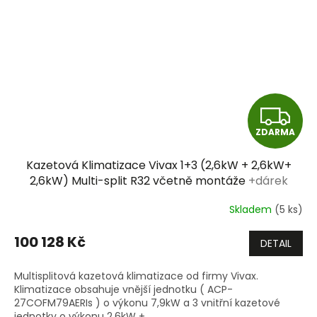
Z
ZDARMA
D
Kazetová Klimatizace Vivax 1+3 (2,6kW + 2,6kW+
A
2,6kW) Multi-split R32 včetně montáže
+dárek
zdarma
R
Skladem
(5 ks)
M
100 128 Kč
DETAIL
A
Multisplitová kazetová klimatizace od firmy Vivax.
Klimatizace obsahuje vnější jednotku ( ACP-
27COFM79AERIs ) o výkonu 7,9kW a 3 vnitřní kazetové
jednotky o výkonu 2,6kW +...