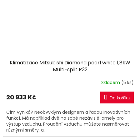
Klimatizace Mitsubishi Diamond pearl white 1,8kW
Multi-split R32
Skladem
(5 ks)
20 933 Kč
Do košíku
Čím vyniká? Neobvyklým designem a řadou inovativních
funkcí. Má například dvě na sobě nezávislé lamely pro
výstup vzduchu. Proudění vzduchu můžete nasměrovat
různými směry, a...