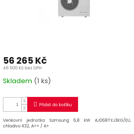
56 265 Kč
46 500 Kč bez DPH
Měrná
Skladem
(1 ks)
cena:
Přidat do košíku
Venkovní jednotka Samsung 6,8 kW AJ068TXJ3KG/EU,
chladivo R32, A++ / A+