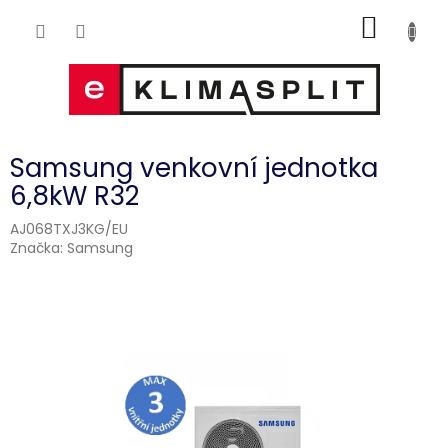
Přejít
NÁKUP
na
obsah
KOŠÍK
Samsung venkovní jednotka
6,8kW R32
AJ068TXJ3KG/EU
Značka:
Samsung