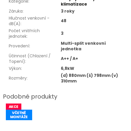
Kategorie
:
klimatizace
Záruka
:
3 roky
Hlučnost venkovní -
48
dB(A)
:
Počet vnitřních
3
jednotek
:
Multi-split venkovní
Provedení
:
jednotka
Účinnost (Chlazení /
A++ / A+
Topení)
:
Výkon
:
6,8kW
(d) 880mm (š) 798mm (v)
Rozměry
:
310mm