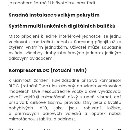
je mnohem šetrnější k životnímu prostředí.
Snadná instalace s velkým pokrytím
Systém multifunkčních digitálních balíčků
Místo připojení k jediné interiérové jednotce lze jednu
venkovní klimatizační jednotku Samsung připojit až ke
čtyřem vnitřním jednotkám. Uživatel může současně
ovládat všechny druhy interiérových jednotek jediným
dálkovým ovladačem.
Kompresor BLDC (rotační Twin)
K účinnosti zařízení FJM zásadně přispívá kompresor
BLDC (rotační Twin) instalovaný na všech venkovních
modelech. Dvě nesoustředné vačky a dvě vyvažovací
závaží zajišťují mimořádně nízký stupeň vibrací, což
přispívá k celkově tiššímu provozu. Díky péči o kvalitu
pohyblivých dílů, jako jsou robustní ložiska,
a prémiových párových válečků a lopatek nabízí
mimořádnou stabilitu a odolnost.