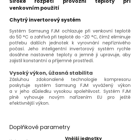
Široké rozpětí provozní teploty při
venkovním použití
Chytrý invertorový systém
Systém Samsung FJM ochlazuje při venkovní teplotě
do 50 °C a zahřívá při teplotě do -20 °C, čímž eliminuje
potřebu dalších jednotek k vyrovnání nepříznivého
počasí. Jeho inteligentní invertorový systém rychle
dosáhne nastavené teploty a jemně ji upravuje, aby
zajistil konstantní a příjemné prostředí.
Vysoký výkon, úžasná stabilita
Zásluhou zdokonalené technologie kompresoru
poskytuje systém Samsung FJM vyvážený výkon
a v jeho důsledku vysokou spolehlivost. Systém FJM
plně vyhovuje novým nařízením EU pro ještě
efektivnější výkon.
Doplňkové parametry
Vnější jednotky