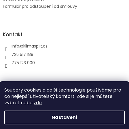
Formulář pro odstoupení od smlouvy
Kontakt
info
@
klimasplit.cz
725 517 189
775 123 900
air-cool
Soubory cookies a další technologie používáme pro
co nejlepší uživatelský komfort. Zde si je můžete
vybrat nebo
zde
.
Vytvořil Shoptet
Nastavení