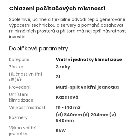
Chlazení počítačových místností
Spolehlivě, účinně a flexibilně odvádí teplo generované
výpočetní technickou a servery a pomáhá dosahovat
minimálních prostorů a při tom má nejlepší návratnost
investic.
Doplňkové parametry
Kategorie
:
Vnitřní jednotky klimatizace
Záruka
:
3 roky
Hlučnost vnitřní -
31
dB(A)
:
Provedení
:
Multi-split vnitřní jednotka
Umístění
Kazetová
klimatizace
:
Velikost místnosti
:
111 - 140 m3
(d) 840mm (š) 204mm (v)
Rozměry
:
840mm
Výkon vnitřní
5kW
jednotky
: