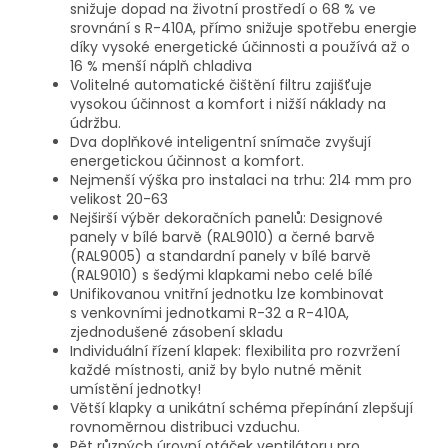
snižuje dopad na životní prostředí o 68 % ve
srovnání s R-410A, přímo snižuje spotřebu energie
díky vysoké energetické účinnosti a používá až o
16 % menší náplň chladiva
Volitelné automatické čištění filtru zajišťuje
vysokou účinnost a komfort i nižší náklady na
údržbu.
Dva doplňkové inteligentní snímače zvyšují
energetickou účinnost a komfort.
Nejmenší výška pro instalaci na trhu: 214 mm pro
velikost 20-63
Nejširší výběr dekoračních panelů: Designové
panely v bílé barvě (RAL9010) a černé barvě
(RAL9005) a standardní panely v bílé barvě
(RAL9010) s šedými klapkami nebo celé bílé
Unifikovanou vnitřní jednotku lze kombinovat
s venkovními jednotkami R-32 a R-410A,
zjednodušené zásobení skladu
Individuální řízení klapek: flexibilita pro rozvržení
každé místnosti, aniž by bylo nutné měnit
umístění jednotky!
Větší klapky a unikátní schéma přepínání zlepšují
rovnoměrnou distribuci vzduchu.
Pět různých úrovní otáček ventilátoru pro