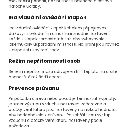
maximální pohodlí, bez nutnosti nákladné a časově
náročné údržby.
Individuální ovládání klapek
Individuální ovládání klapek kabelem připojeným
dálkovým ovládáním umožňuje snadné nastavení
každé z klapek samostatně tak, aby vyhovovalo
jakémukoliv uspořádání místnosti. Na přání jsou rovněž
k dispozici uzavírací sady.
Režim nepřítomnosti osob
Během nepřítomnosti udržuje vnitřní teplotu na určité
hodnotě, čímž šetří energii.
Prevence průvanu
Při počátku ohřevu nebo pokud je termostat vypnutý,
je směr výstupu vzduchu nastaven vodorovně a
otáčky ventilátoru jsou nastaveny na nízkou hodnotu,
aby nedocházelo k průvanu. Po zahřátí jsou výstup
vzduchu a otáčky ventilátoru nastaveny podle
požadavku.