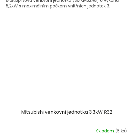
MultiSplitová venkvoní jednotka (3MXM52A8) o výkonu
5,2kW s maximálním počkem vnitřních jednotek 3.
Mitsubishi venkovní jednotka 3,3kW R32
Skladem
(5 ks)