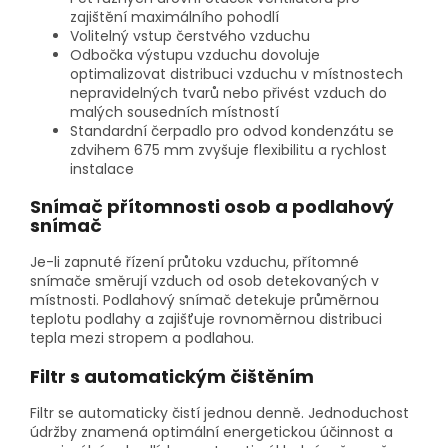
zajištění maximálního pohodlí
Volitelný vstup čerstvého vzduchu
Odbočka výstupu vzduchu dovoluje
optimalizovat distribuci vzduchu v místnostech
nepravidelných tvarů nebo přivést vzduch do
malých sousedních místností
Standardní čerpadlo pro odvod kondenzátu se
zdvihem 675 mm zvyšuje flexibilitu a rychlost
instalace
Snímač přítomnosti osob a podlahový
snímač
Je-li zapnuté řízení průtoku vzduchu, přítomné
snímače směrují vzduch od osob detekovaných v
místnosti. Podlahový snímač detekuje průměrnou
teplotu podlahy a zajišťuje rovnoměrnou distribuci
tepla mezi stropem a podlahou.
Filtr s automatickým čištěním
Filtr se automaticky čistí jednou denně. Jednoduchost
údržby znamená optimální energetickou účinnost a