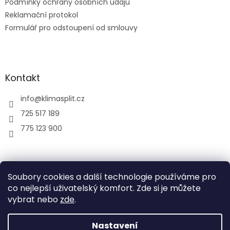
Podmínky ochrany osobních údajů
Reklamační protokol
Formulář pro odstoupení od smlouvy
Kontakt
info
@
klimasplit.cz
725 517 189
775 123 900
air-cool
Soubory cookies a další technologie používáme pro
co nejlepší uživatelský komfort. Zde si je můžete
vybrat nebo
zde
.
Vytvořil Shoptet
Nastavení