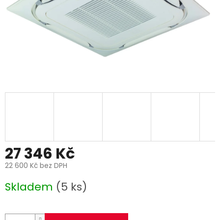
27 346 Kč
22 600 Kč bez DPH
Měrná
Skladem
(5 ks)
cena: