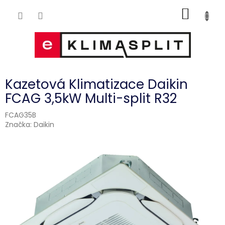
Přejít
NÁKUP
na
obsah
KOŠÍK
Kazetová Klimatizace Daikin
FCAG 3,5kW Multi-split R32
FCAG35B
Značka:
Daikin