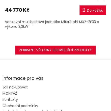
44 770 Kč
Do košíku
Venkovní multisplitová jednotka Mitsubishi MXZ-2F33 o
výkonu 3,3kW
ZOBRAZIT VŠECHNY SOUVISEJÍCÍ PRODUKTY
Z
á
p
a
Informace pro vás
t
Jak nakupovat
í
MONTÁŽ
Kontakty
Obchodní podmínky