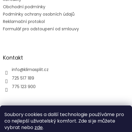
Obchodní podmínky
Podmínky ochrany osobních údajů
Reklamační protokol
Formulář pro odstoupení od smlouvy
Kontakt
info
@
klimasplit.cz
725 517 189
775 123 900
air-cool
Soubory cookies a další technologie používáme pro
co nejlepší uživatelský komfort. Zde si je můžete
vybrat nebo
zde
.