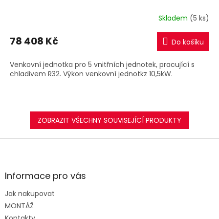
Skladem
(5 ks)
78 408 Kč
Do košíku
Venkovní jednotka pro 5 vnitřních jednotek, pracující s
chladivem R32. Výkon venkovní jednotkz 10,5kW.
ZOBRAZIT VŠECHNY SOUVISEJÍCÍ PRODUKTY
Z
á
p
a
Informace pro vás
t
Jak nakupovat
í
MONTÁŽ
Kontakty