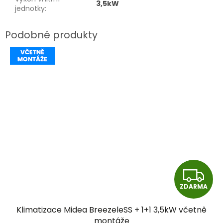
3,5kW
jednotky
:
Z
ZDARMA
D
Klimatizace Midea BreezeleSS + 1+1 3,5kW včetně
A
montáže