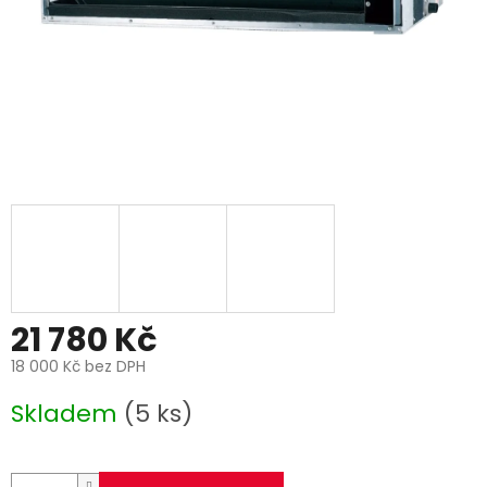
21 780 Kč
18 000 Kč bez DPH
Měrná
Skladem
(5 ks)
cena: