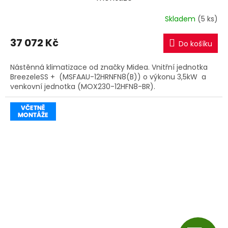
R
Skladem
(5 ks)
M
37 072 Kč
Do košíku
A
Nástěnná klimatizace od značky Midea. Vnitřní jednotka
BreezeleSS + (MSFAAU-12HRNFN8(B)) o výkonu 3,5kW a
venkovní jednotka (MOX230-12HFN8-BR).