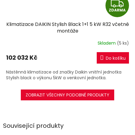
Z
ZDARMA
D
Klimatizace DAIKIN Stylish Black 1+1 5 kW R32 včetně
A
montáže
R
Skladem
(5 ks)
M
102 032 Kč
Do košíku
A
Nástěnná klimatizace od značky Daikin vnitřní jednotka
Stylish black o výkonu 5kW a venkovní jednotka.
ZOBRAZIT VŠECHNY PODOBNÉ PRODUKTY
Související produkty