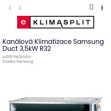
Přejít
NÁKUP
na
obsah
KOŠÍK
Kanálová Klimatizace Samsung
Duct 3,5kW R32
AJ035TNLDEG/EU
Značka:
Samsung