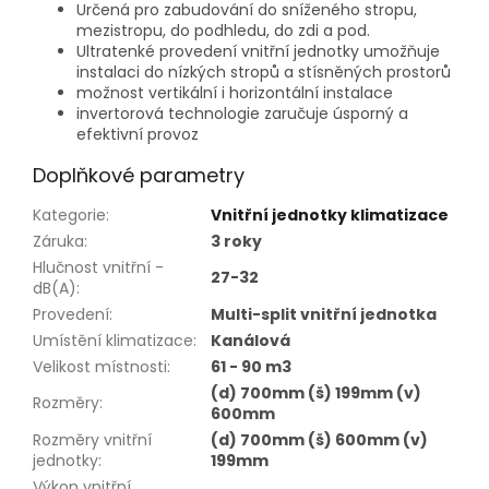
Určená pro zabudování do sníženého stropu,
mezistropu, do podhledu, do zdi a pod.
Ultratenké provedení vnitřní jednotky umožňuje
instalaci do nízkých stropů a stísněných prostorů
možnost vertikální i horizontální instalace
invertorová technologie zaručuje úsporný a
efektivní provoz
Doplňkové parametry
Kategorie
:
Vnitřní jednotky klimatizace
Záruka
:
3 roky
Hlučnost vnitřní -
27-32
dB(A)
:
Provedení
:
Multi-split vnitřní jednotka
Umístění klimatizace
:
Kanálová
Velikost místnosti
:
61 - 90 m3
(d) 700mm (š) 199mm (v)
Rozměry
:
600mm
Rozměry vnitřní
(d) 700mm (š) 600mm (v)
jednotky
:
199mm
Výkon vnitřní