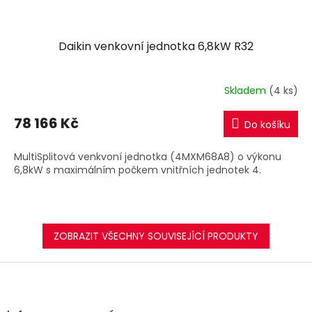
Daikin venkovní jednotka 6,8kW R32
Skladem
(4 ks)
78 166 Kč
Do košíku
MultiSplitová venkvoní jednotka (4MXM68A8) o výkonu
6,8kW s maximálním počkem vnitřních jednotek 4.
ZOBRAZIT VŠECHNY SOUVISEJÍCÍ PRODUKTY
Z
á
p