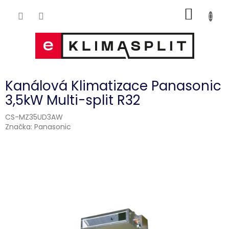
Přejít
NÁKUP
na
obsah
KOŠÍK
Kanálová Klimatizace Panasonic
3,5kW Multi-split R32
CS-MZ35UD3AW
Značka:
Panasonic