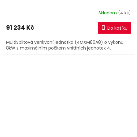
Skladem
(4 ks)
91 234 Kč
Do košíku
MultiSplitová venkvoní jednotka (4MXM80A8) o výkonu
8kW s maximálním počkem vnitřních jednotek 4.