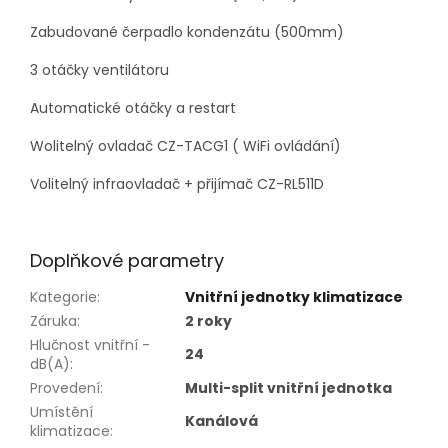
Zabudované čerpadlo kondenzátu (500mm)
3 otáčky ventilátoru
Automatické otáčky a restart
Wolitelný ovladač CZ-TACG1 ( WiFi ovládání)
Volitelný infraovladač + přijímač CZ-RL511D
Doplňkové parametry
Kategorie
:
Vnitřní jednotky klimatizace
Záruka
:
2 roky
Hlučnost vnitřní -
24
dB(A)
:
Provedení
:
Multi-split vnitřní jednotka
Umístění
Kanálová
klimatizace
: