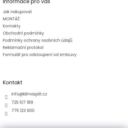
a
Informace pro vás
t
Jak nakupovat
í
MONTÁŽ
Kontakty
Obchodní podmínky
Podmínky ochrany osobních údajů
Reklamační protokol
Formulář pro odstoupení od smlouvy
Kontakt
info
@
klimasplit.cz
725 517 189
775 123 900