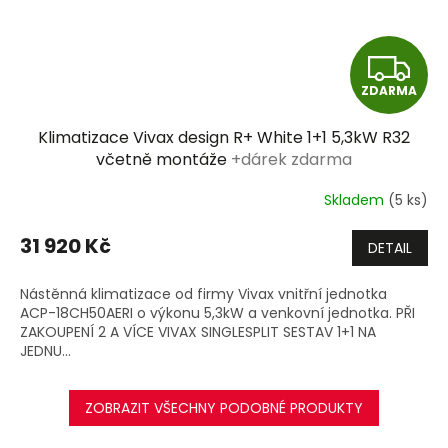
Z
ZDARMA
D
Klimatizace Vivax design R+ White 1+1 5,3kW R32
A
včetně montáže
+dárek zdarma
R
Skladem
(5 ks)
M
31 920 Kč
DETAIL
A
Nástěnná klimatizace od firmy Vivax vnitřní jednotka
ACP-18CH50AERI o výkonu 5,3kW a venkovní jednotka. PŘI
ZAKOUPENÍ 2 A VÍCE VIVAX SINGLESPLIT SESTAV 1+1 NA
JEDNU...
ZOBRAZIT VŠECHNY PODOBNÉ PRODUKTY