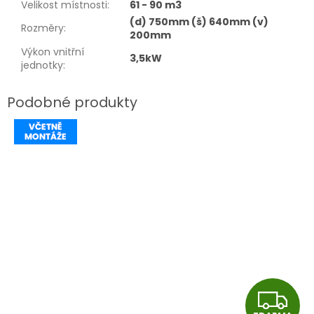
Velikost místnosti
:
61 - 90 m3
(d) 750mm (š) 640mm (v)
Rozměry
:
200mm
Výkon vnitřní
3,5kW
jednotky
:
Z