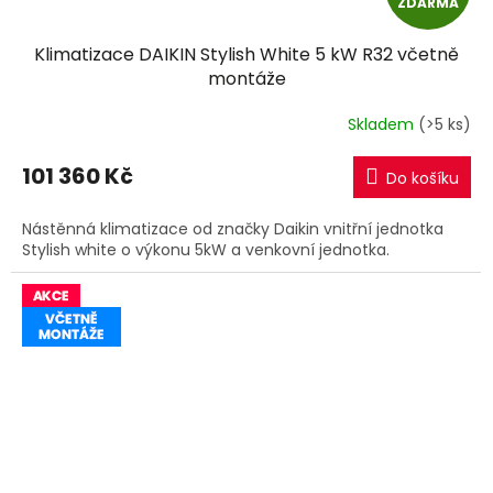
ZDARMA
D
Klimatizace DAIKIN Stylish White 5 kW R32 včetně
A
montáže
R
Skladem
(>5 ks)
M
101 360 Kč
Do košíku
A
Nástěnná klimatizace od značky Daikin vnitřní jednotka
Stylish white o výkonu 5kW a venkovní jednotka.