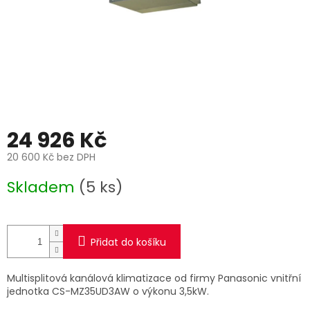
24 926 Kč
20 600 Kč bez DPH
Měrná
Skladem
(5 ks)
cena:
Přidat do košíku
Multisplitová kanálová klimatizace od firmy Panasonic vnitřní
jednotka CS-MZ35UD3AW o výkonu 3,5kW.