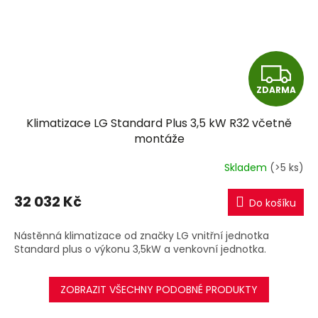
Z
ZDARMA
D
Klimatizace LG Standard Plus 3,5 kW R32 včetně
A
montáže
R
Skladem
(>5 ks)
M
32 032 Kč
Do košíku
A
Nástěnná klimatizace od značky LG vnitřní jednotka
Standard plus o výkonu 3,5kW a venkovní jednotka.
ZOBRAZIT VŠECHNY PODOBNÉ PRODUKTY