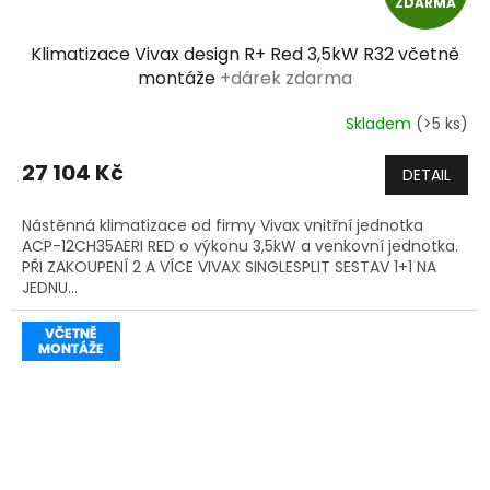
ZDARMA
D
Klimatizace Vivax design R+ Red 3,5kW R32 včetně
A
montáže
+dárek zdarma
R
Skladem
(>5 ks)
M
27 104 Kč
DETAIL
A
Nástěnná klimatizace od firmy Vivax vnitřní jednotka
ACP-12CH35AERI RED o výkonu 3,5kW a venkovní jednotka.
PŘI ZAKOUPENÍ 2 A VÍCE VIVAX SINGLESPLIT SESTAV 1+1 NA
JEDNU...