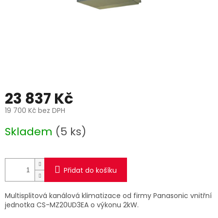
23 837 Kč
19 700 Kč bez DPH
Měrná
Skladem
(5 ks)
cena:
Přidat do košíku
Multisplitová kanálová klimatizace od firmy Panasonic vnitřní
jednotka CS-MZ20UD3EA o výkonu 2kW.