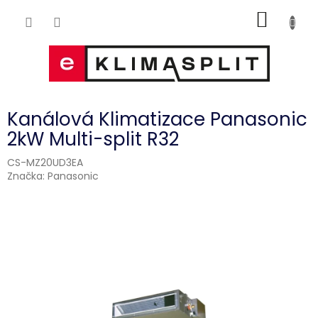
Přejít
NÁKUP
na
obsah
KOŠÍK
Kanálová Klimatizace Panasonic
2kW Multi-split R32
CS-MZ20UD3EA
Značka:
Panasonic