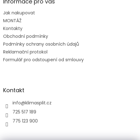
a
Informace pro vás
t
Jak nakupovat
í
MONTÁŽ
Kontakty
Obchodní podmínky
Podmínky ochrany osobních údajů
Reklamační protokol
Formulář pro odstoupení od smlouvy
Kontakt
info
@
klimasplit.cz
725 517 189
775 123 900