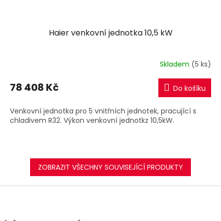
Haier venkovní jednotka 10,5 kW
Skladem
(5 ks)
78 408 Kč
Do košíku
Venkovní jednotka pro 5 vnitřních jednotek, pracující s
chladivem R32. Výkon venkovní jednotkz 10,5kW.
ZOBRAZIT VŠECHNY SOUVISEJÍCÍ PRODUKTY
Z
á
p