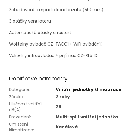
Zabudované čerpadlo kondenzátu (500mm)
3 otáčky ventilátoru
Automatické otáčky a restart
Wolitelný ovladač CZ-TACG1 ( WiFi ovládání)
Volitelný infraovladač + přijímač CZ-RL511D
Doplňkové parametry
Kategorie
:
Vnitřní jednotky klimatizace
Záruka
:
2 roky
Hlučnost vnitřní -
26
dB(A)
:
Provedení
:
Multi-split vnitřní jednotka
Umístění
Kanálová
klimatizace
: