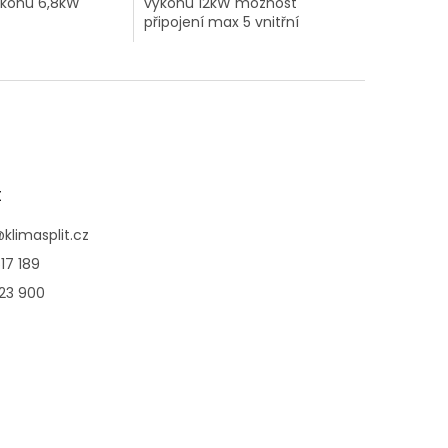
ýkonu 6,8kW
výkonu 12kW možnost
připojení max 5 vnitřní
jednotky.
t
@
klimasplit.cz
17 189
123 900