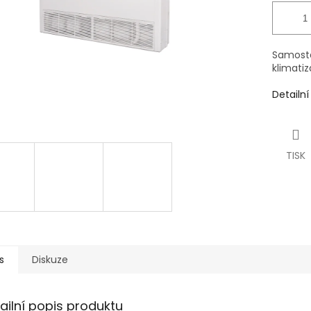
Samosta
klimati
Detailn
TISK
s
Diskuze
ailní popis produktu