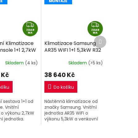
Z
Z
ZDAR
D
ZDAR
D
MA
MA
Další
A
A
ní Klimatizace
Klimatizace Samsung
produkt
R
R
nsole 1+1 2,7kW
AR35 WIFI 1+1 5,3kW R32
M
M
tně montáže
včetně montáže
A
A
Skladem
(4 ks)
Skladem
(>5 ks)
 Kč
38 640 Kč
ošíku
Do košíku
 sestava 1+1 od
Nástěnná klimatizace od
e. Vnitřní
značky Samsung. Vnitřní
 o výkonu 2,7kW
jednotka AR35 WiFi o
í jednotka.
výkonu 5,3kW a venkovní
jednotka.