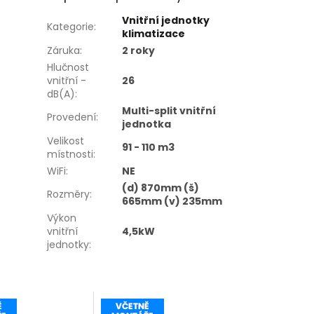
Vnitřní jednotky
Kategorie
:
klimatizace
Záruka
:
2 roky
Hlučnost
vnitřní -
26
dB(A)
:
Multi-split vnitřní
Provedení
:
jednotka
Velikost
91 - 110 m3
místnosti
:
WiFi
:
NE
(d) 870mm (š)
Rozměry
:
665mm (v) 235mm
Výkon
vnitřní
4,5kW
jednotky
: