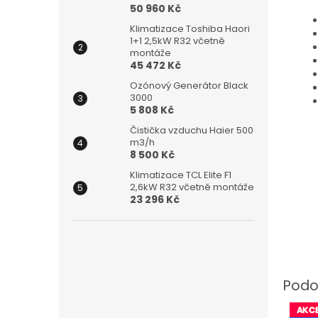
50 960 Kč
Klimatizace Toshiba Haori
1+1 2,5kW R32 včetně
montáže
45 472 Kč
Ozónový Generátor Black
3000
5 808 Kč
Čistička vzduchu Haier 500
m3/h
8 500 Kč
Klimatizace TCL Elite F1
2,6kW R32 včetně montáže
23 296 Kč