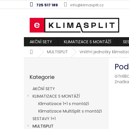
Přejít
725 517 189
info@klimasplit.cz
na
obsah
AKČNÍ SETY
KLIMATIZACE S MONTÁŽÍ
SE
Domů
MULTISPLIT
Vnitřní jednotky klimati
P
Pod
o
Přeskočit
s
Kategorie
GTH18C
kategorie
t
Značka
r
AKČNÍ SETY
a
KLIMATIZACE S MONTÁŽÍ
n
Klimatizace 1+1 s montáží
n
í
Klimatizace MultiSplit s montáží
p
SESTAVY 1+1
a
MULTISPLIT