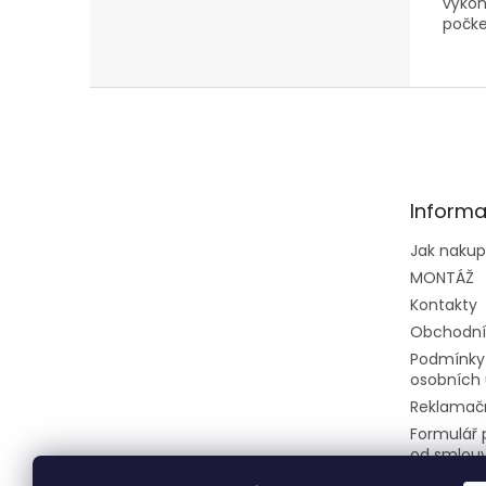
výko
počke
5.
Z
á
p
a
t
Informa
í
Jak naku
MONTÁŽ
Kontakty
Obchodní
Podmínky
osobních 
Reklamačn
Formulář 
od smlou