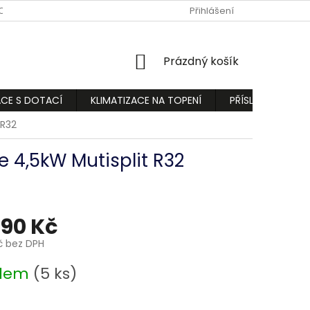
ODMÍNKY
PODMÍNKY OCHRANY OSOBNÍCH ÚDAJŮ
Přihlášení
REKLAMA
NÁKUPNÍ
Prázdný košík
KOŠÍK
ACE S DOTACÍ
KLIMATIZACE NA TOPENÍ
PŘÍSLUŠENSTVÍ
 R32
 4,5kW Mutisplit R32
890 Kč
č bez DPH
adem
(5 ks)