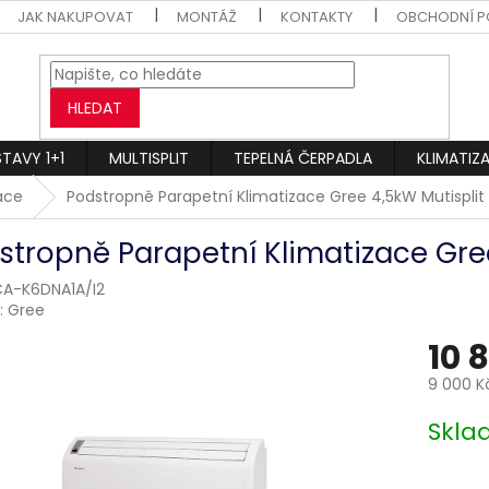
JAK NAKUPOVAT
MONTÁŽ
KONTAKTY
OBCHODNÍ P
HLEDAT
STAVY 1+1
MULTISPLIT
TEPELNÁ ČERPADLA
KLIMATIZ
zace
Podstropně Parapetní Klimatizace Gree 4,5kW Mutisplit
stropně Parapetní Klimatizace Gree
A-K6DNA1A/I2
:
Gree
10 
9 000 K
Měrná
Skl
cena: