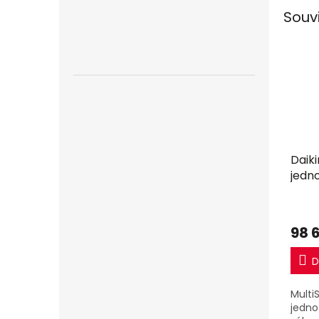
Souv
Daik
jedn
98 
D
Multi
jedn