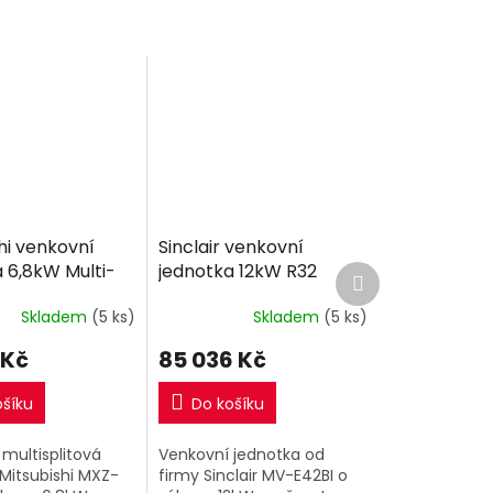
hi venkovní
Sinclair venkovní
 6,8kW Multi-
jednotka 12kW R32
Další
produkt
Skladem
(5 ks)
Skladem
(5 ks)
 Kč
85 036 Kč
ošíku
Do košíku
multisplitová
Venkovní jednotka od
Mitsubishi MXZ-
firmy Sinclair MV-E42BI o