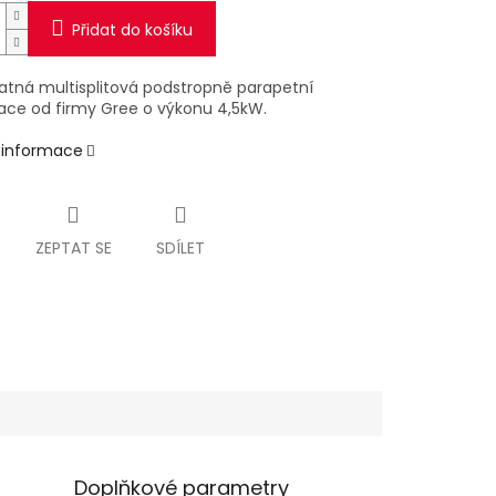
Přidat do košíku
tná multisplitová podstropně parapetní
zace od firmy Gree o výkonu 4,5kW.
í informace
ZEPTAT SE
SDÍLET
Doplňkové parametry