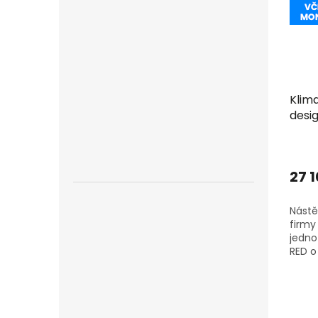
Klima
desi
R32 
+dár
27 
Nástě
firmy 
jedno
RED o
venko
ZAKOU
SINGL
JEDNU.