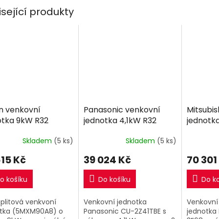
isející produkty
in venkovní
Panasonic venkovní
Mitsubis
otka 9kW R32
jednotka 4,1kW R32
jednotka
split R32
Skladem
(5 ks)
Skladem
(5 ks)
615 Kč
39 024 Kč
70 301
o košíku
Do košíku
Do k
Splitová venkvoní
Venkovní jednotka
Venkovní 
otka (5MXM90A8) o
Panasonic CU-2Z41TBE s
jednotka 