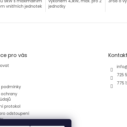
nu 9kW s maximálním
výkonem 4,1kW, max. pro 2
3F68 o v
m vnitřních jednotek
jednotky
ce pro vás
Kontak
povat
info
725 5
775 
 podmínky
 ochrany
údajů
í protokol
pro odstoupení
vy