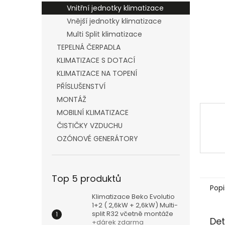
n
Vnitřní jednotky klimatizace
e
Vnější jednotky klimatizace
l
Multi Split klimatizace
TEPELNÁ ČERPADLA
KLIMATIZACE S DOTACÍ
KLIMATIZACE NA TOPENÍ
PŘÍSLUŠENSTVÍ
MONTÁŽ
MOBILNÍ KLIMATIZACE
ČISTIČKY VZDUCHU
OZÓNOVÉ GENERÁTORY
Top 5 produktů
Popi
Klimatizace Beko Evolutio
1+2 ( 2,6kW + 2,6kW) Multi-
split R32 včetně montáže
Det
+dárek zdarma