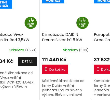
Z
Z
ZDAR
D
ZDAR
D
MA
MA
A
A
tizace Vivax
Klimatizace DAIKIN
Parapet
R
R
gn R+ Red 3,5kW
Emura Silver 1+1 5 kW
Gree Co
M
M
včetně montáže
R32 včetně montáže
R32 vče
A
A
Skladem
(>5 ks)
Skladem
(5 ks)
ek zdarma
111 440 Kč
37 632
104 Kč
DETAIL
Do košíku
Do k
nná klimatizace od
Vivax vnitřní
Nástěnná klimatizace od
Kompletní
tka ACP-12CH35AERI
firmy Daikin vnitřní
firmy Gre
 výkonu 3,5kW a
jednotka Emura Silver o
jednotka
vní jednotka. PŘI
výkonu 5kW a venkovní
+ venkovn
PENÍ 2 A VÍCE VIVAX
jednotka.
ESPLIT SESTAV 1+1 NA
..