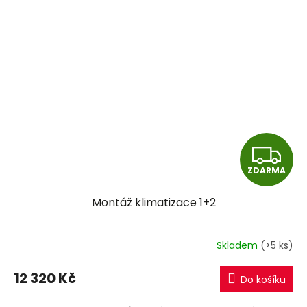
Z
ZDARMA
D
Montáž klimatizace 1+2
A
R
Skladem
(>5 ks)
M
12 320 Kč
Do košíku
A