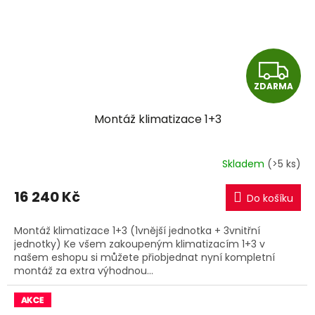
Z
ZDARMA
D
Montáž klimatizace 1+3
A
R
Skladem
(>5 ks)
M
16 240 Kč
Do košíku
A
Montáž klimatizace 1+3 (1vnější jednotka + 3vnitřní
jednotky) Ke všem zakoupeným klimatizacím 1+3 v
našem eshopu si můžete přiobjednat nyní kompletní
montáž za extra výhodnou...