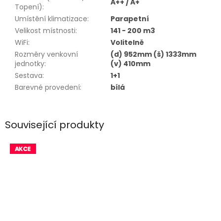
A++ / A+
Topení)
:
Umístění klimatizace
:
Parapetní
Velikost místnosti
:
141 - 200 m3
WiFi
:
Volitelně
Rozměry venkovní
(d) 952mm (š) 1333mm
jednotky
:
(v) 410mm
Sestava
:
1+1
Barevné provedení
:
bílá
Související produkty