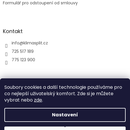
Formulář pro odstoupení od smlouvy
Kontakt
info
@
klimasplit.cz
725 517 189
775 123 900
air-cool
Soubory cookies a další technologie používáme pro
co nejlepší uživatelský komfort. Zde si je můžete
vybrat nebo
zde
.
Vytvořil Shoptet
Nastavení
Copyright 2026
Klimatizace do bytu a firem
. Všechna