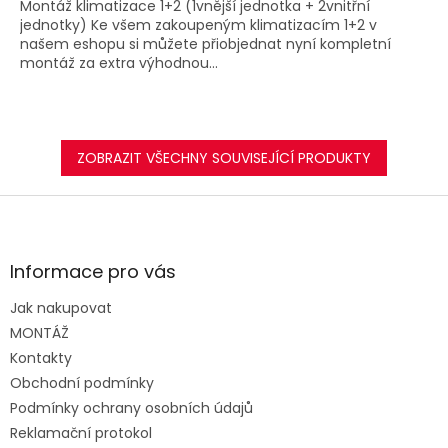
Montáž klimatizace 1+2 (1vnější jednotka + 2vnitřní
jednotky) Ke všem zakoupeným klimatizacím 1+2 v
našem eshopu si můžete přiobjednat nyní kompletní
montáž za extra výhodnou...
ZOBRAZIT VŠECHNY SOUVISEJÍCÍ PRODUKTY
Z
á
p
a
Informace pro vás
t
Jak nakupovat
í
MONTÁŽ
Kontakty
Obchodní podmínky
Podmínky ochrany osobních údajů
Reklamační protokol