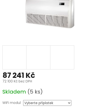
87 241 Kč
72 100 Kč
bez DPH
Měrná
Skladem
(5 ks)
cena:
WiFi modul