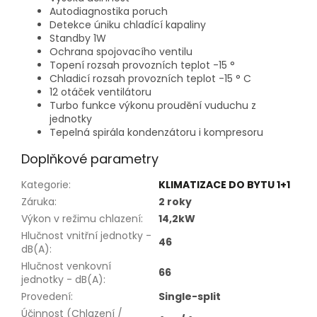
Autodiagnostika poruch
Detekce úniku chladící kapaliny
Standby 1W
Ochrana spojovacího ventilu
Topení rozsah provozních teplot -15 °
Chladicí rozsah provozních teplot -15 ° C
12 otáček ventilátoru
Turbo funkce výkonu proudění vuduchu z
jednotky
Tepelná spirála kondenzátoru i kompresoru
Doplňkové parametry
Kategorie
:
KLIMATIZACE DO BYTU 1+1
Záruka
:
2 roky
Výkon v režimu chlazení
:
14,2kW
Hlučnost vnitřní jednotky -
46
dB(A)
:
Hlučnost venkovní
66
jednotky - dB(A)
:
Provedení
:
Single-split
Účinnost (Chlazení /