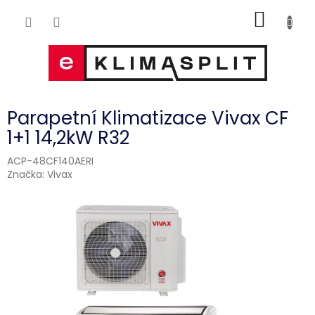
Přejít
NÁKUP
na
obsah
KOŠÍK
Parapetní Klimatizace Vivax CF
1+1 14,2kW R32
ACP-48CF140AERI
Značka:
Vivax