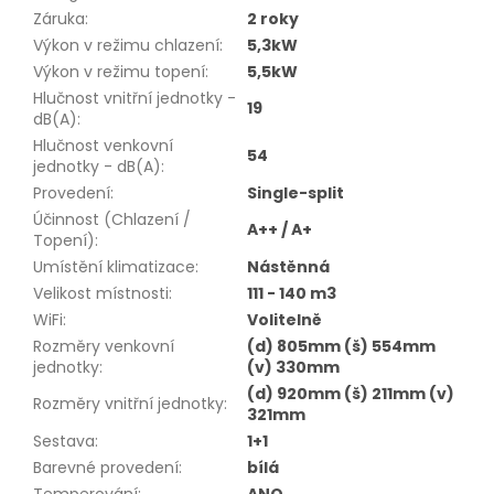
Záruka
:
2 roky
Výkon v režimu chlazení
:
5,3kW
Výkon v režimu topení
:
5,5kW
Hlučnost vnitřní jednotky -
19
dB(A)
:
Hlučnost venkovní
54
jednotky - dB(A)
:
Provedení
:
Single-split
Účinnost (Chlazení /
A++ / A+
Topení)
:
Umístění klimatizace
:
Nástěnná
Velikost místnosti
:
111 - 140 m3
WiFi
:
Volitelně
Rozměry venkovní
(d) 805mm (š) 554mm
jednotky
:
(v) 330mm
(d) 920mm (š) 211mm (v)
Rozměry vnitřní jednotky
:
321mm
Sestava
:
1+1
Barevné provedení
:
bílá