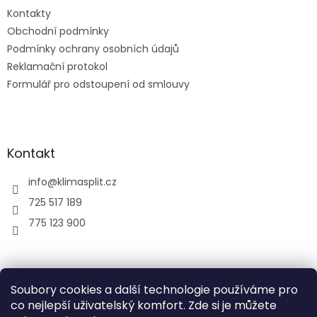
Kontakty
Obchodní podmínky
Podmínky ochrany osobních údajů
Reklamační protokol
Formulář pro odstoupení od smlouvy
Kontakt
info
@
klimasplit.cz
725 517 189
775 123 900
air-cool
Soubory cookies a další technologie používáme pro
co nejlepší uživatelský komfort. Zde si je můžete