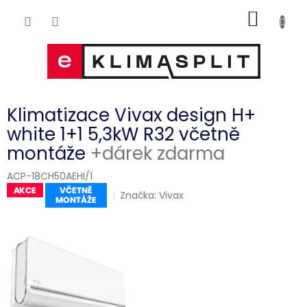
Přejít
NÁKUP
na
obsah
KOŠÍK
Klimatizace Vivax design H+
white 1+1 5,3kW R32 včetně
montáže
+dárek zdarma
ACP-18CH50AEHI/1
Značka:
Vivax