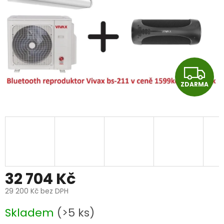
Z
ZDARMA
D
A
R
M
A
32 704 Kč
29 200 Kč
bez DPH
Měrná
Skladem
(>5 ks)
cena: