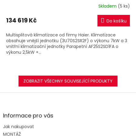
R
Skladem
(5 ks)
M
134 619 Kč
Do košíku
A
Multisplitová klimatizace od firmy Haier. Klimatizace
obsahuje vnější jednotku (3U70S2SR2F) o výkonu 7kW a 3
vnitřní klimatizační jednotky Parapetní AF25S2SD1FA o
výkonu 2,5kW +...
ZOBRAZIT VŠECHNY SOUVISEJÍCÍ PRODUKTY
Z
á
p
a
Informace pro vás
t
Jak nakupovat
í
MONTÁŽ