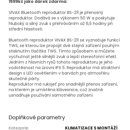
1599kč jako dárek zdarma:
VIVAX Bluetooth reproduktor BS-211 je přenosný
reproduktor. Dodává se s výkonem 50 W a poskytuje
hluboký a silný zvuk s přehráváním až 6,5 hodiny při
střední hlasitosti.
Bluetooth reproduktor VIVAX BS-211 se vyznačuje funkcí
TWS, se kterou lze propojit dvě stejná zařízení pouhým
stisknutím tlačítka TWS. Tímto způsobem si můžete
vychutnat ještě silnější zvuk a lepší stereofonní efekt.
Jedním z hlavních rysů tohoto reproduktoru je jeho
vodotěsnost na úrovni IPX 5. Reproduktor má atraktivní
design s LED osvětlením v barvách pro atmosféru
skutečné párty.
Reproduktor má rukojeť pro snadnější přenos zařízení,
na kterém je umístěna klávesnice, což značně
usnadňuje používání samotného zařízení.
Doplňkové parametry
Kategorie
:
KLIMATIZACE S MONTÁŽÍ