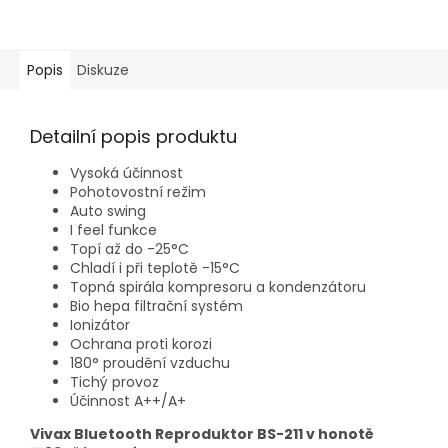
Popis
Diskuze
Detailní popis produktu
Vysoká účinnost
Pohotovostní režim
Auto swing
I feel funkce
Topí až do -25°C
Chladí i při teplotě -15°C
Topná spirála kompresoru a kondenzátoru
Bio hepa filtrační systém
Ionizátor
Ochrana proti korozi
180° proudění vzduchu
Tichý provoz
Účinnost A++/A+
Vivax Bluetooth Reproduktor BS-211 v honotě