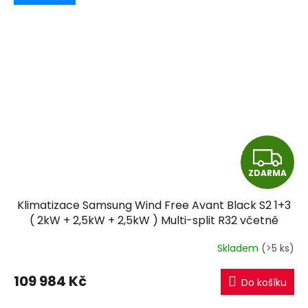
Z
ZDARMA
D
Klimatizace Samsung Wind Free Avant Black S2 1+3
A
( 2kW + 2,5kW + 2,5kW ) Multi-split R32 včetně
montáže
R
Skladem
(>5 ks)
M
109 984 Kč
Do košíku
A