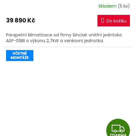
R
Skladem
(5 ks)
M
39 890 Kč
Do košíku
A
Parapetní klimatizace od firmy Sinclair vnitřní jedntoka
ASP-09BI o výkonu 2,7kW a venkovní jednotka.
Z
ZDARMA