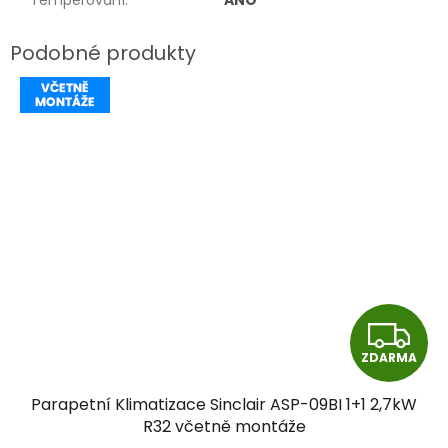
Temperování
:
ANO
Z
ZDARMA
D
Parapetní Klimatizace Sinclair ASP-09BI 1+1 2,7kW
A
R32 včetně montáže