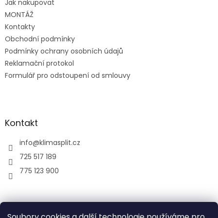
Jak nakupovat
í
MONTÁŽ
Kontakty
Obchodní podmínky
Podmínky ochrany osobních údajů
Reklamační protokol
Formulář pro odstoupení od smlouvy
Kontakt
info
@
klimasplit.cz
725 517 189
775 123 900
air-cool
Soubory cookies a další technologie používáme pro