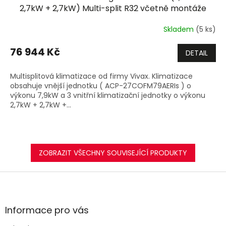
A
2,7kW + 2,7kW) Multi-split R32 včetně montáže
+dárek zdarma
R
Skladem
(5 ks)
M
76 944 Kč
DETAIL
A
Multisplitová klimatizace od firmy Vivax. Klimatizace
obsahuje vnější jednotku ( ACP-27COFM79AERIs ) o
výkonu 7,9kW a 3 vnitřní klimatizační jednotky o výkonu
2,7kW + 2,7kW +...
ZOBRAZIT VŠECHNY SOUVISEJÍCÍ PRODUKTY
Z
á
p
a
Informace pro vás
t