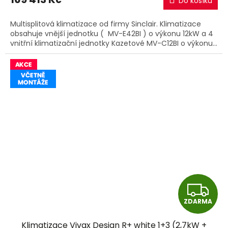
Do košíku
A
Multisplitová klimatizace od firmy Sinclair. Klimatizace
obsahuje vnější jednotku ( MV-E42BI ) o výkonu 12kW a 4
vnitřní klimatizační jednotky Kazetové MV-C12BI o výkonu...
Z
ZDARMA
D
Klimatizace Vivax Design R+ white 1+3 (2,7kW +