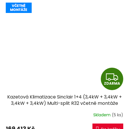
Z
ZDARMA
D
Kazetová Klimatizace Sinclair 1+4 (3,4kW + 3,4kW +
A
3,4kW + 3,4kW) Multi-split R32 včetně montáže
R
Skladem
(5 ks)
M
169 413 Kč