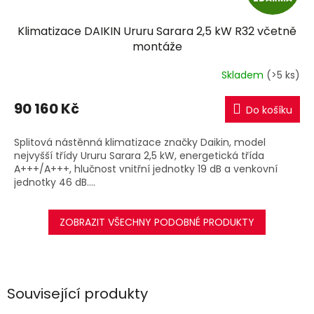
D
Klimatizace DAIKIN Ururu Sarara 2,5 kW R32 včetně
A
montáže
R
Skladem
(>5 ks)
M
90 160 Kč
Do košíku
A
Splitová nástěnná klimatizace značky Daikin, model
nejvyšší třídy Ururu Sarara 2,5 kW, energetická třída
A+++/A+++, hlučnost vnitřní jednotky 19 dB a venkovní
jednotky 46 dB....
ZOBRAZIT VŠECHNY PODOBNÉ PRODUKTY
Související produkty