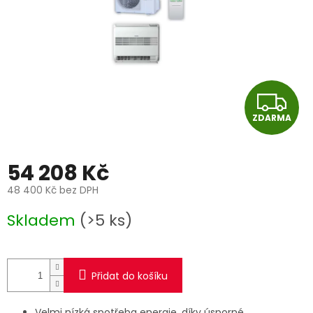
Z
ZDARMA
D
A
54 208 Kč
R
48 400 Kč bez DPH
Měrná
M
Skladem
(>5 ks)
cena:
A
Přidat do košíku
Velmi nízká spotřeba energie, díky úsporné