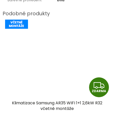
Barevné provedení
:
bílá
Z
ZDARMA
D
Klimatizace Samsung AR35 WIFI 1+1 2,6kW R32
A
včetně montáže