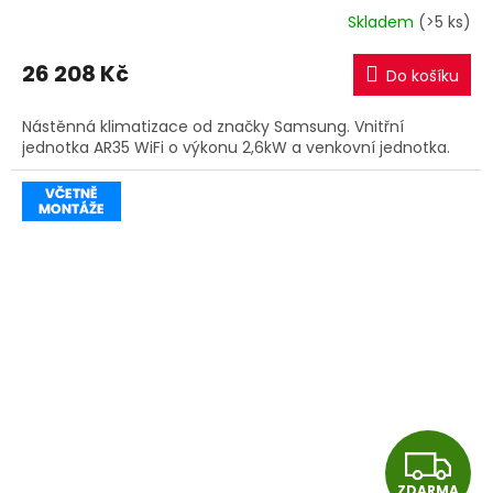
R
Skladem
(>5 ks)
M
26 208 Kč
Do košíku
A
Nástěnná klimatizace od značky Samsung. Vnitřní
jednotka AR35 WiFi o výkonu 2,6kW a venkovní jednotka.
Z
ZDARMA