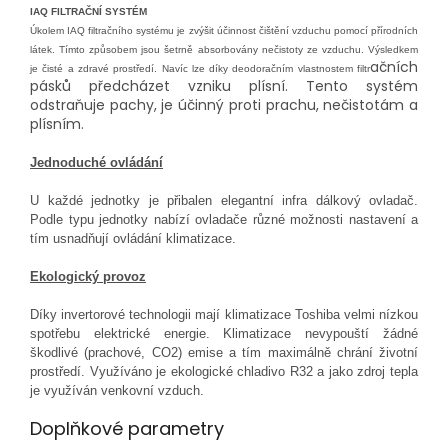
IAQ FILTRAČNÍ SYSTÉM
Úkolem IAQ filtračního systému je zvýšit účinnost čištění vzduchu pomocí přírodních
látek. Tímto způsobem jsou šetrně absorbovány nečistoty ze vzduchu. Výsledkem
ačních
je čisté a zdravé prostředí. Navíc lze díky deodoračním vlastnostem filtr
pásků předcházet vzniku plísní. Tento systém
odstraňuje pachy, je účinný proti prachu, nečistotám a
plísním.
Jednoduché ovládání
U každé jednotky je přibalen elegantní infra dálkový ovladač.
Podle typu jednotky nabízí ovladače různé možnosti nastavení a
tím usnadňují ovládání klimatizace.
Ekologický provoz
Díky invertorové technologii mají klimatizace Toshiba velmi nízkou
spotřebu elektrické energie. Klimatizace nevypouští žádné
škodlivé (prachové, CO2) emise a tím maximálně chrání životní
prostředí. Využíváno je ekologické chladivo R32 a jako zdroj tepla
je využíván venkovní vzduch.
Doplňkové parametry