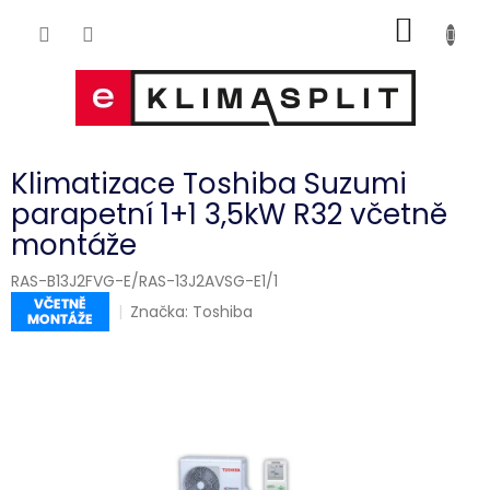
Přejít
NÁKUP
na
obsah
KOŠÍK
Klimatizace Toshiba Suzumi
parapetní 1+1 3,5kW R32 včetně
montáže
RAS-B13J2FVG-E/RAS-13J2AVSG-E1/1
Značka:
Toshiba