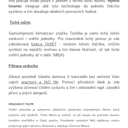
trhu pracuje trvale pouze v jednom z těchto dvou režimů.
Hybrid
Inverto
r integruje obě tyto technologie do jednoho řídicího
systému a tím dosahuje ideálních provozních hodnot.
Tichý režim
Samozřejmostí klimatizací značky Toshiba je velmi tichý režim
venkovní i vnitřní jednotky. Pro maximáln
ě tichý provoz je zde
zabudovaná
funkce QUIET
- stiskem tohoto tlačítka, snížíte
rychlost na nejnižší možnou a tím klesne hlučnost, už tak tiché
vnitřní jednotky až o další 3dB(A).
Filtrace vzduchu
Zdravé prostředí Vašeho domova či kanceláře bez nečistot Vám
zajistí
prachový a IAQ filtr
. Pomocí přírodních látek je zde
zvýšena účinnost čištění vzduchu a tím i odstranění např. zárodků
plísní a jiných alergenů.
PRACHOVÝ FILTR
Vnitřní jednotka je vybavena základním plastovým omyvatelným filtrem, který
pokrývá celý výměník. Tímto filtrem je vzduch už při vstupu do jednotky zbaven
hrubého znečištění a částic prachu. Pravidelné vymývání filtrů mýdlovou vodou
podporuje jejich dlouhou životnost a zlepšuje účinnost filtrace.