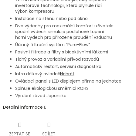
invertorové technologii, která plynule řídí
výkon kompresoru
Instalace na stěnu nebo pod okno
Dva výdechy pro maximální komfort uživatele:
spodní výdech simuluje podlahové topení
horní výdech pro přirozené proudění vzduchu
Účinný fi ltrační systém “Pure-Flow”
Pasivní filtrace a filtry s bioaktivními látkami
Tichý provoz a variabilní přívod rozvodů
Automatický restart, servisní diagnostika
Infra dálkový ovladač
Nahrát
Ovládací panel s LED displejem přímo na jednotce
Splňuje ekologickou směrnici ROHS
Výrobní závod Japonsko
Detailní informace
ZEPTAT SE
SDÍLET