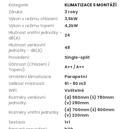
Kategorie
:
KLIMATIZACE S MONTÁŽÍ
Záruka
:
3 roky
Výkon v režimu chlazení
:
3,5kW
Výkon v režimu topení
:
4,2kW
Hlučnost vnitřní jednotky -
24
dB(A)
:
Hlučnost venkovní
48
jednotky - dB(A)
:
Provedení
:
Single-split
Účinnost (Chlazení /
A++ / A++
Topení)
:
Umístění klimatizace
:
Parapetní
Velikost místnosti
:
61 - 90 m3
WiFi
:
Volitelně
Rozměry venkovní
(d) 550mm (š) 780mm
jednotky
:
(v) 290mm
(d) 700mm (š) 600mm
Rozměry vnitřní jednotky
:
(v) 220mm
Sestava
:
1+1