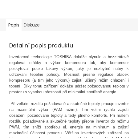
Popis
Diskuze
Detailní popis produktu
Invertorová t
echnologie TOSHIBA dokáže plynule a bezztrátově
regulovat otáčky a výkon kompresoru tak, aby kompresor
poskytoval pouze takový výkon, jaký je nezbytně nutný k
udržování tepelné pohody. Možnost přesné regulace otáček
kompresoru (a tím jeho výkonu) zajistí účinný režim chlazení i
topení. Díky tomu zařízení do
káže ud
ržet požadovanou teplotu v
prostoru s vysokou přesností při minimální spotřebě energie.
Při velkém rozdílu požadované a skutečné teploty pracuje invertor
na maximální výkon (PAM režim). Tím velmi rychle zajistí
dosažení požadované teploty a tedy plného komfortu. Při malém
rozdílu požadované a skutečné teploty přepne invertor do režimu
PWM, tím sníží spotřebu el. energie na minimum a zajistí
maximální účinnost provozu. Většina invertorových zařízení na