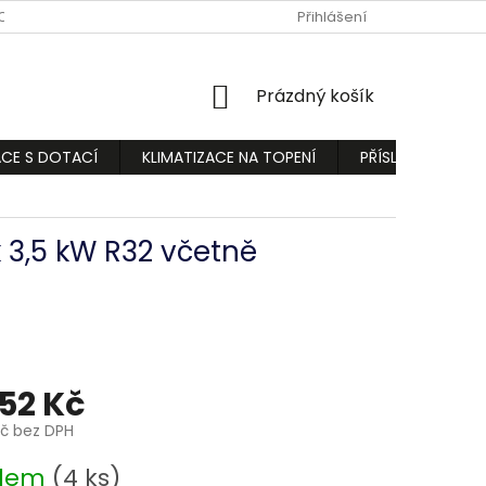
ODMÍNKY
PODMÍNKY OCHRANY OSOBNÍCH ÚDAJŮ
Přihlášení
REKLAMA
NÁKUPNÍ
Prázdný košík
KOŠÍK
ACE S DOTACÍ
KLIMATIZACE NA TOPENÍ
PŘÍSLUŠENSTVÍ
 3,5 kW R32 včetně
152 Kč
Kč bez DPH
adem
(4 ks)