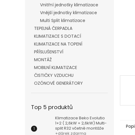
n
Vnitřní jednotky klimatizace
e
Vnější jednotky klimatizace
l
Multi Split klimatizace
TEPELNÁ ČERPADLA
KLIMATIZACE S DOTACÍ
KLIMATIZACE NA TOPENÍ
PŘÍSLUŠENSTVÍ
MONTÁŽ
MOBILNÍ KLIMATIZACE
ČISTIČKY VZDUCHU
OZÓNOVÉ GENERÁTORY
Top 5 produktů
Klimatizace Beko Evolutio
1+2 ( 2,6kW + 2,6kW) Multi-
Popi
split R32 včetně montáže
+dárek zdarma