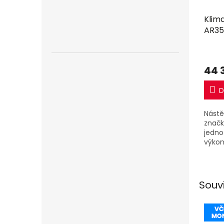
Klim
AR35
včet
44 
D
Nástě
značk
jedno
výkon
jedno
Souv