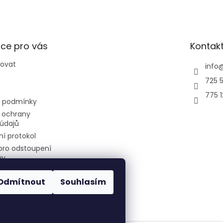
ce pro vás
Kontak
povat
info
725 5
775 
 podmínky
 ochrany
údajů
í protokol
pro odstoupení
vy
Odmítnout
Souhlasím
air-cool