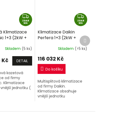
Z
Z
ZDAR
D
ZDAR
D
MA
MA
A
A
á Klimatizace
Klimatizace Daikin
R
R
ic 1+3 (2kW +
Perfera 1+3 (2kW +
Další
M
M
produkt
W) Multi-split
2,5kW + 2,5kW) Multi-
A
A
Skladem
(5 ks)
Skladem
(>5 ks)
tně montáže
split R32 včetně
montáže
116 032 Kč
6 Kč
DETAIL
Do košíku
tová kazetová
ce od firmy
Multisplitová klimatizace
. Klimatizace
od firmy Daikin.
vnější jednotku (
Klimatizace obsahuje
BE ) o výkonu
vnější jednotku
vnitřní
(3MXM68A8) o výkonu
ční jednotky
5,2kW a 3 vnitřní
UB4 o výkonu...
klimatizační jednotky
Perfera o výkonu 2kW +