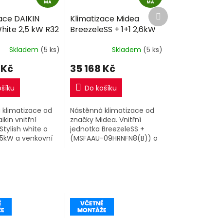
D
D
MA
MA
Další
A
A
ace DAIKIN
Klimatizace Midea
produkt
R
R
White 2,5 kW R32
BreezeleSS + 1+1 2,6kW
M
M
montáže
včetně montáže
A
A
Skladem
(5 ks)
Skladem
(5 ks)
 Kč
35 168 Kč
ošíku
Do košíku
 klimatizace od
Nástěnná klimatizace od
ikin vnitřní
značky Midea. Vnitřní
Stylish white o
jednotka BreezeleSS +
,5kW a venkovní
(MSFAAU-09HRNFN8(B)) o
.
výkonu 2,6kW a venkovní
jednotka (MOX230-
09HFN8-BR).