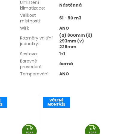
Umístění
Nástěnná
klimatizace
:
Velikost
61 - 90 m3
místnosti
:
WiFi
:
ANO
(d) 800mm (š)
Rozměry vnitřní
293mm (v)
jednotky
:
226mm
Sestava
:
1+1
Barevné
černá
provedení
:
Temperování
:
ANO
Z
Z
ZDAR
ZDAR