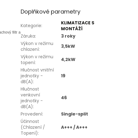
Doplňkové parametry
KLIMATIZACE S
Kategorie
:
MONTÁŽÍ
chový filtr a
Záruka
:
3 roky
Výkon v režimu
3,5kW
chlazení
:
Výkon v režimu
4,2kW
topení
:
Hlučnost vnitřní
jednotky -
19
dB(A)
:
Hlučnost
venkovní
46
jednotky -
dB(A)
:
Provedení
:
Single-split
Účinnost
(Chlazení /
A+++ / A+++
Topení)
: