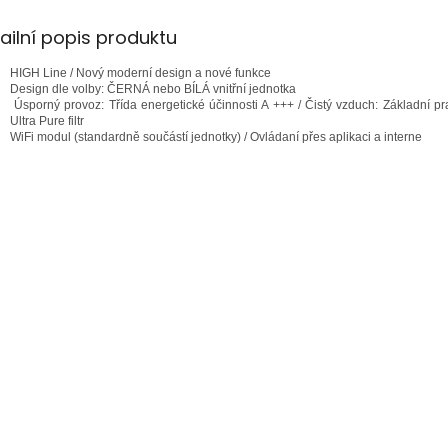
A
ailní popis produktu
HIGH Line / Nový moderní design a nové funkce
Design dle volby: ČERNÁ nebo BÍLÁ vnitřní jednotka
Úsporný provoz: Třída energetické účinnosti A +++ / Čistý vzduch: Základní pra
Ultra Pure filtr
WiFi modul (standardně součástí jednotky) / Ovládaní přes aplikaci a interne