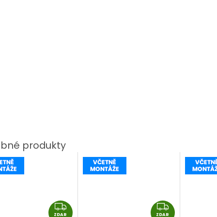
Z
Z
ZDAR
ZDAR