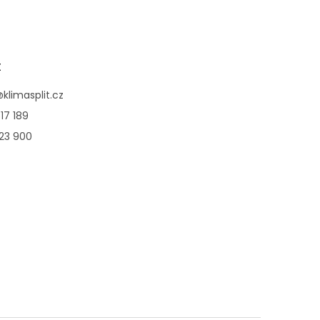
2,5kW + 2,5kW.
t
@
klimasplit.cz
17 189
123 900