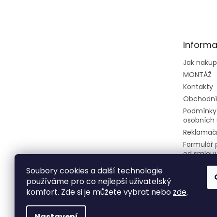
á
p
a
t
Informa
í
Jak naku
MONTÁŽ
Kontakty
Obchodní
Podmínky
osobních 
Reklamačn
Formulář 
od smlou
Soubory cookies a další technologie
používáme pro co nejlepší uživatelský
komfort. Zde si je můžete vybrat nebo
zde
.
Nastavení