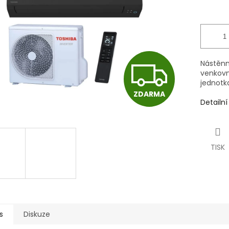
Z
Nástěnn
venkovn
jednotk
ZDARMA
D
Detailn
A
TISK
R
M
s
Diskuze