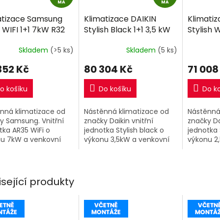
D
D
MA
MA
A
A
atizace Samsung
Klimatizace DAIKIN
Klimatiz
R
R
 WIFI 1+1 7kW R32
Stylish Black 1+1 3,5 kW
Stylish 
M
M
ně montáže
R32 včetně montáže
včetně 
A
A
Skladem
(>5 ks)
Skladem
(5 ks)
352 Kč
80 304 Kč
71 008
o košíku
Do košíku
Do k
nná klimatizace od
Nástěnná klimatizace od
Nástěnná
y Samsung. Vnitřní
značky Daikin vnitřní
značky Da
tka AR35 WiFi o
jednotka Stylish black o
jednotka 
u 7kW a venkovní
výkonu 3,5kW a venkovní
výkonu 2
tka.
jednotka.
jednotka
isející produkty