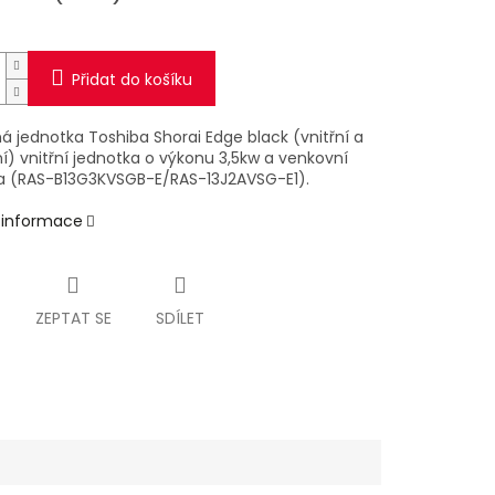
Přidat do košíku
á jednotka Toshiba Shorai Edge black (vnitřní a
í) vnitřní jednotka o výkonu 3,5kw a venkovní
a (RAS-B13G3KVSGB-E/RAS-13J2AVSG-E1).
í informace
ZEPTAT SE
SDÍLET