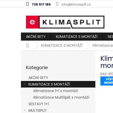
Přejít
725 517 189
info@klimasplit.cz
na
obsah
AKČNÍ SETY
KLIMATIZACE S MONTÁŽÍ
SE
Domů
KLIMATIZACE S MONTÁŽÍ
Klimatizace
P
Kli
o
Přeskočit
s
mon
Kategorie
kategorie
t
RAS-B1
r
AKČNÍ SETY
a
KLIMATIZACE S MONTÁŽÍ
n
Klimatizace 1+1 s montáží
n
í
Klimatizace MultiSplit s montáží
p
SESTAVY 1+1
a
MULTISPLIT