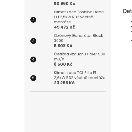
50 960 Kč
Det
Klimatizace Toshiba Haori
1+1 2,5kW R32 včetně
montáže
45 472 Kč
Ozónový Generátor Black
3000
5 808 Kč
Čistička vzduchu Haier 500
m3/h
8 500 Kč
Klimatizace TCL Elite F1
2,6kW R32 včetně montáže
23 296 Kč