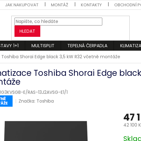
JAK NAKUPOVAT
MONTÁŽ
KONTAKTY
OBCHODNÍ P
HLEDAT
STAVY 1+1
MULTISPLIT
TEPELNÁ ČERPADLA
KLIMATIZ
 Toshiba Shorai Edge black 3,5 kW R32 včetně montáže
matizace Toshiba Shorai Edge black
táže
3G3KVSGB-E/RAS-13J2AVSG-E1/1
Značka:
Toshiba
47 
42 100 
Měrná
Skl
cena: