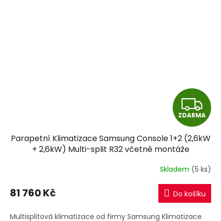
Z
ZDARMA
D
Parapetní Klimatizace Samsung Console 1+2 (2,6kW
A
+ 2,6kW) Multi-split R32 včetně montáže
R
Skladem
(5 ks)
M
81 760 Kč
Do košíku
A
Multisplitová klimatizace od firmy Samsung Klimatizace