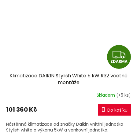
Z
ZDARMA
D
Klimatizace DAIKIN Stylish White 5 kW R32 včetně
A
montáže
R
Skladem
(>5 ks)
M
101 360 Kč
Do košíku
A
Nástěnná klimatizace od značky Daikin vnitřní jednotka
Stylish white o výkonu 5kW a venkovní jednotka.