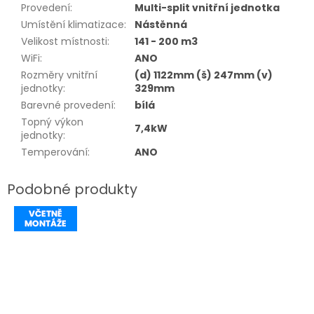
Provedení
:
Multi-split vnitřní jednotka
Umístění klimatizace
:
Nástěnná
Velikost místnosti
:
141 - 200 m3
WiFi
:
ANO
Rozměry vnitřní
(d) 1122mm (š) 247mm (v)
jednotky
:
329mm
Barevné provedení
:
bílá
Topný výkon
7,4kW
jednotky
:
Temperování
:
ANO