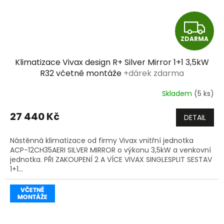
Z
ZDARMA
D
Klimatizace Vivax design R+ Silver Mirror 1+1 3,5kW
A
R32 včetně montáže
+dárek zdarma
R
Skladem
(5 ks)
M
27 440 Kč
DETAIL
A
Nástěnná klimatizace od firmy Vivax vnitřní jednotka
ACP-12CH35AERI SILVER MIRROR o výkonu 3,5kW a venkovní
jednotka. PŘI ZAKOUPENÍ 2 A VÍCE VIVAX SINGLESPLIT SESTAV
1+1...