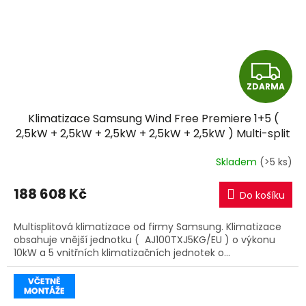
Z
ZDARMA
D
Klimatizace Samsung Wind Free Premiere 1+5 (
A
2,5kW + 2,5kW + 2,5kW + 2,5kW + 2,5kW ) Multi-split
R32 včetně montáže
R
Skladem
(>5 ks)
M
188 608 Kč
Do košíku
A
Multisplitová klimatizace od firmy Samsung. Klimatizace
obsahuje vnější jednotku ( AJ100TXJ5KG/EU ) o výkonu
10kW a 5 vnitřních klimatizačních jednotek o...