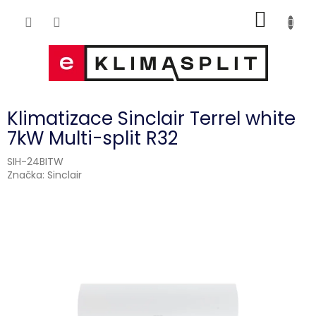
Přejít
NÁKUP
na
obsah
KOŠÍK
Klimatizace Sinclair Terrel white
7kW Multi-split R32
SIH-24BITW
Značka:
Sinclair