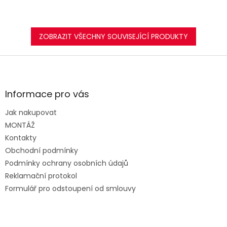
ZOBRAZIT VŠECHNY SOUVISEJÍCÍ PRODUKTY
Z
á
p
a
Informace pro vás
t
Jak nakupovat
í
MONTÁŽ
Kontakty
Obchodní podmínky
Podmínky ochrany osobních údajů
Reklamační protokol
Formulář pro odstoupení od smlouvy