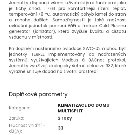
Jednotky disponují všemi uživatelskými funkcemi jako
je tichý chod, I FEEL pro komfortnější řízení teplot,
temperování +8 °C, automatický pohyb lamel do stran
a mnoho dalších. Samozřejmostí je také možnost
ovládání jednotek pomocí WiFi a funkce Cold Plasma
generátor (ionizátor), která zvyšuje kvalitu a čistotu
vzduchu v místnosti.
Při doplnění nástěnného ovladače SWC-02 mohou být
jednotky TERREL implementovány do nadřazených
systémů využívajících Modbus či BACnet protokol.
Jednotky využívají ekologicky šetrné chladivo R32, které
výrazně snižuje dopad na životní prostředí.
Doplňkové parametry
KLIMATIZACE DO DOMU
Kategorie
:
MULTISPLIT
Záruka
:
2 roky
Hlučnost vnitřní -
33
dB(A)
: