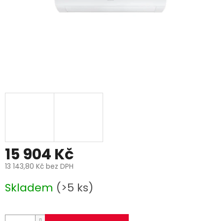
15 904 Kč
13 143,80 Kč bez DPH
Měrná
Skladem
(>5 ks)
cena: