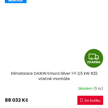
Z
ZDARMA
D
Klimatizace DAIKIN Emura Silver 1+1 3,5 kW R32
A
včetně montáže
R
Skladem
(5 ks)
M
88 032 Kč
Do košíku
A