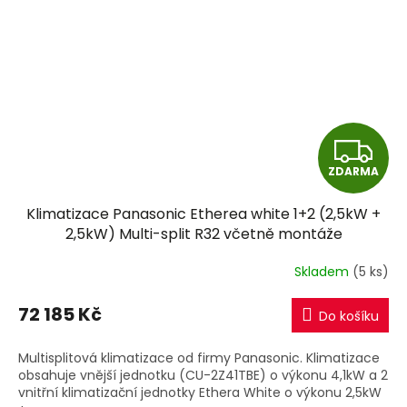
Z
ZDARMA
D
Klimatizace Panasonic Etherea white 1+2 (2,5kW +
A
2,5kW) Multi-split R32 včetně montáže
R
Skladem
(5 ks)
M
72 185 Kč
Do košíku
A
Multisplitová klimatizace od firmy Panasonic. Klimatizace
obsahuje vnější jednotku (CU-2Z41TBE) o výkonu 4,1kW a 2
vnitřní klimatizační jednotky Ethera White o výkonu 2,5kW