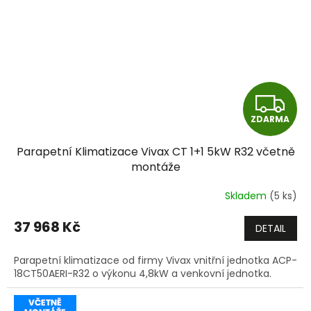
Z
ZDARMA
D
Parapetní Klimatizace Vivax CT 1+1 5kW R32 včetně
A
montáže
R
Skladem
(5 ks)
M
37 968 Kč
DETAIL
A
Parapetní klimatizace od firmy Vivax vnitřní jednotka ACP-
18CT50AERI-R32 o výkonu 4,8kW a venkovní jednotka.