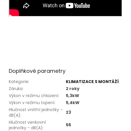
Doplňkové parametry
Kategorie
:
KLIMATIZACE S MONTÁŽÍ
Záruka
:
2 roky
Výkon v režimu chlazení
:
5,3kW
Výkon v režimu topení
:
5,4kW
Hlučnost vnitřní jednotky -
23
dB(A)
:
Hlučnost venkovní
56
jednotky - dB(A)
: