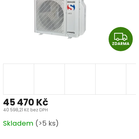
Z
ZDARMA
D
A
R
M
A
45 470 Kč
40 598,21 Kč bez DPH
Měrná
Skladem
(>5 ks)
cena: