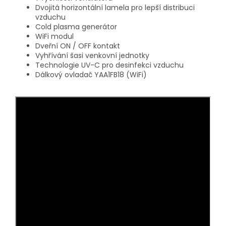
Dvojitá horizontální lamela pro lepší distribuci
vzduchu
Cold plasma generátor
WiFi modul
Dveřní ON / OFF kontakt
Vyhřívání šasi venkovní jednotky
Technologie UV-C pro desinfekci vzduchu
Dálkový ovladač YAA1FB18 (WiFi)