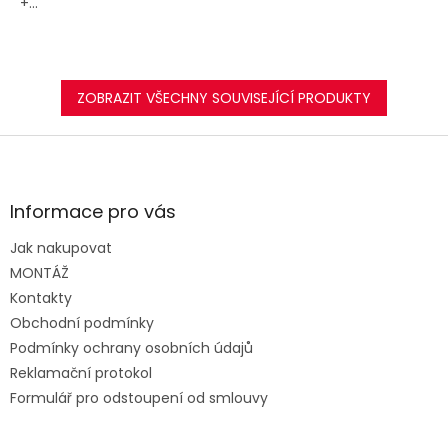
+...
ZOBRAZIT VŠECHNY SOUVISEJÍCÍ PRODUKTY
Z
á
p
a
Informace pro vás
t
Jak nakupovat
í
MONTÁŽ
Kontakty
Obchodní podmínky
Podmínky ochrany osobních údajů
Reklamační protokol
Formulář pro odstoupení od smlouvy