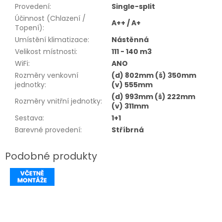
Provedení
:
Single-split
Účinnost (Chlazení /
A++ / A+
Topení)
:
Umístění klimatizace
:
Nástěnná
Velikost místnosti
:
111 - 140 m3
WiFi
:
ANO
Rozměry venkovní
(d) 802mm (š) 350mm
jednotky
:
(v) 555mm
(d) 993mm (š) 222mm
Rozměry vnitřní jednotky
:
(v) 311mm
Sestava
:
1+1
Barevné provedení
:
Stříbrná