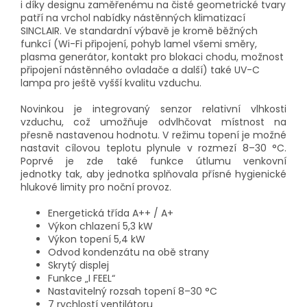
i díky designu zaměřenému na čisté geometrické tvary
patří na vrchol nabídky nástěnných klimatizací
SINCLAIR. Ve standardní výbavě je kromě běžných
funkcí (Wi-Fi připojení, pohyb lamel všemi směry,
plasma generátor, kontakt pro blokaci chodu, možnost
připojení nástěnného ovladače a další) také UV-C
lampa pro ještě vyšší kvalitu vzduchu.
Novinkou je integrovaný senzor relativní vlhkosti
vzduchu, což umožňuje odvlhčovat místnost na
přesně nastavenou hodnotu. V režimu topení je možné
nastavit cílovou teplotu plynule v rozmezí 8–30 °C.
Poprvé je zde také funkce útlumu venkovní
jednotky tak, aby jednotka splňovala přísné hygienické
hlukové limity pro noční provoz.
Energetická třída A++ / A+
Výkon chlazení 5,3 kW
Výkon topení 5,4 kW
Odvod kondenzátu na obě strany
Skrytý displej
Funkce „I FEEL“
Nastavitelný rozsah topení 8–30 °C
7 rychlostí ventilátoru