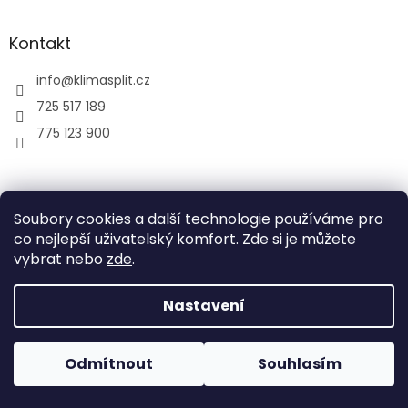
Kontakt
info
@
klimasplit.cz
725 517 189
775 123 900
air-cool
Soubory cookies a další technologie používáme pro
co nejlepší uživatelský komfort. Zde si je můžete
vybrat nebo
zde
.
Vytvořil Shoptet
Nastavení
Copyright 2026
Klimatizace do bytu a firem
. Všechna
Odmítnout
Souhlasím
práva vyhrazena.