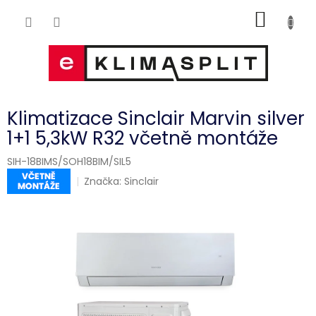
Přejít
NÁKUP
na
obsah
KOŠÍK
Klimatizace Sinclair Marvin silver
1+1 5,3kW R32 včetně montáže
SIH-18BIMS/SOH18BIM/SIL5
Značka:
Sinclair