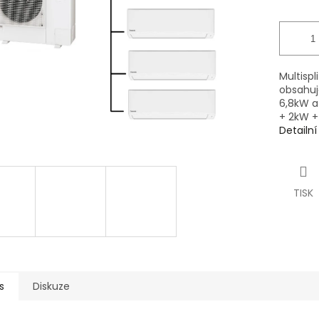
Multispl
obsahuj
6,8kW a
+ 2kW +
Detailn
TISK
s
Diskuze