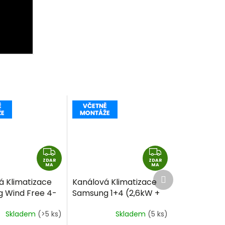
Z
Z
ZDAR
D
ZDAR
D
MA
MA
Další
A
A
á Klimatizace
Kanálová Klimatizace
produkt
R
R
 Wind Free 4-
Samsung 1+4 (2,6kW +
M
M
 Cassette 1+2
2,6kW + 2,6kW + 2,6kW)
A
A
Skladem
(>5 ks)
Skladem
(5 ks)
 2,6kW) Multi-
Multi-split R32 včetně