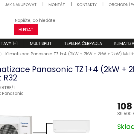
JAK NAKUPOVAT
MONTÁŽ
KONTAKTY
OBCHODNÍ P
HLEDAT
STAVY 1+1
MULTISPLIT
TEPELNÁ ČERPADLA
KLIMATIZ
Klimatizace Panasonic TZ 1+4 (2kW + 2kW + 2kW + 2kW) Multi-
matizace Panasonic TZ 1+4 (2kW + 2
t R32
8TBE/1
:
Panasonic
108
89 500 
Měrná
Skl
cena: