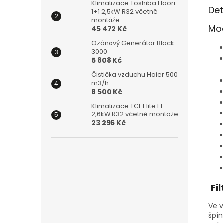
Klimatizace Toshiba Haori
Det
1+1 2,5kW R32 včetně
montáže
Mod
45 472 Kč
Ozónový Generátor Black
3000
5 808 Kč
Čistička vzduchu Haier 500
m3/h
8 500 Kč
Klimatizace TCL Elite F1
2,6kW R32 včetně montáže
23 296 Kč
Fil
Ve 
špín