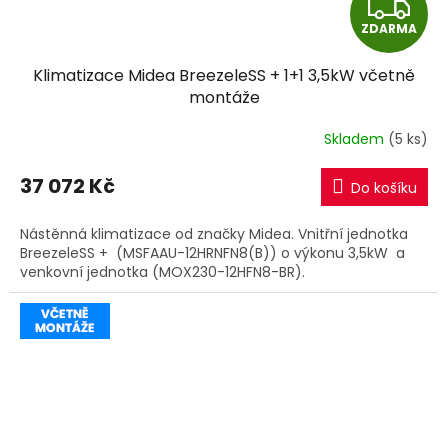
Z
ZDARMA
D
Klimatizace Midea BreezeleSS + 1+1 3,5kW včetně
A
montáže
R
Skladem
(5 ks)
M
37 072 Kč
Do košíku
A
Nástěnná klimatizace od značky Midea. Vnitřní jednotka
BreezeleSS + (MSFAAU-12HRNFN8(B)) o výkonu 3,5kW a
venkovní jednotka (MOX230-12HFN8-BR).