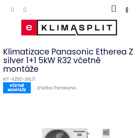
Přejít
NÁKUP
na
obsah
KOŠÍK
Klimatizace Panasonic Etherea Z
silver 1+1 5kW R32 včetně
montáže
KIT-XZ50-ZKE/1
Značka:
Panasonic