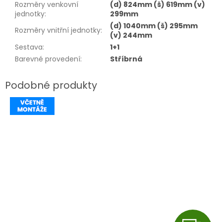
Rozměry venkovní
(d) 824mm (š) 619mm (v)
jednotky
:
299mm
(d) 1040mm (š) 295mm
Rozměry vnitřní jednotky
:
(v) 244mm
Sestava
:
1+1
Barevné provedení
:
Stříbrná