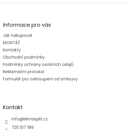
Z
á
p
a
Informace pro vás
t
Jak nakupovat
í
MONTÁŽ
Kontakty
Obchodní podmínky
Podmínky ochrany osobních údajů
Reklamační protokol
Formulář pro odstoupení od smlouvy
Kontakt
info
@
klimasplit.cz
725 517 189