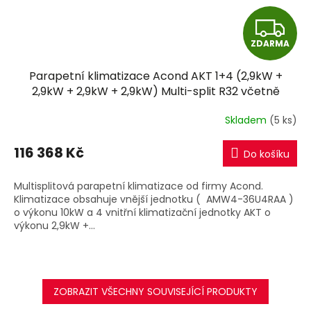
Z
ZDARMA
D
Parapetní klimatizace Acond AKT 1+4 (2,9kW +
A
2,9kW + 2,9kW + 2,9kW) Multi-split R32 včetně
montáže
R
Skladem
(5 ks)
M
116 368 Kč
Do košíku
A
Multisplitová parapetní klimatizace od firmy Acond.
Klimatizace obsahuje vnější jednotku ( AMW4-36U4RAA )
o výkonu 10kW a 4 vnitřní klimatizační jednotky AKT o
výkonu 2,9kW +...
ZOBRAZIT VŠECHNY SOUVISEJÍCÍ PRODUKTY