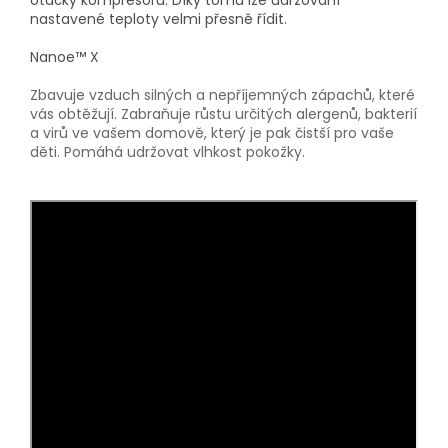
otáčky kompresoru. Díky tomu lze udržování
nastavené teploty velmi přesně řídit.
Nanoe™ X
Zbavuje vzduch silných a nepříjemných zápachů, které
vás obtěžují. Zabraňuje růstu určitých alergenů, bakterií
a virů ve vašem domově, který je pak čistší pro vaše
děti. Pomáhá udržovat vlhkost pokožky.