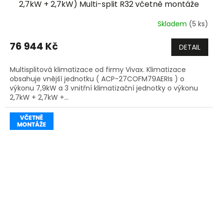
A
2,7kW + 2,7kW) Multi-split R32 včetně montáže
+dárek zdarma
R
Skladem
(5 ks)
M
76 944 Kč
DETAIL
A
Multisplitová klimatizace od firmy Vivax. Klimatizace
obsahuje vnější jednotku ( ACP-27COFM79AERIs ) o
výkonu 7,9kW a 3 vnitřní klimatizační jednotky o výkonu
2,7kW + 2,7kW +...