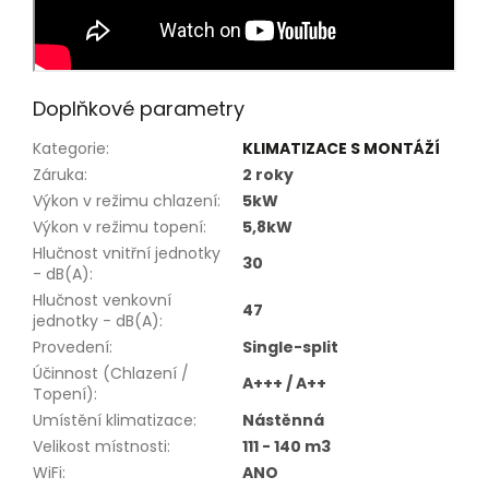
Doplňkové parametry
Kategorie
:
KLIMATIZACE S MONTÁŽÍ
Záruka
:
2 roky
Výkon v režimu chlazení
:
5kW
Výkon v režimu topení
:
5,8kW
Hlučnost vnitřní jednotky
30
- dB(A)
:
Hlučnost venkovní
47
jednotky - dB(A)
:
Provedení
:
Single-split
Účinnost (Chlazení /
A+++ / A++
Topení)
:
Umístění klimatizace
:
Nástěnná
Velikost místnosti
:
111 - 140 m3
WiFi
:
ANO