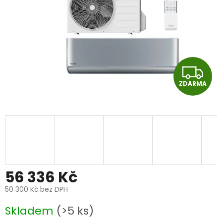
Z
ZDARMA
D
A
R
M
A
56 336 Kč
50 300 Kč bez DPH
Měrná
Skladem
(>5 ks)
cena: