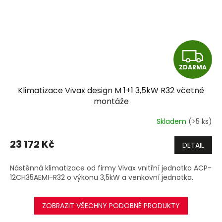
Z
ZDARMA
D
Klimatizace Vivax design M 1+1 3,5kW R32 včetně
A
montáže
R
Skladem
(>5 ks)
M
23 172 Kč
DETAIL
A
Nástěnná klimatizace od firmy Vivax vnitřní jednotka ACP-
12CH35AEMI-R32 o výkonu 3,5kW a venkovní jednotka.
ZOBRAZIT VŠECHNY PODOBNÉ PRODUKTY