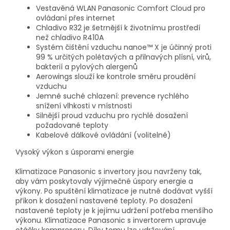
Vestavěná WLAN Panasonic Comfort Cloud pro
ovládaní přes internet
Chladivo R32 je šetrnější k životnímu prostředí
než chladivo R410A
Systém čištění vzduchu nanoe™ X je účinný proti
99 % určitých polétavých a přilnavých plísní, virů,
bakterií a pylových alergenů
Aerowings slouží ke kontrole směru proudění
vzduchu
Jemné suché chlazení: prevence rychlého
snížení vlhkosti v místnosti
Silnější proud vzduchu pro rychlé dosažení
požadované teploty
Kabelové dálkové ovládání (volitelné)
Vysoký výkon s úsporami energie
Klimatizace Panasonic s invertory jsou navrženy tak,
aby vám poskytovaly výjimečné úspory energie a
výkony. Po spuštění klimatizace je nutné dodávat vyšší
příkon k dosažení nastavené teploty. Po dosažení
nastavené teploty je k jejímu udržení potřeba menšího
výkonu. Klimatizace Panasonic s invertorem upravuje